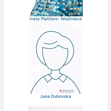
Iveta
Pletčere- Muižniece
Jana
Duhovska