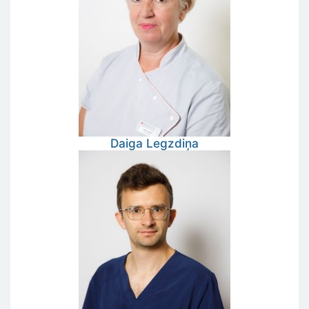
Daiga
Legzdiņa