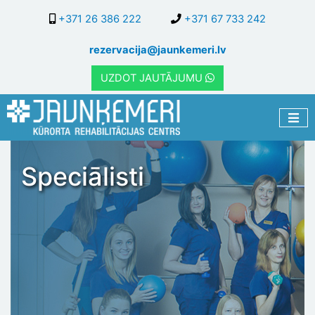
Pārlekt
+371 26 386 222
+371 67 733 242
uz
galveno
rezervacija@jaunkemeri.lv
saturu
UZDOT JAUTĀJUMU
Speciālisti