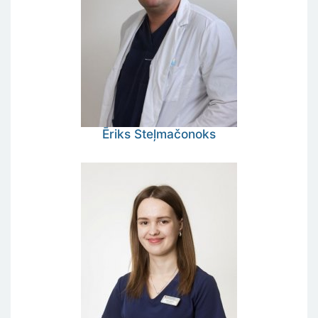
Ēriks
Steļmačonoks