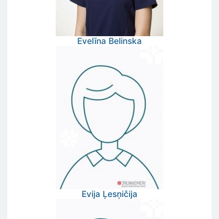
Evelīna
Belinska
Evija
Ļesņičija