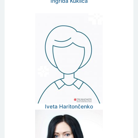
Ingrīda
Kukliča
Iveta
Haritončenko