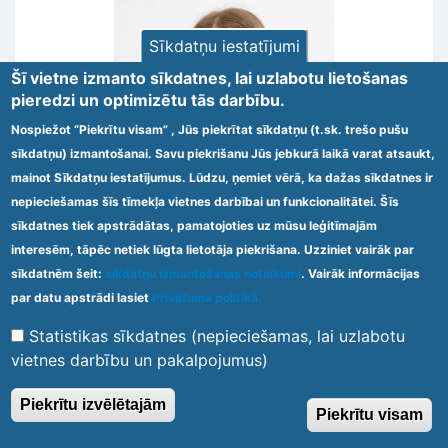
Sīkdatņu iestatījumi
Šī vietne izmanto sīkdatnes, lai uzlabotu lietošanas
pieredzi un optimizētu tās darbību.
Nospiežot “Piekrītu visam” , Jūs piekrītat sīkdatņu (t.sk. trešo pušu
sīkdatņu) izmantošanai. Savu piekrišanu Jūs jebkurā laikā varat atsaukt,
mainot Sīkdatņu iestatījumus. Lūdzu, ņemiet vērā, ka dažas sīkdatnes ir
nepieciešamas šīs tīmekļa vietnes darbībai un funkcionalitātei. Šīs
sīkdatnes tiek apstrādātas, pamatojoties uz mūsu leģitīmajām
interesēm, tāpēc netiek lūgta lietotāja piekrišana. Uzziniet vairāk par
sīkdatnēm šeit:
sīkdatņu izmantošanas noteikumi
. Vairāk informācijas
Jekaterina
Kolosovska
par datu apstrādi lasiet
Privātuma politikā.
Statistikas sīkdatnes (nepieciešamas, lai uzlabotu
vietnes darbību un pakalpojumus)
Piekrītu izvēlētajām
Piekrītu visam