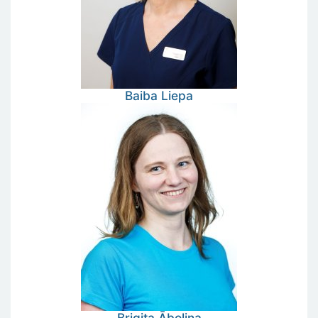
Baiba
Liepa
Brigita
Āboliņa