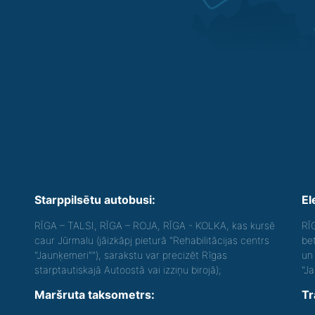
Starppilsētu autobusi:
El
RĪGA – TALSI, RĪGA – ROJA, RĪGA - KOLKA, kas kursē
RĪ
caur Jūrmalu (jāizkāpj pieturā "Rehabilitācijas centrs
be
"Jaunķemeri""), sarakstu var precizēt Rīgas
un 
starptautiskajā Autoostā vai izziņu birojā);
"J
Maršruta taksometrs:
Tr