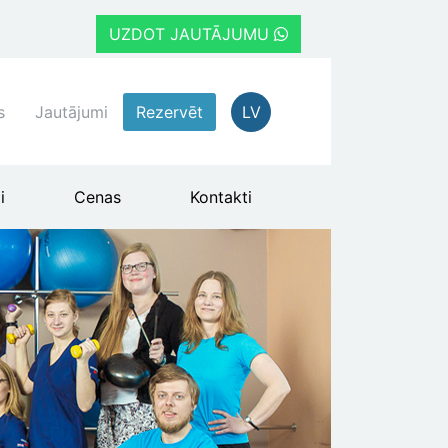
UZDOT JAUTĀJUMU
s
Jautājumi
Rezervēt
LV
i
Cenas
Kontakti