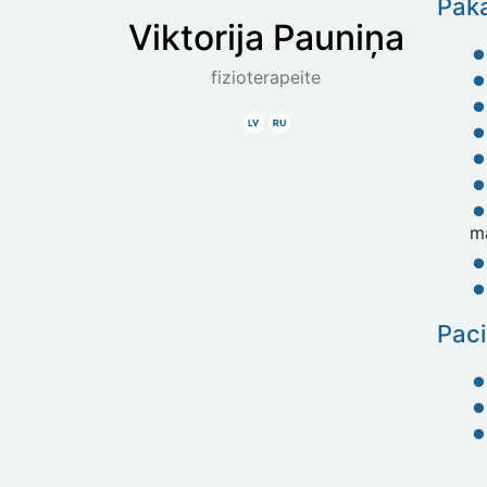
Paka
Viktorija
Pauniņa
fizioterapeite
Latviski
Krieviski
m
Paci