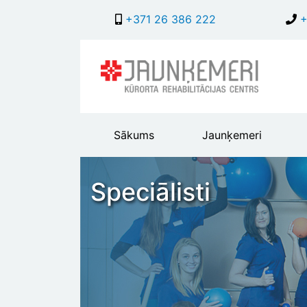
+371 26 386 222
+
Main
Sākums
Jaunķemeri
header
menu
Speciālisti