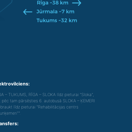
ektrovilciens:
GA – TUKUMS, RĪGA – SLOKA līdz pieturai "Sloka",
t pēc tam pārsēsties 6. autobusā SLOKA – ĶEMERI
braukt līdz pieturai "Rehabilitācijas centrs
aunķemeri"".
ansfers: