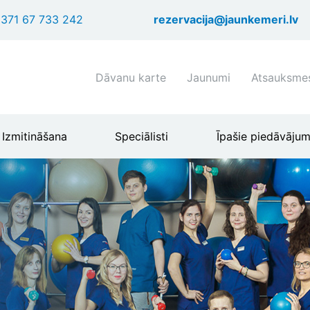
Pārlekt
371 67 733 242
rezervacija@jaunkemeri.lv
uz
galveno
saturu
Shortcuts
Dāvanu karte
Jaunumi
Atsauksme
header
menu
Izmitināšana
Speciālisti
Īpašie piedāvājum