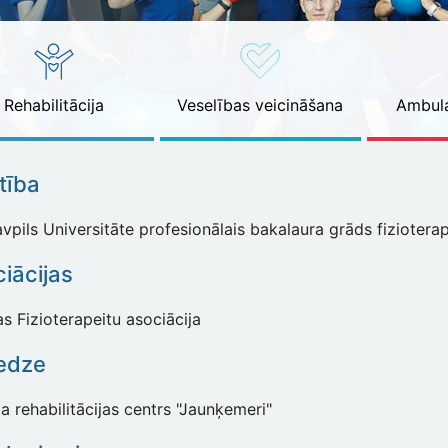
Rehabilitācija
Veselības veicināšana
Ambula
ītība
pils Universitāte profesionālais bakalaura grāds fizioterapij
iācijas
as Fizioterapeitu asociācija
edze
a rehabilitācijas centrs "Jaunķemeri"