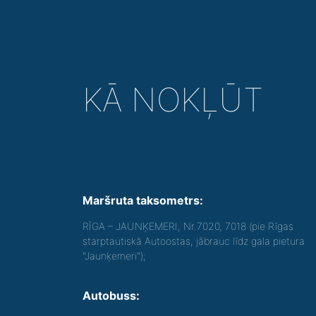
KĀ NOKĻŪT
Maršruta taksometrs:
RĪGA – JAUNĶEMERI, Nr.7020, 7018 (pie Rīgas
starptautiskā Autoostas, jābrauc līdz gala pietura
"Jaunķemeri");
Autobuss: