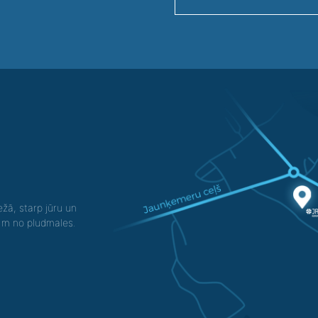
žā, starp jūru un
0 m no pludmales.