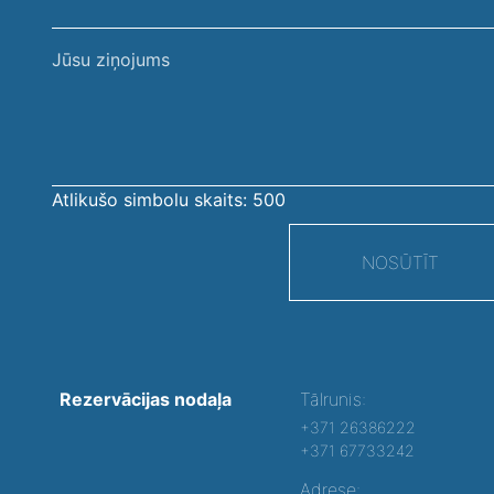
Jūsu
ziņojums
Atlikušo simbolu skaits:
500
NOSŪTĪT
Rezervācijas nodaļa
Tālrunis:
+371 26386222
+371 67733242
Adrese: