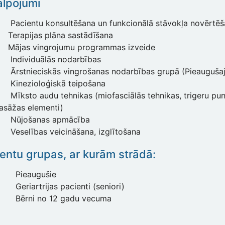
lpojumi
Pacientu konsultēšana un funkcionālā stāvokļa novērtē
Terapijas plāna sastādīšana
Mājas vingrojumu programmas izveide
Individuālās nodarbības
Ārstnieciskās vingrošanas nodarbības grupā (Pieaugušaj
Kinezioloģiskā teipošana
Mīksto audu tehnikas (miofasciālās tehnikas, trigeru pun
asāžas elementi)
Nūjošanas apmācība
Veselības veicināšana, izglītošana
entu grupas, ar kurām strādā:
Pieaugušie
Geriartrijas pacienti (seniori)
Bērni no 12 gadu vecuma