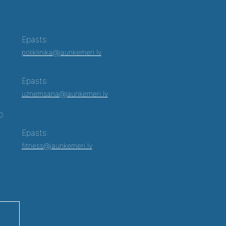
Epasts:
poliklinika@jaunkemeri.lv
Epasts:
uznemsana@jaunkemeri.lv
00
Epasts:
fitness@jaunkemeri.lv