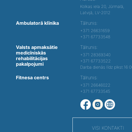
Kolkas iela 20, Jūrmalā,
Latvijā, LV-2012
Ambulatorā klīnika
Tālrunis:
+371 26631659
+371 67733548
Valsts apmaksātie
Tālrunis:
medicīniskās
+371 28369340
rehabilitācijas
+371 67733522
pakalpojumi
Darba dienās līdz plkst.16:
Fitnesa centrs
Tālrunis:
+371 26646022
+371 67733545
VISI KONTAKTI