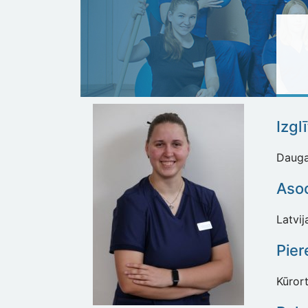
Izgl
Daugav
Asoc
Latvij
Pier
Kūrort