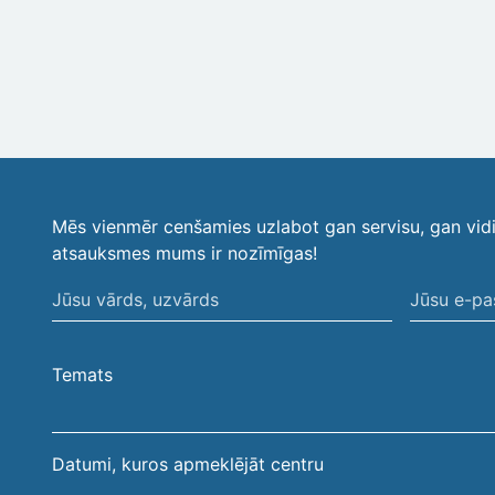
Mēs vienmēr cenšamies uzlabot gan servisu, gan vid
atsauksmes mums ir nozīmīgas!
Jūsu
Jūsu
vārds,
e-
uzvārds
pasta
Temats
adrese
Datumi, kuros apmeklējāt centru