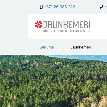
+371 26 386 222
+
Main
Sākums
Jaunķemeri
header
menu