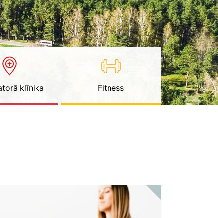
torā klīnika
Fitness