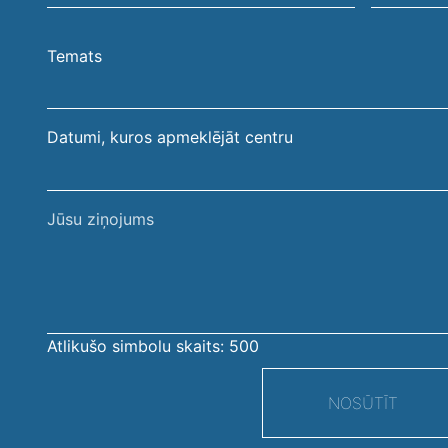
vārds,
e-
uzvārds
pasta
Temats
adrese
Datumi, kuros apmeklējāt centru
Jūsu
ziņojums
Atlikušo simbolu skaits:
500
NOSŪTĪT