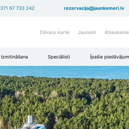
Pārlekt
371 67 733 242
rezervacija@jaunkemeri.lv
uz
galveno
saturu
Shortcuts
Dāvanu karte
Jaunumi
Atsauksme
header
menu
Izmitināšana
Speciālisti
Īpašie piedāvājum