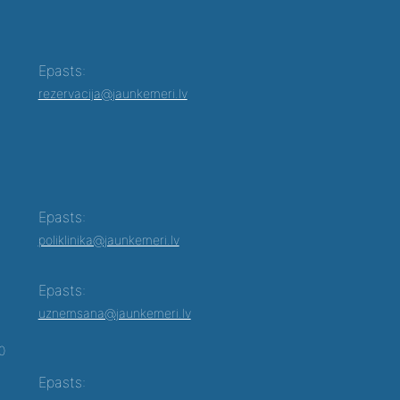
Epasts:
rezervacija@jaunkemeri.lv
Epasts:
poliklinika@jaunkemeri.lv
Epasts:
uznemsana@jaunkemeri.lv
00
Epasts: