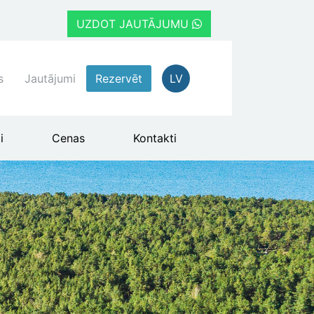
UZDOT JAUTĀJUMU
s
Jautājumi
Rezervēt
LV
i
Cenas
Kontakti