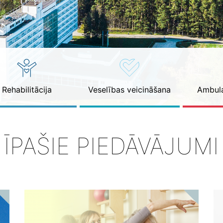
Rehabilitācija
Veselības veicināšana
Ambula
ĪPAŠIE PIEDĀVĀJUMI