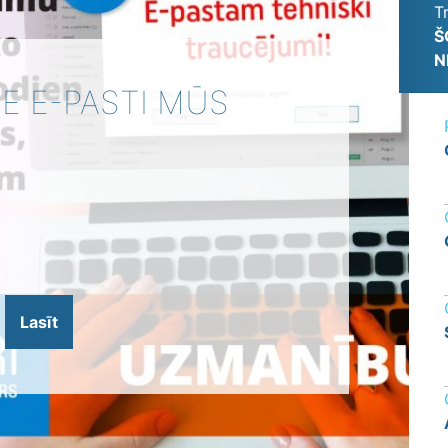
T
Š
N
IE E-PASTI MŪS
Lasīt