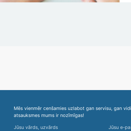
Mēs vienmēr cenšamies uzlabot gan servisu, gan vid
atsauksmes mums ir nozīmīgas!
Jūsu
Jūsu