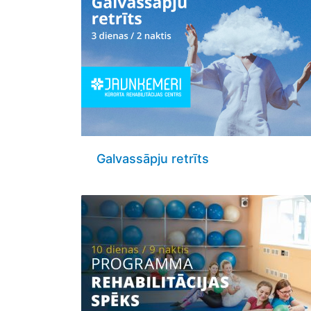
Galvassāpju retrīts