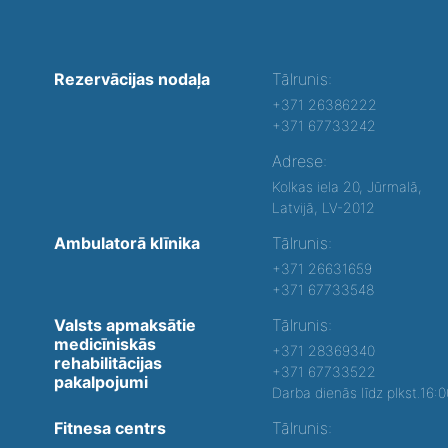
Rezervācijas nodaļa
Tālrunis:
+371 26386222
+371 67733242
Adrese:
Kolkas iela 20, Jūrmalā,
Latvijā, LV-2012
Ambulatorā klīnika
Tālrunis:
+371 26631659
+371 67733548
Valsts apmaksātie
Tālrunis:
medicīniskās
+371 28369340
rehabilitācijas
+371 67733522
pakalpojumi
Darba dienās līdz plkst.16:
Fitnesa centrs
Tālrunis: