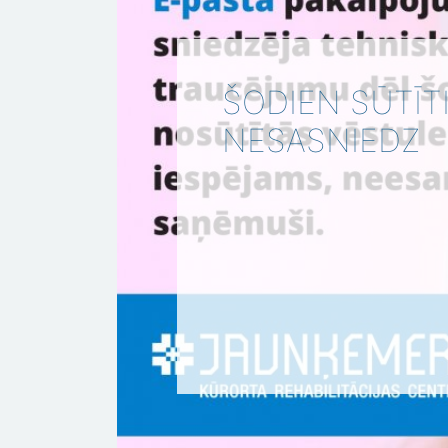
ŠODIEN SŪTĪT
NESASNIEDZ