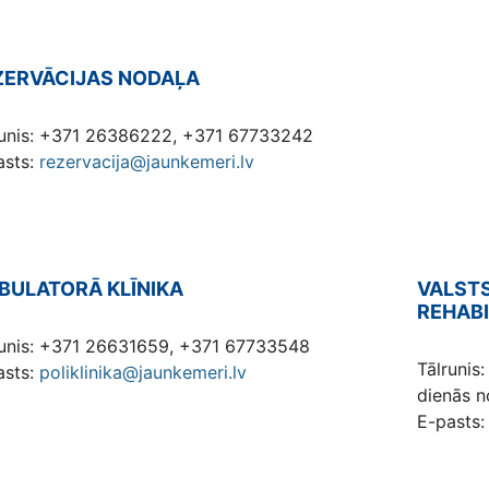
ZERVĀCIJAS NODAĻA
runis: +371 26386222, +371 67733242
asts:
rezervacija@jaunkemeri.lv
BULATORĀ KLĪNIKA
VALSTS
REHABI
runis: +371 26631659, +371 67733548
Tālrunis
asts:
poliklinika@jaunkemeri.lv
dienās n
E-pasts