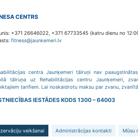
TNESA CENTRS
runis: +371 26646022, +371 67733545 (katru dienu no 12:00
asts:
fitness@jaunkemeri.lv
abilitācijas centra Jaunķemeri tālruņi nav paaugstināta
ilā tālruņa uz Rehabilitācijas centru Jaunķemeri, zva
iktajiem tarifiem. Lai noskaidrotu maksu par zvanu, zvanīt
STNIECĪBAS IESTĀDES KODS 1300 – 64003
zervāciju veikšanai
Administrācijas kontakti
Mūsu r