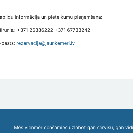
apildu informācija un pieteikumu pieņemšana:
ālrunis.: +371 26386222 +371 67733242
-pasts:
rezervacija@jaunkemeri.lv
Mēs vienmēr cenšamies uzlabot gan servisu, gan vid