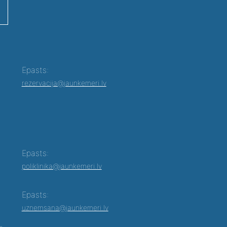
Epasts:
rezervacija@jaunkemeri.lv
Epasts:
poliklinika@jaunkemeri.lv
Epasts:
uznemsana@jaunkemeri.lv