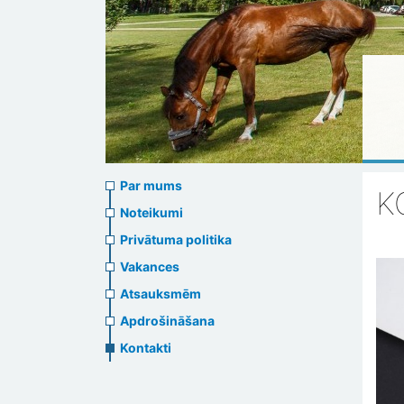
About
Par mums
K
us
Noteikumi
Privātuma politika
header
Vakances
menu
Atsauksmēm
Apdrošināšana
Kontakti