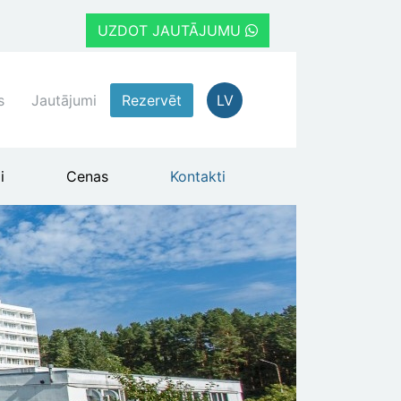
UZDOT JAUTĀJUMU
s
Jautājumi
Rezervēt
LV
i
Cenas
Kontakti