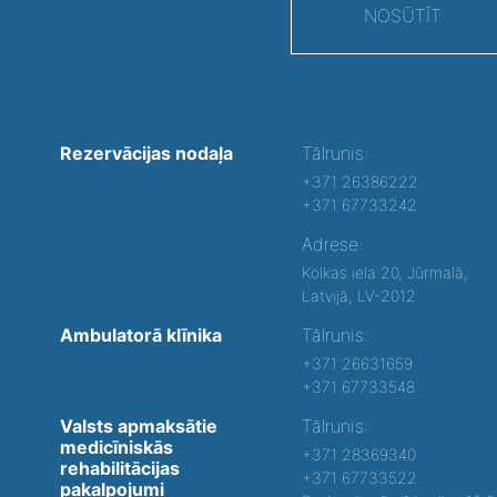
NOSŪTĪT
Rezervācijas nodaļa
Tālrunis:
+371 26386222
+371 67733242
Adrese:
Kolkas iela 20, Jūrmalā,
Latvijā, LV-2012
Ambulatorā klīnika
Tālrunis:
+371 26631659
+371 67733548
Valsts apmaksātie
Tālrunis:
medicīniskās
+371 28369340
rehabilitācijas
+371 67733522
pakalpojumi