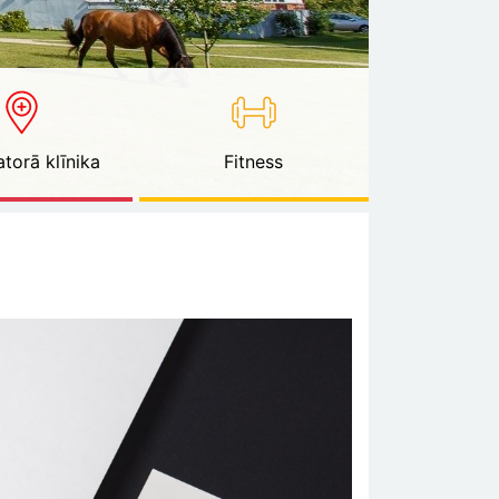
torā klīnika
Fitness