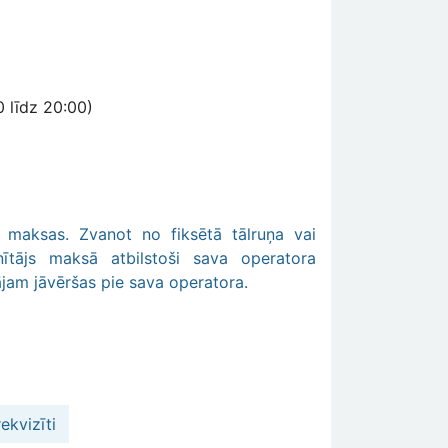
 līdz 20:00)
s maksas. Zvanot no fiksētā tālruņa vai
nītājs maksā atbilstoši sava operatora
ājam jāvēršas pie sava operatora.
ekvizīti