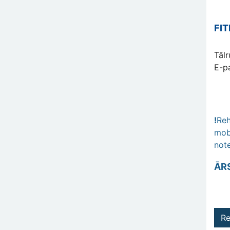
FI
Tāl
E-p
!
Reh
mob
note
ĀR
Re