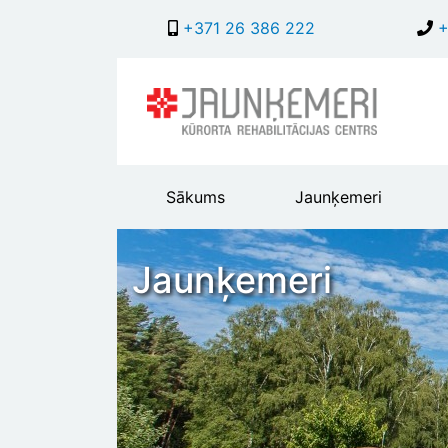
+371 26 386 222
+
Main
Sākums
Jaunķemeri
header
menu
Jaunķemeri