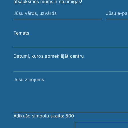
atsauksmes mums ir nozīmīgas!
Jūsu
Jūsu
vārds,
e-
uzvārds
pasta
Temats
adrese
Datumi, kuros apmeklējāt centru
Jūsu
ziņojums
Atlikušo simbolu skaits:
500