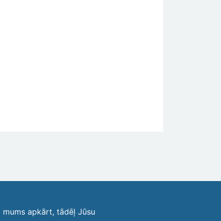
i mums apkārt, tādēļ Jūsu