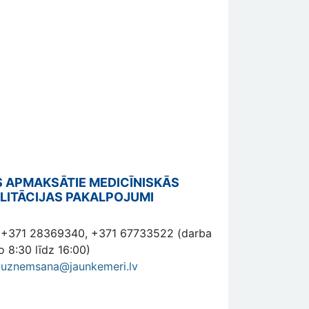
 APMAKSĀTIE MEDICĪNISKĀS
LITĀCIJAS PAKALPOJUMI
: +371 28369340, +371 67733522 (darba
o 8:30 līdz 16:00)
:
uznemsana@jaunkemeri.lv