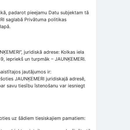
tikā, padarot pieejamu Datu subjektam tā
I saglabā Privātuma politikas
lapā.
ĶEMERI”, juridiskā adrese: Kolkas iela
859, iepriekš un turpmāk – JAUNĶEMERI.
stītajos jautājumos ir:
ēršoties JAUNĶEMERI juridiskajā adresē,
ar savu tiesību īstenošanu var iesniegt
ties uz šādiem tiesiskajiem pamatiem: