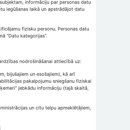
tu subjektam, informāciju par personas datu
tu iegūšanas laikā un apstrādājot datu
ntificējamu fizisku personu. Personas datu
mā “Datu kategorijas”.
ardzības nodrošināšanai attiecībā uz:
em, bijušajiem un esošajiem), kā arī
bilitācijas pakalpojumu sniegšanu fiziskai
meri” jebkādu informāciju (tajā skaitā,
ministrācijas un citu telpu apmeklētājiem,
;