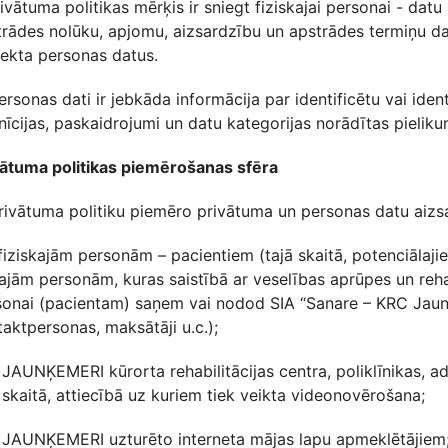
rivātuma politikas mērķis ir sniegt fiziskajai personai - da
trādes nolūku, apjomu, aizsardzību un apstrādes termiņu da
jekta personas datus.
ersonas dati ir jebkāda informācija par identificētu vai ide
nīcijas, paskaidrojumi un datu kategorijas norādītas pieliku
vātuma politikas piemērošanas sfēra
rivātuma politiku piemēro privātuma un personas datu aizs
 fiziskajām personām – pacientiem (tajā skaitā, potenciālaji
ajām personām, kuras saistībā ar veselības aprūpes un reha
sonai (pacientam) saņem vai nodod SIA “Sanare – KRC Jaunķe
aktpersonas, maksātāji u.c.);
 JAUNĶEMERI kūrorta rehabilitācijas centra, poliklīnikas, ad
 skaitā, attiecībā uz kuriem tiek veikta videonovērošana;
. JAUNĶEMERI uzturēto interneta mājas lapu apmeklētājiem