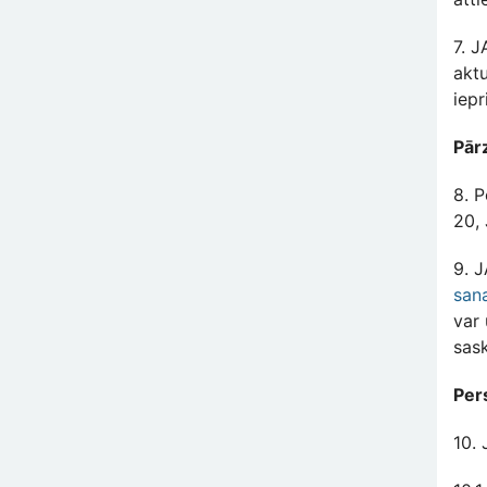
7. 
akt
iep
Pārz
8. 
20,
9. J
san
var 
sask
Per
10.