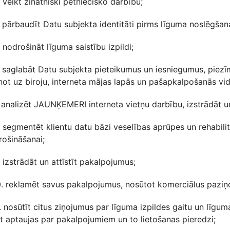
. veikt zinātniski pētniecisko darbību;
. pārbaudīt Datu subjekta identitāti pirms līguma noslēgšan
. nodrošināt līguma saistību izpildi;
. saglabāt Datu subjekta pieteikumus un iesniegumus, piezīme
ot uz biroju, interneta mājas lapās un pašapkalpošanās vid
. analizēt JAUNĶEMERI interneta vietņu darbību, izstrādāt u
. segmentēt klientu datu bāzi veselības aprūpes un rehabili
rošināšanai;
. izstrādāt un attīstīt pakalpojumus;
10. reklamēt savus pakalpojumus, nosūtot komerciālus paziņ
1. nosūtīt citus ziņojumus par līguma izpildes gaitu un līgum
t aptaujas par pakalpojumiem un to lietošanas pieredzi;