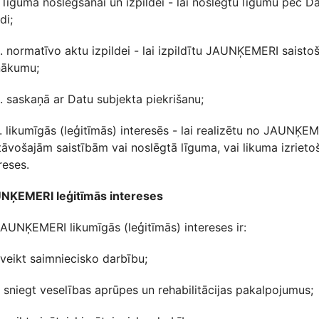
. līguma noslēgšanai un izpildei - lai noslēgtu līgumu pēc 
di;
. normatīvo aktu izpildei - lai izpildītu JAUNĶEMERI saisto
nākumu;
. saskaņā ar Datu subjekta piekrišanu;
. likumīgās (leģitīmās) interesēs - lai realizētu no JAUNĶE
tāvošajām saistībām vai noslēgtā līguma, vai likuma izriet
reses.
NĶEMERI leģitīmās intereses
JAUNĶEMERI likumīgās (leģitīmās) intereses ir:
. veikt saimniecisko darbību;
. sniegt veselības aprūpes un rehabilitācijas pakalpojumus;