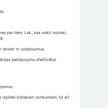
as;
s par tiem, t.sk., kas veikti mutiski,
ē;
n ieviest to uzlabojumus;
tācijas pakalpojumu efektīvākai
ojumus;
a izpildei būtiskiem notikumiem, kā arī