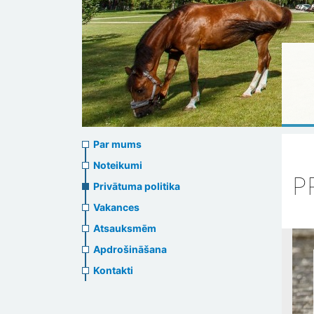
About
Par mums
us
Noteikumi
P
Privātuma politika
header
Vakances
menu
Atsauksmēm
Apdrošināšana
Kontakti