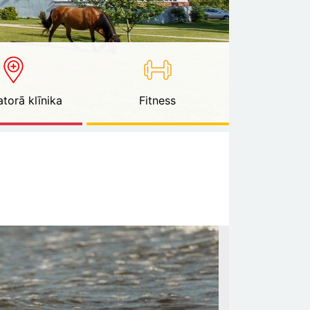
torā klīnika
Fitness