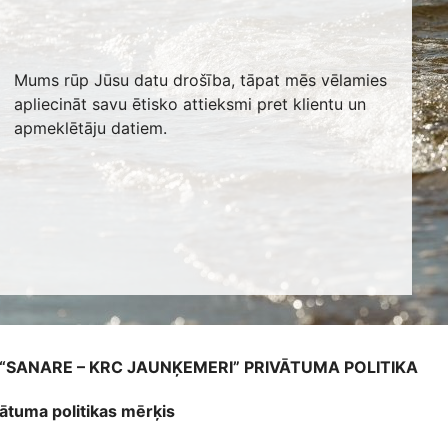
Mums rūp Jūsu datu drošība, tāpat mēs vēlamies
apliecināt savu ētisko attieksmi pret klientu un
apmeklētāju datiem.
 “SANARE – KRC JAUNĶEMERI” PRIVĀTUMA POLITIKA
vātuma politikas mērķis