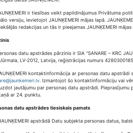
JAUNĶEMERI ir tiesības veikt papildinājumus Privātuma poli
uālo versiju, ievietojot JAUNĶEMERI mājas lapā. JAUNĶEMER
riekšējās redakcijas un tās ir pieejamas JAUNĶEMERI mājas 
inis
Personas datu apstrādes pārzinis ir SIA “SANARE – KRC JAUN
 Jūrmala, LV-2012, Latvija, reģistrācijas numurs 42803001
AUNĶEMERI kontaktinformācija ar personas datu apstrādi sai
are@jaunkemeri.lv
. Izmantojot šo kontaktinformāciju vai v
uzdot jautājumu par personas datu apstrādi. Pieprasījumu p
aņā ar 24. punktu.
sonas datu apstrādes tiesiskais pamats
 JAUNĶEMERI apstrādā Datu subjekta personas datus, balsto