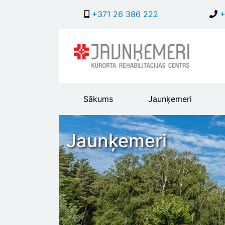
+371 26 386 222
+
Main
Sākums
Jaunķemeri
header
menu
Jaunķemeri