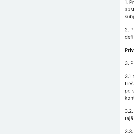
1. P
aps
sub
2. P
defi
Pri
3. P
3.1.
treš
per
kont
3.2.
tajā
3.3