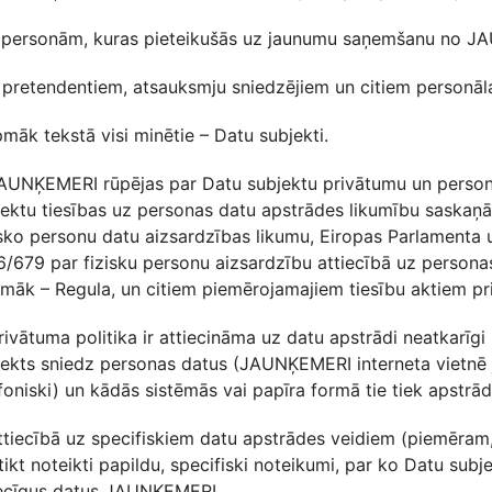
. personām, kuras pieteikušās uz jaunumu saņemšanu no 
 pretendentiem, atsauksmju sniedzējiem un citiem personāla
māk tekstā visi minētie – Datu subjekti.
JAUNĶEMERI rūpējas par Datu subjektu privātumu un person
jektu tiesības uz personas datu apstrādes likumību saskaņā
isko personu datu aizsardzības likumu, Eiropas Parlamenta 
/679 par fizisku personu aizsardzību attiecībā uz personas
pmāk – Regula, un citiem piemērojamajiem tiesību aktiem p
rivātuma politika ir attiecināma uz datu apstrādi neatkarīg
jekts sniedz personas datus (JAUNĶEMERI interneta vietnē
foniski) un kādās sistēmās vai papīra formā tie tiek apstrād
ttiecībā uz specifiskiem datu apstrādes veidiem (piemēram, 
tikt noteikti papildu, specifiski noteikumi, par ko Datu subj
iecīgus datus JAUNĶEMERI.