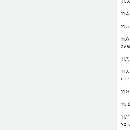
11.3
11.4
11.5
11.6
zvan
11.7
11.8
nod
11.9
11.
11.1
veik