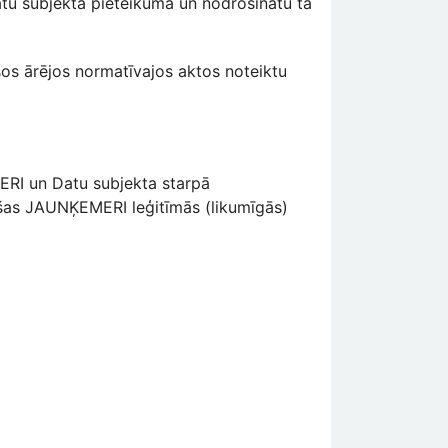
Datu subjekta pieteikuma un nodrošinātu tā
šos ārējos normatīvajos aktos noteiktu
MERI un Datu subjekta starpā
ošas JAUNĶEMERI leģitīmās (likumīgās)