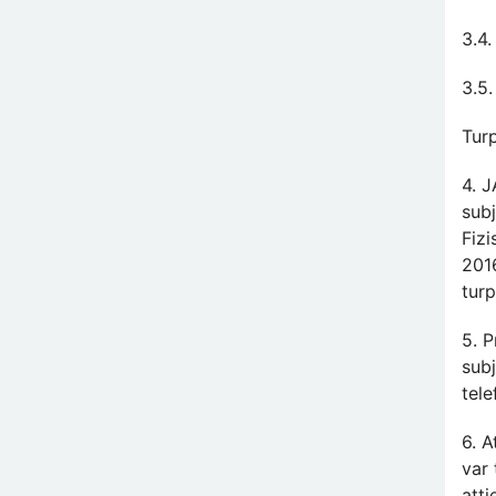
3.4
3.5.
Turp
4. 
sub
Fiz
2016
tur
5. P
sub
tele
6. A
var 
att