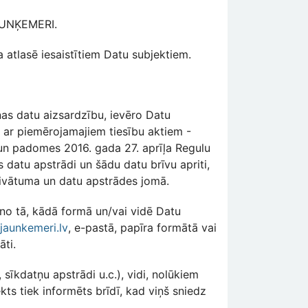
JAUNĶEMERI.
 atlasē iesaistītiem Datu subjektiem.
as datu aizsardzību, ievēro Datu
 ar piemērojamajiem tiesību aktiem -
un padomes 2016. gada 27. aprīļa Regulu
 datu apstrādi un šādu datu brīvu apriti,
rivātuma un datu apstrādes jomā.
i no tā, kādā formā un/vai vidē Datu
jaunkemeri.lv
, e-pastā, papīra formātā vai
āti.
sīkdatņu apstrādi u.c.), vidi, nolūkiem
ekts tiek informēts brīdī, kad viņš sniedz