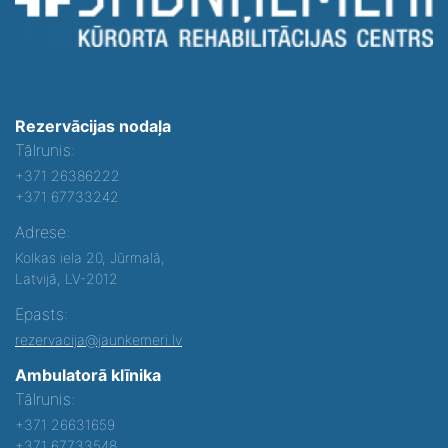
Rezervācijas nodaļa
Tālrunis:
+371 26386222
+371 67733242
Adrese:
Kolkas iela 20, Jūrmalā,
Latvijā, LV-2012
Epasts:
rezervacija@jaunkemeri.lv
Ambulatorā klīnika
Tālrunis:
+371 26631659
+371 67733548