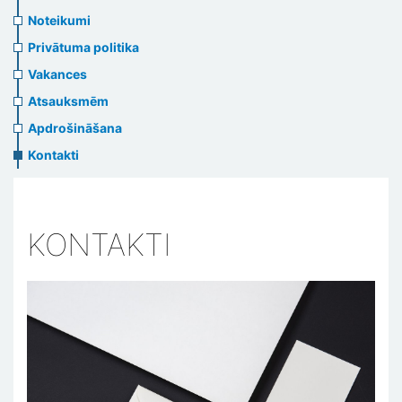
us
Noteikumi
header
Privātuma politika
menu
Vakances
Atsauksmēm
Apdrošināšana
Kontakti
KONTAKTI