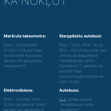
KĀ NOKĻŪT
Maršruta taksometrs:
Starppilsētu autobusi:
RĪGA – JAUNĶEMERI,
RĪGA – TALSI, RĪGA – ROJA,
Nr.7020, 7018 (pie Rīgas
RĪGA - KOLKA, kas kursē caur
starptautiskā Autoostas,
Jūrmalu (jāizkāpj pieturā
jābrauc līdz gala pietura
"Rehabilitācijas centrs
"Jaunķemeri");
"Jaunķemeri""), sarakstu var
precizēt Rīgas
starptautiskajā Autoostā vai
izziņu birojā);
Elektrovilciens:
Autobuss:
RĪGA – TUKUMS, RĪGA –
Nr.6
, jāizkāpj pieturā
SLOKA līdz pieturai "Sloka",
"Rehabilitācijas centrs
bet pēc tam pārsēsties 6.
"Jaunķemeri"".