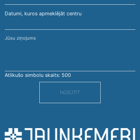
Datumi, kuros apmeklējāt centru
Jūsu
ziņojums
Atlikušo simbolu skaits:
500
NOSŪTĪT