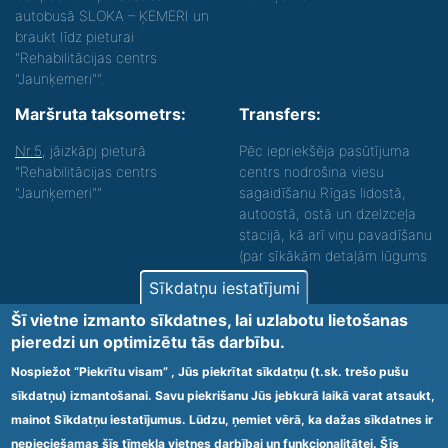
autobusā SLOKA – ĶEMERI un
braukt līdz pieturai
"Rehabilitācijas centrs
"Jaunķemeri"".
Maršruta taksometrs:
Transfers:
Nr.5
, jāizkāpj pieturā
Pēc iepriekšēja pasūtījuma
"Rehabilitācijas centrs
centrs nodrošina viesu
"Jaunķemeri""
sagaidīšanu Rīgas lidostā,
autoostā, ostā un dzelzceļa
stacijā, kā arī viņu pavadīšanu
(par sīkākām detaļām lūgums
zvanīt).
Sīkdatņu iestatījumi
Nodrošinām vides piekļūstamību personām ar
Šī vietne izmanto sīkdatnes, lai uzlabotu lietošanas
funkcionāliem traucējumiem! SIA „Sanare-KRC
pieredzi un optimizētu tās darbību.
Jaunķemeri”, Kolkas ielā 20, Jūrmalā ir nodrošināta vides
piekļūstamība personām ar funkcionāliem traucējumiem,
Nospiežot “Piekrītu visam” , Jūs piekrītat sīkdatņu (t.sk. trešo pušu
tādejādi nodrošinot atbilstību Ministru kabineta
sīkdatņu) izmantošanai. Savu piekrišanu Jūs jebkurā laikā varat atsaukt,
2009.gada 20.janvāra noteikumos Nr.60 „Noteikumi par
mainot Sīkdatņu iestatījumus. Lūdzu, ņemiet vērā, ka dažas sīkdatnes ir
obligātajām prasībām ārstniecības iestādēm un to
struktūrvienībām” minētajām prasībām.
nepieciešamas šīs tīmekļa vietnes darbībai un funkcionalitātei. Šīs