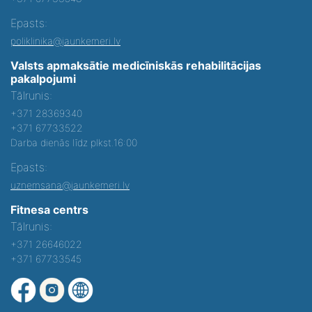
Epasts:
poliklinika@jaunkemeri.lv
Valsts apmaksātie medicīniskās rehabilitācijas
pakalpojumi
Tālrunis:
+371 28369340
+371 67733522
Darba dienās līdz plkst.16:00
Epasts:
uznemsana@jaunkemeri.lv
Fitnesa centrs
Tālrunis:
+371 26646022
+371 67733545