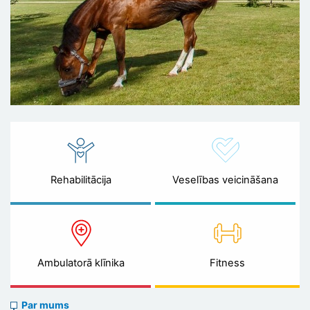
Rehabilitācija
Veselības veicināšana
Ambulatorā klīnika
Fitness
About
Par mums