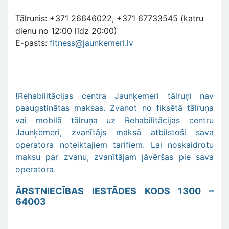
Tālrunis: +371 26646022, +371 67733545 (katru
dienu no 12:00 līdz 20:00)
E-pasts:
fitness@jaunkemeri.lv
!
Rehabilitācijas centra Jaunķemeri tālruņi nav
paaugstinātas maksas. Zvanot no fiksētā tālruņa
vai mobilā tālruņa uz Rehabilitācijas centru
Jaunķemeri, zvanītājs maksā atbilstoši sava
operatora noteiktajiem tarifiem. Lai noskaidrotu
maksu par zvanu, zvanītājam jāvēršas pie sava
operatora.
ĀRSTNIECĪBAS IESTĀDES KODS 1300 –
64003