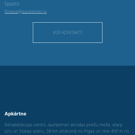
Epasts:
fitness@jaunkemeri.lv
VISI KONTAKTI
Apkārtne
Rehabilitācijas centrs Jaunķemeri atrodas priežu mežā, starp
jūru un Slokas ezeru, 38 km attālumā no Rīgas un tikai 400 m no