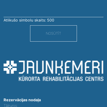
Atlikušo simbolu skaits:
500
NOSŪTĪT
Rezervācijas nodaļa
Tālrunis: