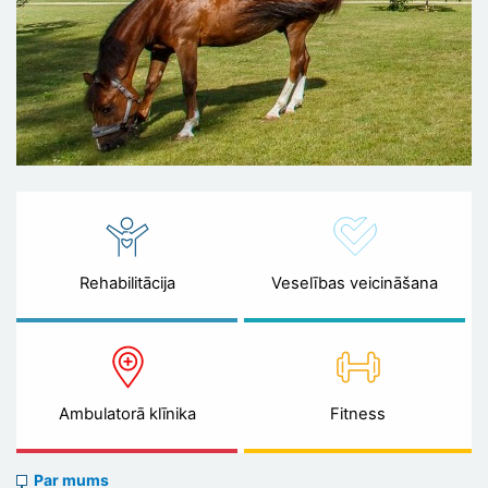
Rehabilitācija
Veselības veicināšana
Ambulatorā klīnika
Fitness
About
Par mums