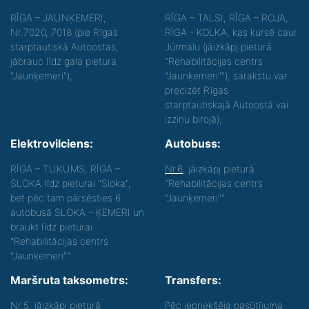
RĪGA – JAUNĶEMERI,
RĪGA – TALSI, RĪGA – ROJA,
Nr.7020, 7018 (pie Rīgas
RĪGA - KOLKA, kas kursē caur
starptautiskā Autoostas,
Jūrmalu (jāizkāpj pieturā
jābrauc līdz gala pietura
"Rehabilitācijas centrs
"Jaunķemeri");
"Jaunķemeri""), sarakstu var
precizēt Rīgas
starptautiskajā Autoostā vai
izziņu birojā);
Elektrovilciens:
Autobuss:
RĪGA – TUKUMS, RĪGA –
Nr.6
, jāizkāpj pieturā
SLOKA līdz pieturai "Sloka",
"Rehabilitācijas centrs
bet pēc tam pārsēsties 6.
"Jaunķemeri"".
autobusā SLOKA – ĶEMERI un
braukt līdz pieturai
"Rehabilitācijas centrs
"Jaunķemeri"".
Maršruta taksometrs:
Transfers:
Nr.5
, jāizkāpj pieturā
Pēc iepriekšēja pasūtījuma