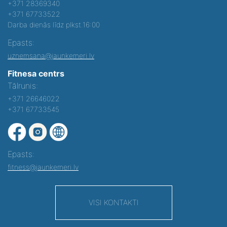
+371 28369340
+371 67733522
Darba dienās līdz plkst.16:00
Epasts:
uznemsana@jaunkemeri.lv
Fitnesa centrs
Tālrunis:
+371 26646022
+371 67733545
Epasts:
fitness@jaunkemeri.lv
VISI KONTAKTI