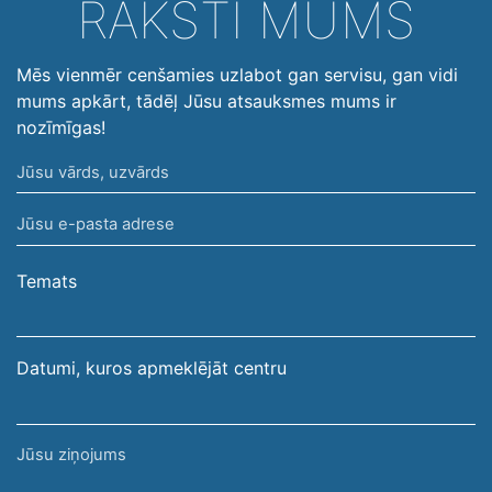
RAKSTI MUMS
Mēs vienmēr cenšamies uzlabot gan servisu, gan vidi
mums apkārt, tādēļ Jūsu atsauksmes mums ir
nozīmīgas!
Jūsu
vārds,
Jūsu
uzvārds
e-
pasta
Temats
adrese
Datumi, kuros apmeklējāt centru
Jūsu
ziņojums