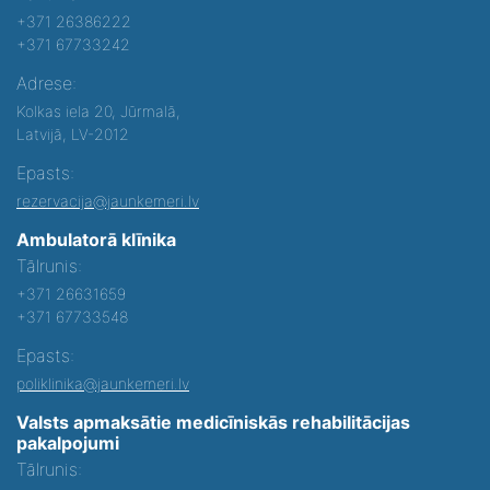
+371 26386222
+371 67733242
Adrese:
Kolkas iela 20, Jūrmalā,
Latvijā, LV-2012
Epasts:
rezervacija@jaunkemeri.lv
Ambulatorā klīnika
Tālrunis:
+371 26631659
+371 67733548
Epasts:
poliklinika@jaunkemeri.lv
Valsts apmaksātie medicīniskās rehabilitācijas
pakalpojumi
Tālrunis: