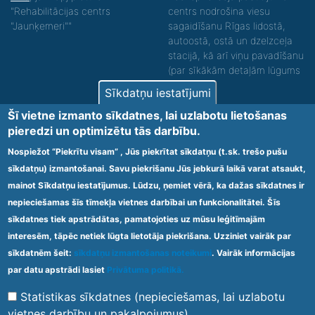
"Rehabilitācijas centrs
centrs nodrošina viesu
"Jaunķemeri""
sagaidīšanu Rīgas lidostā,
autoostā, ostā un dzelzceļa
stacijā, kā arī viņu pavadīšanu
(par sīkākām detaļām lūgums
zvanīt).
Sīkdatņu iestatījumi
Nodrošinām vides piekļūstamību personām ar
Šī vietne izmanto sīkdatnes, lai uzlabotu lietošanas
funkcionāliem traucējumiem! SIA „Sanare-KRC
pieredzi un optimizētu tās darbību.
Jaunķemeri”, Kolkas ielā 20, Jūrmalā ir nodrošināta vides
piekļūstamība personām ar funkcionāliem traucējumiem,
Nospiežot “Piekrītu visam” , Jūs piekrītat sīkdatņu (t.sk. trešo pušu
tādejādi nodrošinot atbilstību Ministru kabineta
sīkdatņu) izmantošanai. Savu piekrišanu Jūs jebkurā laikā varat atsaukt,
2009.gada 20.janvāra noteikumos Nr.60 „Noteikumi par
mainot Sīkdatņu iestatījumus. Lūdzu, ņemiet vērā, ka dažas sīkdatnes ir
obligātajām prasībām ārstniecības iestādēm un to
struktūrvienībām” minētajām prasībām.
nepieciešamas šīs tīmekļa vietnes darbībai un funkcionalitātei. Šīs
sīkdatnes tiek apstrādātas, pamatojoties uz mūsu leģitīmajām
interesēm, tāpēc netiek lūgta lietotāja piekrišana. Uzziniet vairāk par
Ārstniecības iestādes kods 1300 – 64003
sīkdatnēm šeit:
sīkdatņu izmantošanas noteikumi
. Vairāk informācijas
Footer
par datu apstrādi lasiet
Privātuma politikā.
Vietnes karte
Noteikumi un privātuma politika
menu
Statistikas sīkdatnes (nepieciešamas, lai uzlabotu
vietnes darbību un pakalpojumus)