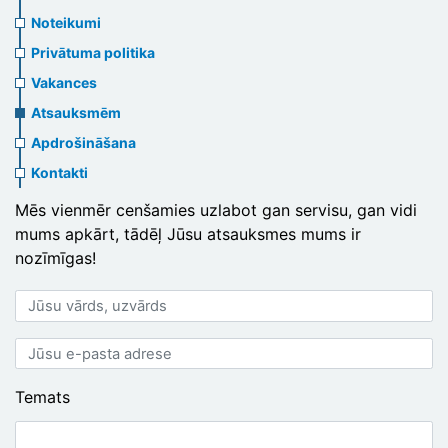
us
Noteikumi
header
Privātuma politika
menu
Vakances
Atsauksmēm
Apdrošināšana
Kontakti
Mēs vienmēr cenšamies uzlabot gan servisu, gan vidi
mums apkārt, tādēļ Jūsu atsauksmes mums ir
nozīmīgas!
Jūsu
vārds,
uzvārds
Jūsu
e-
pasta
Temats
adrese