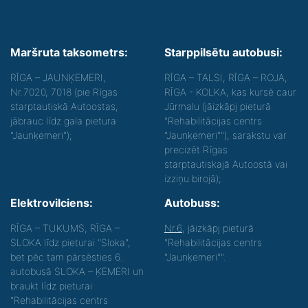
Maršruta taksometrs:
Starppilsētu autobusi:
RĪGA – JAUNĶEMERI,
RĪGA – TALSI, RĪGA – ROJA,
Nr.7020, 7018 (pie Rīgas
RĪGA - KOLKA, kas kursē caur
starptautiskā Autoostas,
Jūrmalu (jāizkāpj pieturā
jābrauc līdz gala pietura
"Rehabilitācijas centrs
"Jaunķemeri");
"Jaunķemeri""), sarakstu var
precizēt Rīgas
starptautiskajā Autoostā vai
izziņu birojā);
Elektrovilciens:
Autobuss:
RĪGA – TUKUMS, RĪGA –
Nr.6
, jāizkāpj pieturā
SLOKA līdz pieturai "Sloka",
"Rehabilitācijas centrs
bet pēc tam pārsēsties 6.
"Jaunķemeri"".
autobusā SLOKA – ĶEMERI un
braukt līdz pieturai
"Rehabilitācijas centrs