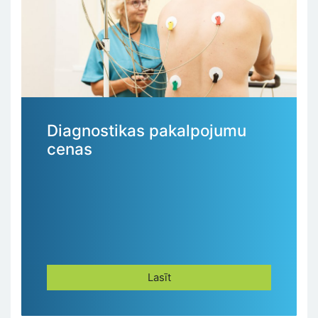
Diagnostikas pakalpojumu
cenas
Lasīt