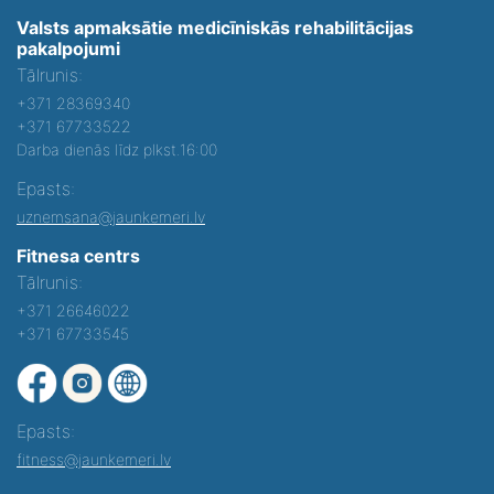
Valsts apmaksātie medicīniskās rehabilitācijas
pakalpojumi
Tālrunis:
+371 28369340
+371 67733522
Darba dienās līdz plkst.16:00
Epasts:
uznemsana@jaunkemeri.lv
Fitnesa centrs
Tālrunis:
+371 26646022
+371 67733545
Epasts:
fitness@jaunkemeri.lv