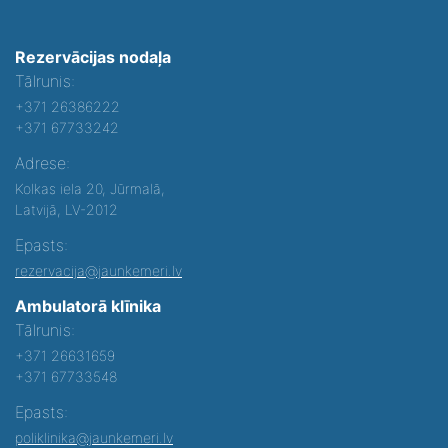
Rezervācijas nodaļa
Tālrunis:
+371 26386222
+371 67733242
Adrese:
Kolkas iela 20, Jūrmalā,
Latvijā, LV-2012
Epasts:
rezervacija@jaunkemeri.lv
Ambulatorā klīnika
Tālrunis:
+371 26631659
+371 67733548
Epasts:
poliklinika@jaunkemeri.lv