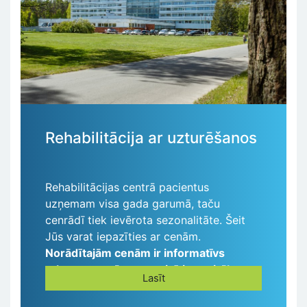
Rehabilitācija ar uzturēšanos
Rehabilitācijas centrā pacientus
uzņemam visa gada garumā, taču
cenrādī tiek ievērota sezonalitāte. Šeit
Jūs varat iepazīties ar cenām.
Norādītajām cenām ir informatīvs
raksturs un tās var mainīties vairākas
Lasīt
reizes gadā.