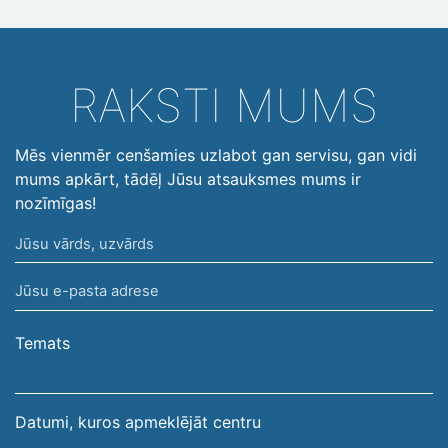
RAKSTI MUMS
Mēs vienmēr cenšamies uzlabot gan servisu, gan vidi
mums apkārt, tādēļ Jūsu atsauksmes mums ir
nozīmīgas!
Jūsu
vārds,
Jūsu
uzvārds
e-
pasta
Temats
adrese
Datumi, kuros apmeklējāt centru