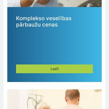
Komplekso veselības
pārbaužu cenas
Lasīt