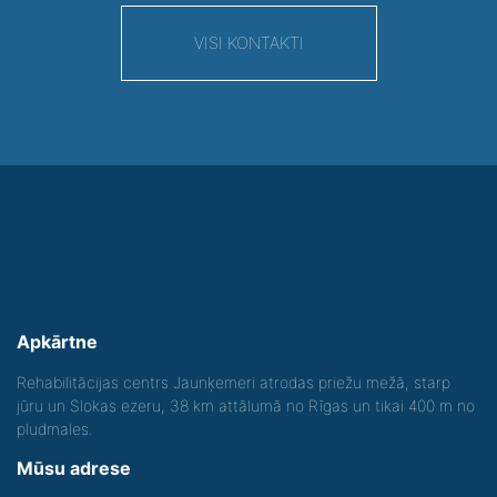
VISI KONTAKTI
Apkārtne
Rehabilitācijas centrs Jaunķemeri atrodas priežu mežā, starp
jūru un Slokas ezeru, 38 km attālumā no Rīgas un tikai 400 m no
pludmales.
Mūsu adrese