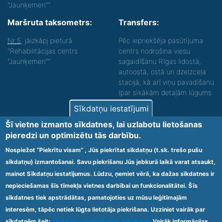
"Jaunķemeri"".
Maršruta taksometrs:
Transfers:
Nr.5
, jāizkāpj pieturā
Pēc iepriekšēja pasūtījuma
"Rehabilitācijas centrs
centrs nodrošina viesu
"Jaunķemeri""
sagaidīšanu Rīgas lidostā,
autoostā, ostā un dzelzceļa
stacijā, kā arī viņu pavadīšanu
(par sīkākām detaļām lūgums
zvanīt).
Sīkdatņu iestatījumi
Nodrošinām vides piekļūstamību personām ar
Šī vietne izmanto sīkdatnes, lai uzlabotu lietošanas
funkcionāliem traucējumiem! SIA „Sanare-KRC
pieredzi un optimizētu tās darbību.
Jaunķemeri”, Kolkas ielā 20, Jūrmalā ir nodrošināta vides
piekļūstamība personām ar funkcionāliem traucējumiem,
Nospiežot “Piekrītu visam” , Jūs piekrītat sīkdatņu (t.sk. trešo pušu
tādejādi nodrošinot atbilstību Ministru kabineta
sīkdatņu) izmantošanai. Savu piekrišanu Jūs jebkurā laikā varat atsaukt,
2009.gada 20.janvāra noteikumos Nr.60 „Noteikumi par
mainot Sīkdatņu iestatījumus. Lūdzu, ņemiet vērā, ka dažas sīkdatnes ir
obligātajām prasībām ārstniecības iestādēm un to
struktūrvienībām” minētajām prasībām.
nepieciešamas šīs tīmekļa vietnes darbībai un funkcionalitātei. Šīs
sīkdatnes tiek apstrādātas, pamatojoties uz mūsu leģitīmajām
interesēm, tāpēc netiek lūgta lietotāja piekrišana. Uzziniet vairāk par
Ārstniecības iestādes kods 1300 – 64003
sīkdatnēm šeit:
sīkdatņu izmantošanas noteikumi
. Vairāk informācijas