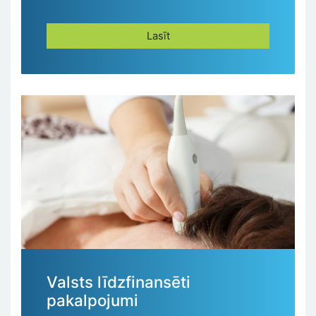
Lasīt
Valsts līdzfinansēti
pakalpojumi