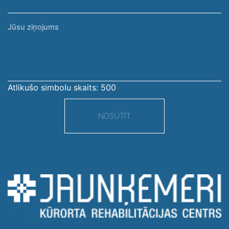
Jūsu
ziņojums
Atlikušo simbolu skaits:
500
NOSŪTĪT