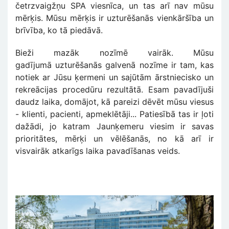
četrzvaigžņu SPA viesnīca, un tas arī nav mūsu
mērķis. Mūsu mērķis ir uzturēšanās vienkāršība un
brīvība, ko tā piedāvā.
Bieži mazāk nozīmē vairāk. Mūsu
gadījumā uzturēšanās galvenā nozīme ir tam, kas
notiek ar Jūsu ķermeni un sajūtām ārstniecisko un
rekreācijas procedūru rezultātā. Esam pavadījuši
daudz laika, domājot, kā pareizi dēvēt mūsu viesus
- klienti, pacienti, apmeklētāji... Patiesībā tas ir ļoti
dažādi, jo katram Jaunķemeru viesim ir savas
prioritātes, mērķi un vēlēšanās, no kā arī ir
visvairāk atkarīgs laika pavadīšanas veids.