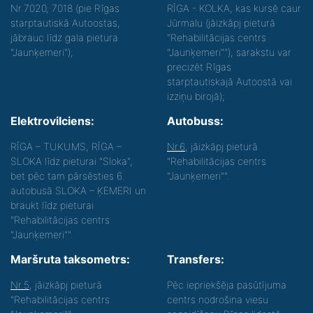
Nr.7020, 7018 (pie Rīgas
RĪGA - KOLKA, kas kursē caur
starptautiskā Autoostas,
Jūrmalu (jāizkāpj pieturā
jābrauc līdz gala pietura
"Rehabilitācijas centrs
"Jaunķemeri");
"Jaunķemeri""), sarakstu var
precizēt Rīgas
starptautiskajā Autoostā vai
izziņu birojā);
Elektrovilciens:
Autobuss:
RĪGA – TUKUMS, RĪGA –
Nr.6
, jāizkāpj pieturā
SLOKA līdz pieturai "Sloka",
"Rehabilitācijas centrs
bet pēc tam pārsēsties 6.
"Jaunķemeri"".
autobusā SLOKA – ĶEMERI un
braukt līdz pieturai
"Rehabilitācijas centrs
"Jaunķemeri"".
Maršruta taksometrs:
Transfers:
Nr.5
, jāizkāpj pieturā
Pēc iepriekšēja pasūtījuma
"Rehabilitācijas centrs
centrs nodrošina viesu