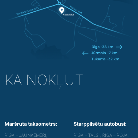
KĀ NOKĻŪT
Maršruta taksometrs:
Starppilsētu autobusi:
RĪGA – JAUNĶEMERI,
RĪGA – TALSI, RĪGA – ROJA,