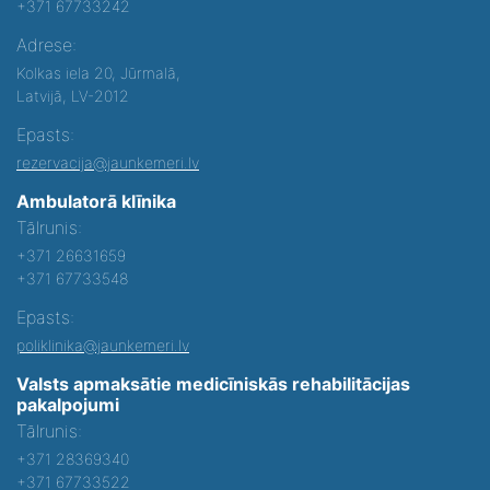
+371 67733242
Adrese:
Kolkas iela 20, Jūrmalā,
Latvijā, LV-2012
Epasts:
rezervacija@jaunkemeri.lv
Ambulatorā klīnika
Tālrunis:
+371 26631659
+371 67733548
Epasts:
poliklinika@jaunkemeri.lv
Valsts apmaksātie medicīniskās rehabilitācijas
pakalpojumi
Tālrunis:
+371 28369340
+371 67733522