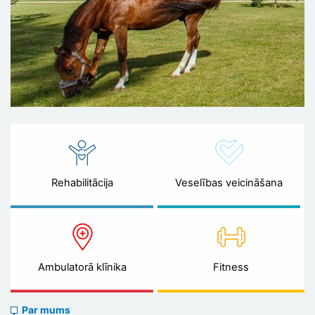
Rehabilitācija
Veselības veicināšana
Ambulatorā klīnika
Fitness
About
Par mums