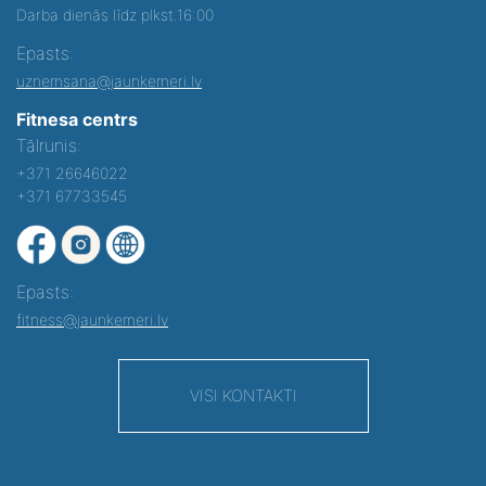
Darba dienās līdz plkst.16:00
Epasts:
uznemsana@jaunkemeri.lv
Fitnesa centrs
Tālrunis:
+371 26646022
+371 67733545
Epasts:
fitness@jaunkemeri.lv
VISI KONTAKTI