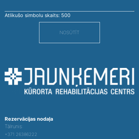
Atlikušo simbolu skaits:
500
NOSŪTĪT
Rezervācijas nodaļa
Tālrunis:
+371 26386222