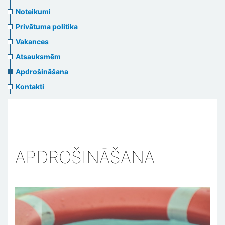
us
Noteikumi
header
Privātuma politika
menu
Vakances
Atsauksmēm
Apdrošināšana
Kontakti
APDROŠINĀŠANA