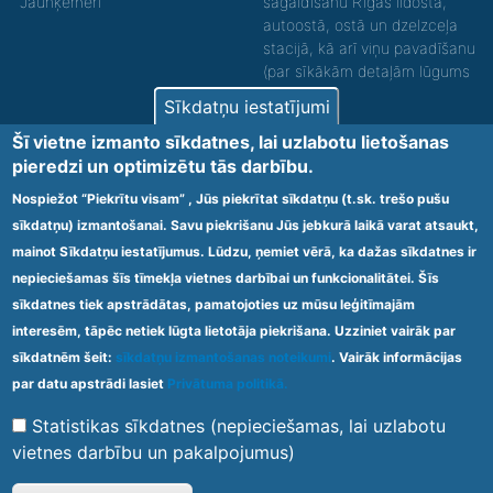
"Jaunķemeri""
sagaidīšanu Rīgas lidostā,
autoostā, ostā un dzelzceļa
stacijā, kā arī viņu pavadīšanu
(par sīkākām detaļām lūgums
zvanīt).
Sīkdatņu iestatījumi
Nodrošinām vides piekļūstamību personām ar
Šī vietne izmanto sīkdatnes, lai uzlabotu lietošanas
funkcionāliem traucējumiem! SIA „Sanare-KRC
pieredzi un optimizētu tās darbību.
Jaunķemeri”, Kolkas ielā 20, Jūrmalā ir nodrošināta vides
piekļūstamība personām ar funkcionāliem traucējumiem,
Nospiežot “Piekrītu visam” , Jūs piekrītat sīkdatņu (t.sk. trešo pušu
tādejādi nodrošinot atbilstību Ministru kabineta
sīkdatņu) izmantošanai. Savu piekrišanu Jūs jebkurā laikā varat atsaukt,
2009.gada 20.janvāra noteikumos Nr.60 „Noteikumi par
mainot Sīkdatņu iestatījumus. Lūdzu, ņemiet vērā, ka dažas sīkdatnes ir
obligātajām prasībām ārstniecības iestādēm un to
struktūrvienībām” minētajām prasībām.
nepieciešamas šīs tīmekļa vietnes darbībai un funkcionalitātei. Šīs
sīkdatnes tiek apstrādātas, pamatojoties uz mūsu leģitīmajām
interesēm, tāpēc netiek lūgta lietotāja piekrišana. Uzziniet vairāk par
Ārstniecības iestādes kods 1300 – 64003
sīkdatnēm šeit:
sīkdatņu izmantošanas noteikumi
. Vairāk informācijas
Footer
par datu apstrādi lasiet
Privātuma politikā.
Vietnes karte
Noteikumi un privātuma politika
menu
Statistikas sīkdatnes (nepieciešamas, lai uzlabotu
vietnes darbību un pakalpojumus)