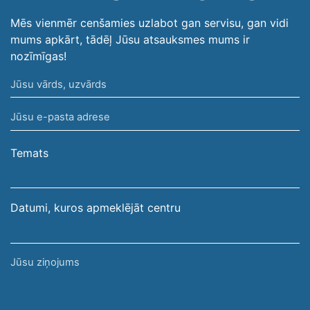
Mēs vienmēr cenšamies uzlabot gan servisu, gan vidi
mums apkārt, tādēļ Jūsu atsauksmes mums ir
nozīmīgas!
Jūsu
vārds,
Jūsu
uzvārds
e-
pasta
Temats
adrese
Datumi, kuros apmeklējāt centru
Jūsu
ziņojums