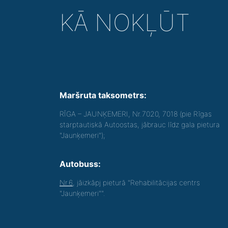
KĀ NOKĻŪT
Maršruta taksometrs:
RĪGA – JAUNĶEMERI, Nr.7020, 7018 (pie Rīgas
starptautiskā Autoostas, jābrauc līdz gala pietura
"Jaunķemeri");
Autobuss:
Nr.6
, jāizkāpj pieturā "Rehabilitācijas centrs
"Jaunķemeri"".