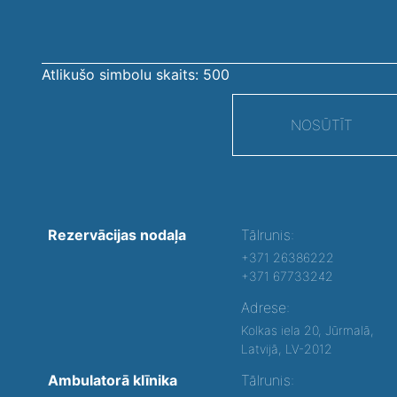
Atlikušo simbolu skaits:
500
NOSŪTĪT
Rezervācijas nodaļa
Tālrunis:
+371 26386222
+371 67733242
Adrese:
Kolkas iela 20, Jūrmalā,
Latvijā, LV-2012
Ambulatorā klīnika
Tālrunis: