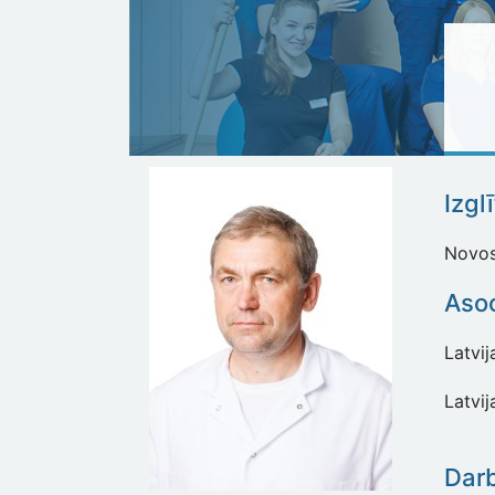
Izgl
Novosi
Asoc
Latvij
Latvij
Dar