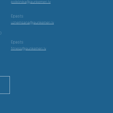
poliklinika@jaunkemeri.lv
Epasts:
uznemsana@jaunkemeri.lv
00
Epasts:
fitness@jaunkemeri.lv