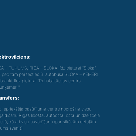
ektrovilciens:
GA – TUKUMS, RĪGA – SLOKA līdz pieturai "Sloka",
t pēc tam pārsēsties 6. autobusā SLOKA – ĶEMERI
braukt līdz pieturai "Rehabilitācijas centrs
aunķemeri"".
ansfers:
c iepriekšēja pasūtījuma centrs nodrošina viesu
gaidīšanu Rīgas lidostā, autoostā, ostā un dzelzceļa
acijā, kā arī viņu pavadīšanu (par sīkākām detaļām
gums zvanīt).