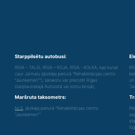
Starppilsētu autobusi:
El
RĪGA – TALSI, RĪGA – ROJA, RĪGA - KOLKA, kas kursē
RĪ
caur Jūrmalu (jāizkāpj pieturā "Rehabilitācijas centrs
be
"Jaunķemeri""), sarakstu var precizēt Rīgas
un 
starptautiskajā Autoostā vai izziņu birojā);
"J
Maršruta taksometrs:
Tr
Nr.5
, jāizkāpj pieturā "Rehabilitācijas centrs
Pē
"Jaunķemeri""
sa
st
lū