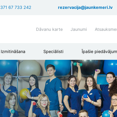
Pārlekt
371 67 733 242
rezervacija@jaunkemeri.lv
uz
galveno
saturu
Shortcuts
Dāvanu karte
Jaunumi
Atsauksme
header
menu
Izmitināšana
Speciālisti
Īpašie piedāvājum