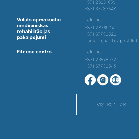
+371 26631659
+371 67733548
Valsts apmaksātie
Tālrunis:
medicīniskās
+371 28369340
rehabilitācijas
+371 67733522
pakalpojumi
Darba dienās līdz plkst.16:
Fitnesa centrs
Tālrunis:
+371 26646022
+371 67733545
VISI KONTAKTI