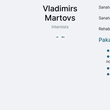
Vladimirs
Sanato
Martovs
Sanato
Internists
Rehabi
Latviski
Krieviski
Paka
n