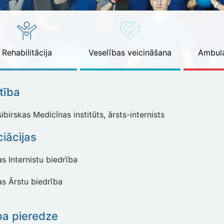
Rehabilitācija
Veselības veicināšana
Ambula
ītība
birskas Medicīnas institūts, ārsts-internists
iācijas
as Internistu biedrība
as Ārstu biedrība
ba pieredze