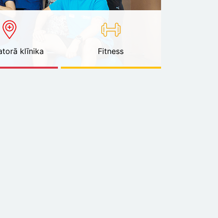
torā klīnika
Fitness