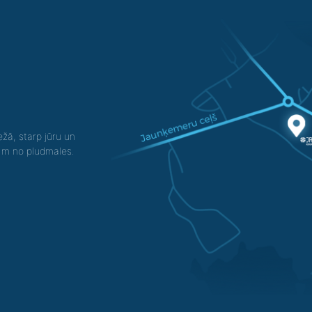
žā, starp jūru un
0 m no pludmales.