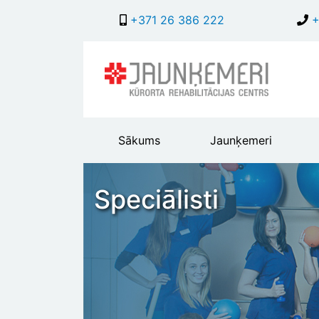
+371 26 386 222
+
Main
Sākums
Jaunķemeri
header
menu
Speciālisti