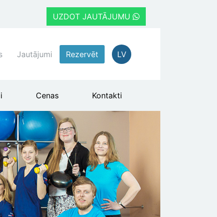
UZDOT JAUTĀJUMU
s
Jautājumi
Rezervēt
LV
i
Cenas
Kontakti