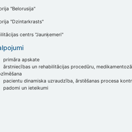
rija "Belorusija"
rija "Dzintarkrasts"
litācijas centrs "Jaunķemeri"
lpojumi
primāra apskate
ārstniecības un rehabilitācijas procedūru, medikamentozā
ozīmēšana
pacientu dinamiska uzraudzība, ārstēšanas procesa kont
padomi un ieteikumi