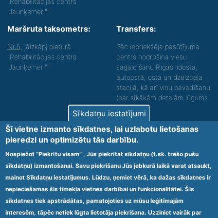
"Rehabilitācijas centrs
"Jaunķemeri"".
Maršruta taksometrs:
Transfers:
Nr.5
, jāizkāpj pieturā
Pēc iepriekšēja pasūtījuma
"Rehabilitācijas centrs
centrs nodrošina viesu
"Jaunķemeri""
sagaidīšanu Rīgas lidostā,
autoostā, ostā un dzelzceļa
stacijā, kā arī viņu pavadīšanu
(par sīkākām detaļām lūgums
zvanīt).
Sīkdatņu iestatījumi
Nodrošinām vides piekļūstamību personām ar
Šī vietne izmanto sīkdatnes, lai uzlabotu lietošanas
funkcionāliem traucējumiem! SIA „Sanare-KRC
pieredzi un optimizētu tās darbību.
Jaunķemeri”, Kolkas ielā 20, Jūrmalā ir nodrošināta vides
piekļūstamība personām ar funkcionāliem traucējumiem,
Nospiežot “Piekrītu visam” , Jūs piekrītat sīkdatņu (t.sk. trešo pušu
tādejādi nodrošinot atbilstību Ministru kabineta
sīkdatņu) izmantošanai. Savu piekrišanu Jūs jebkurā laikā varat atsaukt,
2009.gada 20.janvāra noteikumos Nr.60 „Noteikumi par
mainot Sīkdatņu iestatījumus. Lūdzu, ņemiet vērā, ka dažas sīkdatnes ir
obligātajām prasībām ārstniecības iestādēm un to
struktūrvienībām” minētajām prasībām.
nepieciešamas šīs tīmekļa vietnes darbībai un funkcionalitātei. Šīs
sīkdatnes tiek apstrādātas, pamatojoties uz mūsu leģitīmajām
interesēm, tāpēc netiek lūgta lietotāja piekrišana. Uzziniet vairāk par