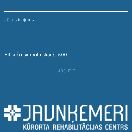
Jūsu
ziņojums
Atlikušo simbolu skaits:
500
NOSŪTĪT