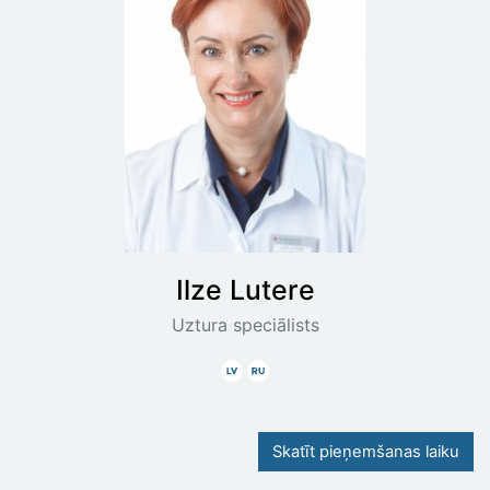
Ilze
Lutere
Uztura speciālists
Latviski
Krieviski
Skatīt pieņemšanas laiku