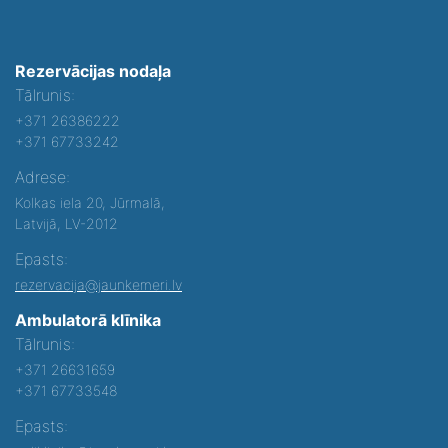
Rezervācijas nodaļa
Tālrunis:
+371 26386222
+371 67733242
Adrese:
Kolkas iela 20, Jūrmalā,
Latvijā, LV-2012
Epasts:
rezervacija@jaunkemeri.lv
Ambulatorā klīnika
Tālrunis:
+371 26631659
+371 67733548
Epasts: