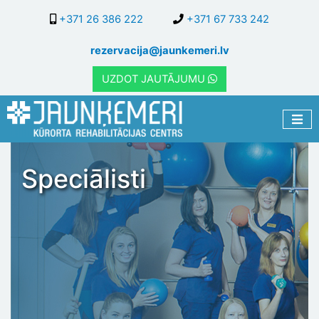
Pārlekt
+371 26 386 222
+371 67 733 242
uz
galveno
rezervacija@jaunkemeri.lv
saturu
UZDOT JAUTĀJUMU
Speciālisti