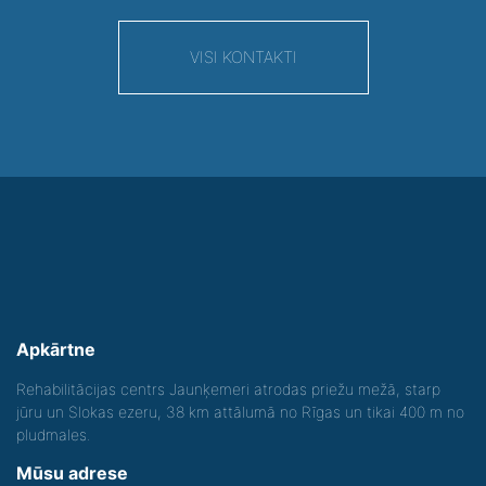
VISI KONTAKTI
Apkārtne
Rehabilitācijas centrs Jaunķemeri atrodas priežu mežā, starp
jūru un Slokas ezeru, 38 km attālumā no Rīgas un tikai 400 m no
pludmales.
Mūsu adrese