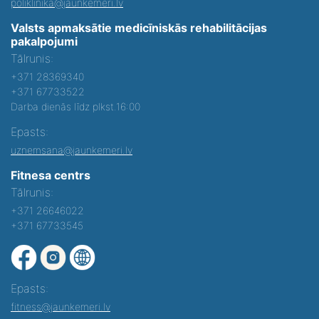
poliklinika@jaunkemeri.lv
Valsts apmaksātie medicīniskās rehabilitācijas
pakalpojumi
Tālrunis:
+371 28369340
+371 67733522
Darba dienās līdz plkst.16:00
Epasts:
uznemsana@jaunkemeri.lv
Fitnesa centrs
Tālrunis:
+371 26646022
+371 67733545
Epasts:
fitness@jaunkemeri.lv