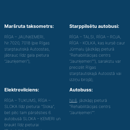
Maršruta taksometrs:
Starppilsētu autobusi:
RĪGA – JAUNĶEMERI,
RĪGA – TALSI, RĪGA – ROJA,
Nr.7020, 7018 (pie Rīgas
RĪGA - KOLKA, kas kursē caur
starptautiskā Autoostas,
Jūrmalu (jāizkāpj pieturā
jābrauc līdz gala pietura
"Rehabilitācijas centrs
"Jaunķemeri");
"Jaunķemeri""), sarakstu var
precizēt Rīgas
starptautiskajā Autoostā vai
izziņu birojā);
Elektrovilciens:
Autobuss:
RĪGA – TUKUMS, RĪGA –
Nr.6
, jāizkāpj pieturā
SLOKA līdz pieturai "Sloka",
"Rehabilitācijas centrs
bet pēc tam pārsēsties 6.
"Jaunķemeri"".
autobusā SLOKA – ĶEMERI un
braukt līdz pieturai