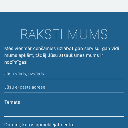
RAKSTI MUMS
Mēs vienmēr cenšamies uzlabot gan servisu, gan vidi
mums apkārt, tādēļ Jūsu atsauksmes mums ir
nozīmīgas!
Jūsu
vārds,
Jūsu
uzvārds
e-
pasta
Temats
adrese
Datumi, kuros apmeklējāt centru