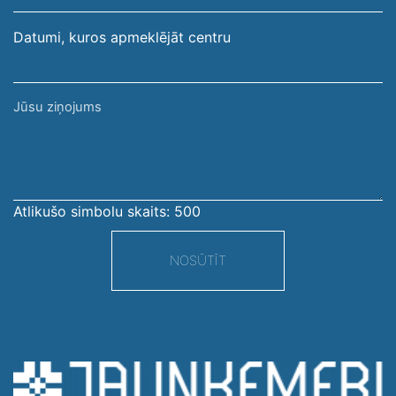
Datumi, kuros apmeklējāt centru
Jūsu
ziņojums
Atlikušo simbolu skaits:
500
NOSŪTĪT