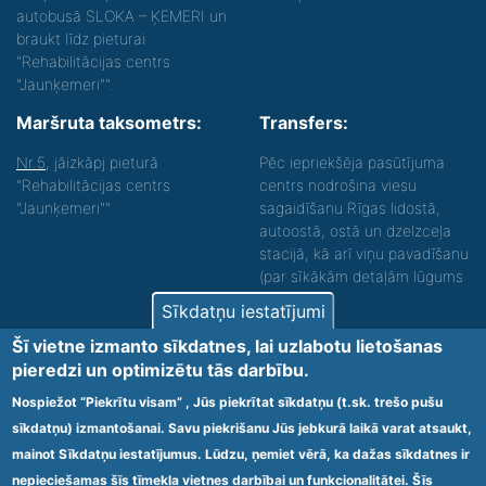
autobusā SLOKA – ĶEMERI un
braukt līdz pieturai
"Rehabilitācijas centrs
"Jaunķemeri"".
Maršruta taksometrs:
Transfers:
Nr.5
, jāizkāpj pieturā
Pēc iepriekšēja pasūtījuma
"Rehabilitācijas centrs
centrs nodrošina viesu
"Jaunķemeri""
sagaidīšanu Rīgas lidostā,
autoostā, ostā un dzelzceļa
stacijā, kā arī viņu pavadīšanu
(par sīkākām detaļām lūgums
zvanīt).
Sīkdatņu iestatījumi
Nodrošinām vides piekļūstamību personām ar
Šī vietne izmanto sīkdatnes, lai uzlabotu lietošanas
funkcionāliem traucējumiem! SIA „Sanare-KRC
pieredzi un optimizētu tās darbību.
Jaunķemeri”, Kolkas ielā 20, Jūrmalā ir nodrošināta vides
piekļūstamība personām ar funkcionāliem traucējumiem,
Nospiežot “Piekrītu visam” , Jūs piekrītat sīkdatņu (t.sk. trešo pušu
tādejādi nodrošinot atbilstību Ministru kabineta
sīkdatņu) izmantošanai. Savu piekrišanu Jūs jebkurā laikā varat atsaukt,
2009.gada 20.janvāra noteikumos Nr.60 „Noteikumi par
mainot Sīkdatņu iestatījumus. Lūdzu, ņemiet vērā, ka dažas sīkdatnes ir
obligātajām prasībām ārstniecības iestādēm un to
struktūrvienībām” minētajām prasībām.
nepieciešamas šīs tīmekļa vietnes darbībai un funkcionalitātei. Šīs