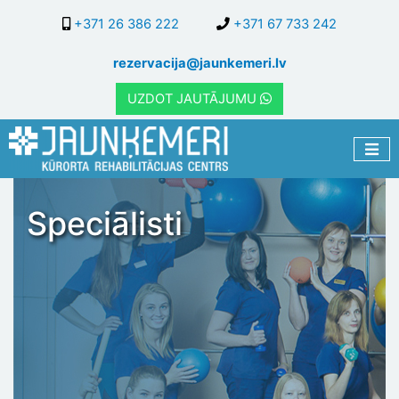
Pārlekt
+371 26 386 222
+371 67 733 242
uz
galveno
rezervacija@jaunkemeri.lv
saturu
UZDOT JAUTĀJUMU
Speciālisti