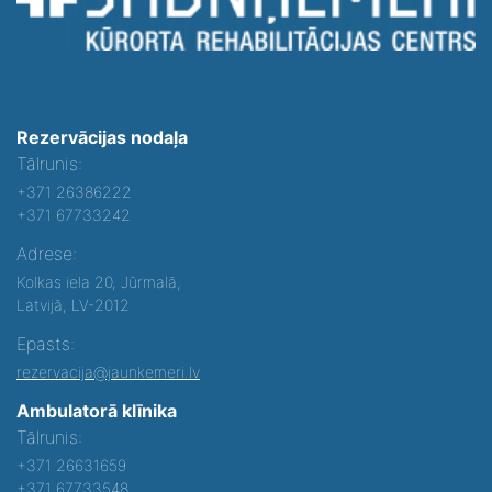
Rezervācijas nodaļa
Tālrunis:
+371 26386222
+371 67733242
Adrese:
Kolkas iela 20, Jūrmalā,
Latvijā, LV-2012
Epasts:
rezervacija@jaunkemeri.lv
Ambulatorā klīnika
Tālrunis:
+371 26631659
+371 67733548