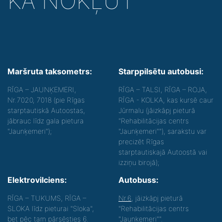
KĀ NOKĻŪT
Maršruta taksometrs:
Starppilsētu autobusi:
RĪGA – JAUNĶEMERI,
RĪGA – TALSI, RĪGA – ROJA,
Nr.7020, 7018 (pie Rīgas
RĪGA - KOLKA, kas kursē caur
starptautiskā Autoostas,
Jūrmalu (jāizkāpj pieturā
jābrauc līdz gala pietura
"Rehabilitācijas centrs
"Jaunķemeri");
"Jaunķemeri""), sarakstu var
precizēt Rīgas
starptautiskajā Autoostā vai
izziņu birojā);
Elektrovilciens:
Autobuss:
RĪGA – TUKUMS, RĪGA –
Nr.6
, jāizkāpj pieturā
SLOKA līdz pieturai "Sloka",
"Rehabilitācijas centrs
bet pēc tam pārsēsties 6.
"Jaunķemeri"".