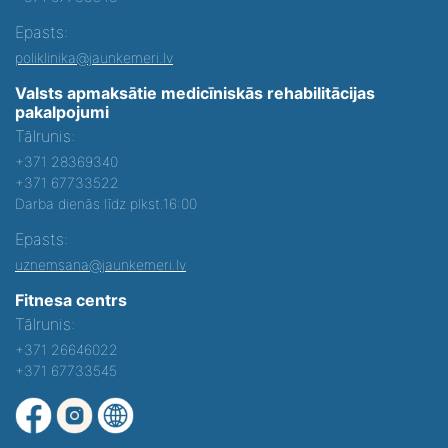
Epasts:
poliklinika@jaunkemeri.lv
Valsts apmaksātie medicīniskās rehabilitācijas
pakalpojumi
Tālrunis:
+371 28369340
+371 67733522
Darba dienās līdz plkst.16:00
Epasts:
uznemsana@jaunkemeri.lv
Fitnesa centrs
Tālrunis:
+371 26646022
+371 67733545