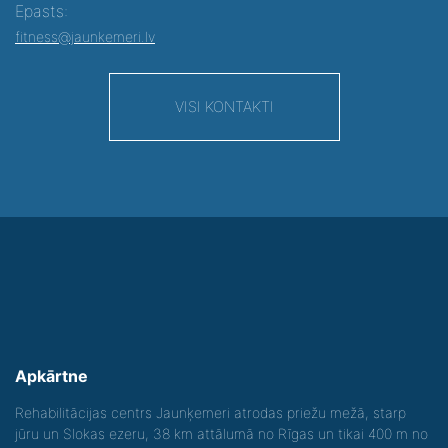
Epasts:
fitness@jaunkemeri.lv
VISI KONTAKTI
Apkārtne
Rehabilitācijas centrs Jaunķemeri atrodas priežu mežā, starp
jūru un Slokas ezeru, 38 km attālumā no Rīgas un tikai 400 m no