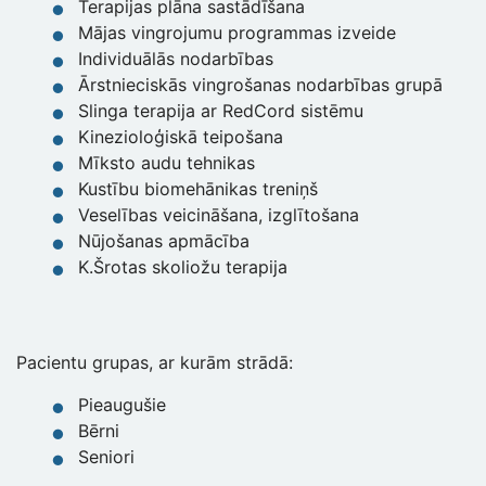
Terapijas plāna sastādīšana
Mājas vingrojumu programmas izveide
Individuālās nodarbības
Ārstnieciskās vingrošanas nodarbības grupā
Slinga terapija ar RedCord sistēmu
Kinezioloģiskā teipošana
Mīksto audu tehnikas
Kustību biomehānikas treniņš
Veselības veicināšana, izglītošana
Nūjošanas apmācība
K.Šrotas skoliožu terapija
Pacientu grupas, ar kurām strādā:
Pieaugušie
Bērni
Seniori