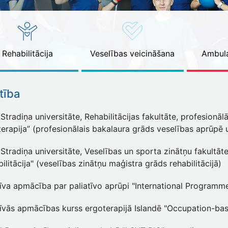
Rehabilitācija
Veselības veicināšana
Ambula
ītība
Stradiņa universitāte, Rehabilitācijas fakultāte, profesion
erapija” (profesionālais bakalaura grāds veselības aprūpē u
 Stradiņa universitāte, Veselības un sporta zinātņu fakult
ilitācija" (veselības zinātņu maģistra grāds rehabilitācijā)
īva apmācība par paliatīvo aprūpi "International Programme
sīvās apmācības kurss ergoterapijā Islandē "Occupation-bas