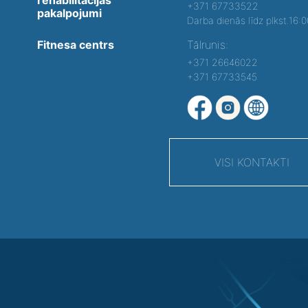
+371 67733522
pakalpojumi
Darba dienās līdz plkst.16:
Fitnesa centrs
Tālrunis:
+371 26646022
+371 67733545
VISI KONTAKTI