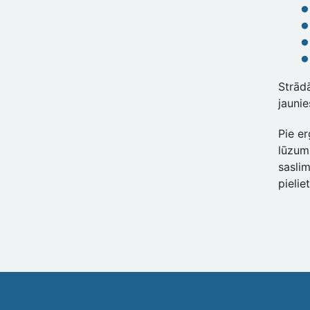
Strād
jauni
Pie er
lūzum
sasli
pielie