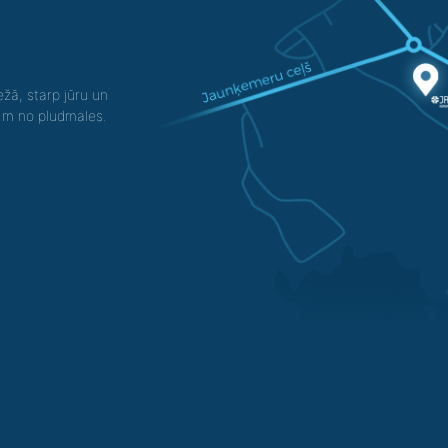
žā, starp jūru un
0 m no pludmales.