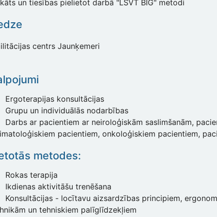
ikāts un tiesības pielietot darbā "LSVT BIG" metodi
edze
litācijas centrs Jaunķemeri
lpojumi
Ergoterapijas konsultācijas
Grupu un individuālās nodarbības
Darbs ar pacientiem ar neiroloģiskām saslimšanām, paci
imatoloģiskiem pacientiem, onkoloģiskiem pacientiem, paci
ietotās metodes:
Rokas terapija
Ikdienas aktivitāšu trenēšana
Konsultācijas - locītavu aizsardzības principiem, ergono
hnikām un tehniskiem palīglīdzekļiem