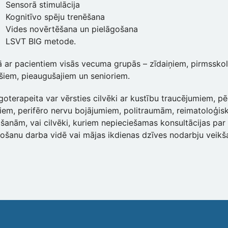
Sensorā stimulācija
Kognitīvo spēju trenēšana
Vides novērtēšana un pielāgošana
LSVT BIG metode.
ā ar pacientiem visās vecuma grupās – zīdaiņiem, pirmssk
ešiem, pieaugušajiem un senioriem.
goterapeita var vērsties cilvēki ar kustību traucējumiem, pē
iem, perifēro nervu bojājumiem, politraumām, reimatoloģ
mšanām, vai cilvēki, kuriem nepieciešamas konsultācijas par
tošanu darba vidē vai mājas ikdienas dzīves nodarbju veikša