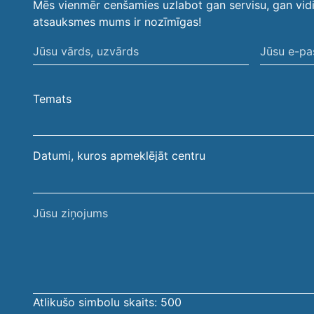
Mēs vienmēr cenšamies uzlabot gan servisu, gan vid
atsauksmes mums ir nozīmīgas!
Jūsu
Jūsu
vārds,
e-
uzvārds
pasta
Temats
adrese
Datumi, kuros apmeklējāt centru
Jūsu
ziņojums
Atlikušo simbolu skaits:
500