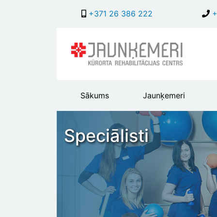
+371 26 386 222
+
Main
Sākums
Jaunķemeri
header
menu
Speciālisti