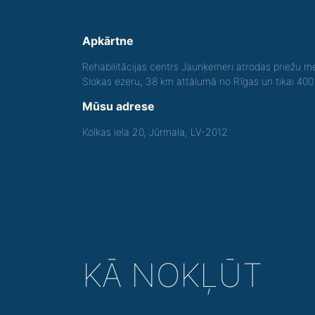
Apkārtne
Rehabilitācijas centrs Jaunķemeri atrodas priežu me
Slokas ezeru, 38 km attālumā no Rīgas un tikai 40
Mūsu adrese
Kolkas iela 20, Jūrmala, LV-2012
KĀ NOKĻŪT