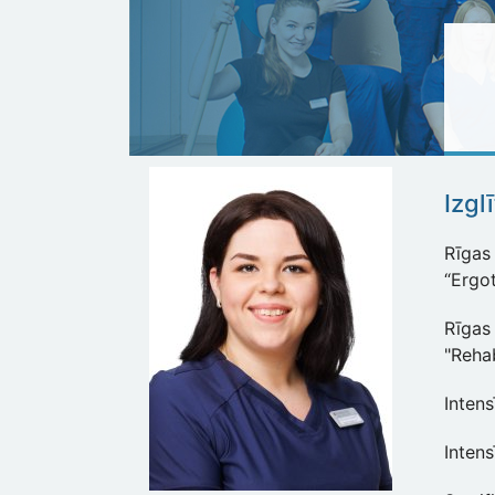
Izgl
Rīgas 
“Ergot
Rīgas
"Rehab
Intens
Inten