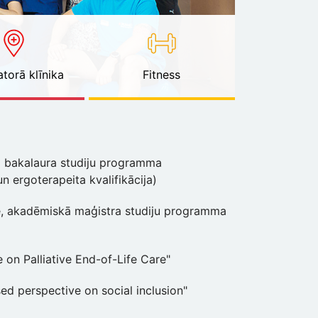
torā klīnika
Fitness
ālā bakalaura studiju programma
n ergoterapeita kvalifikācija)
āte, akadēmiskā maģistra studiju programma
 on Palliative End-of-Life Care"
ed perspective on social inclusion"