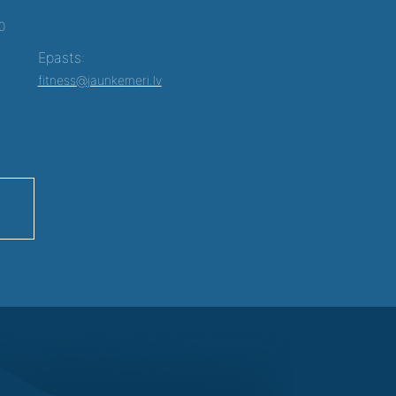
00
Epasts:
fitness@jaunkemeri.lv