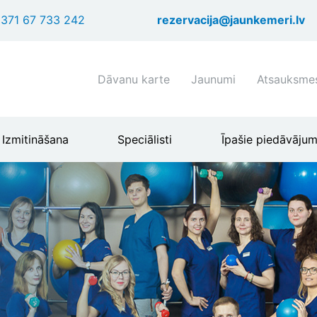
Pārlekt
371 67 733 242
rezervacija@jaunkemeri.lv
uz
galveno
saturu
Shortcuts
Dāvanu karte
Jaunumi
Atsauksme
header
menu
Izmitināšana
Speciālisti
Īpašie piedāvājum