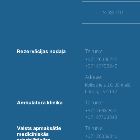
NOSŪTĪT
Rezervācijas nodaļa
Tālrunis:
+371 26386222
+371 67733242
Adrese:
Kolkas iela 20, Jūrmalā,
Latvijā, LV-2012
Ambulatorā klīnika
Tālrunis:
+371 26631659
+371 67733548
Valsts apmaksātie
Tālrunis:
medicīniskās
+371 28369340
rehabilitācijas