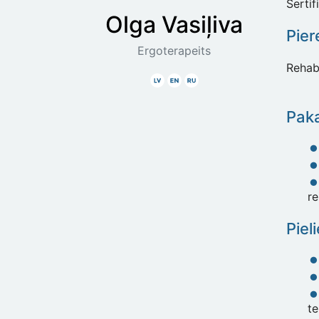
Sertif
Olga
Vasiļiva
Pier
Ergoterapeits
Rehabi
Latviski
Angliski
Krieviski
Paka
re
Piel
te