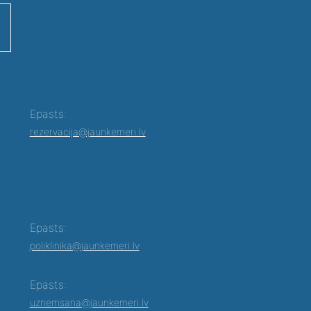
Epasts:
rezervacija@jaunkemeri.lv
Epasts:
poliklinika@jaunkemeri.lv
Epasts:
uznemsana@jaunkemeri.lv