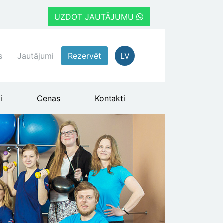
UZDOT JAUTĀJUMU
s
Jautājumi
Rezervēt
LV
i
Cenas
Kontakti