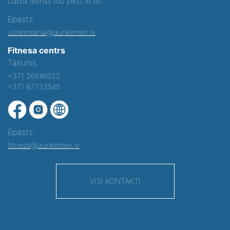
Darba dienās līdz plkst.16:00
Epasts:
uznemsana@jaunkemeri.lv
Fitnesa centrs
Tālrunis:
+371 26646022
+371 67733545
Epasts:
fitness@jaunkemeri.lv
VISI KONTAKTI