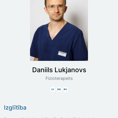
Daniils
Lukjanovs
Fizioterapeits
Latviski
Angliski
Krieviski
Izglītība