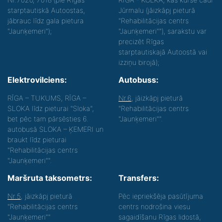
starptautiskā Autoostas,
Jūrmalu (jāizkāpj pieturā
jābrauc līdz gala pietura
"Rehabilitācijas centrs
"Jaunķemeri");
"Jaunķemeri""), sarakstu var
precizēt Rīgas
starptautiskajā Autoostā vai
izziņu birojā);
Elektrovilciens:
Autobuss:
RĪGA – TUKUMS, RĪGA –
Nr.6
, jāizkāpj pieturā
SLOKA līdz pieturai "Sloka",
"Rehabilitācijas centrs
bet pēc tam pārsēsties 6.
"Jaunķemeri"".
autobusā SLOKA – ĶEMERI un
braukt līdz pieturai
"Rehabilitācijas centrs
"Jaunķemeri"".
Maršruta taksometrs:
Transfers:
Nr.5
, jāizkāpj pieturā
Pēc iepriekšēja pasūtījuma
"Rehabilitācijas centrs
centrs nodrošina viesu
"Jaunķemeri""
sagaidīšanu Rīgas lidostā,