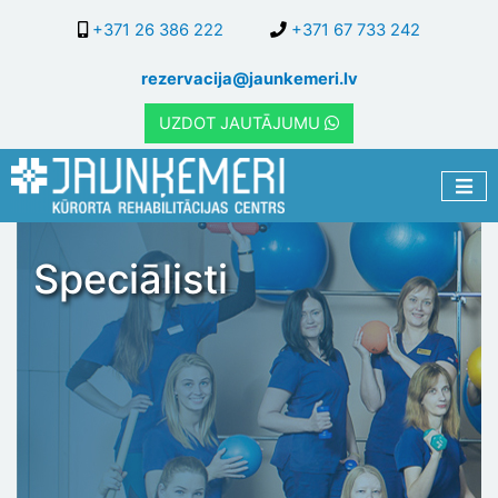
Pārlekt
+371 26 386 222
+371 67 733 242
uz
galveno
rezervacija@jaunkemeri.lv
saturu
UZDOT JAUTĀJUMU
Speciālisti