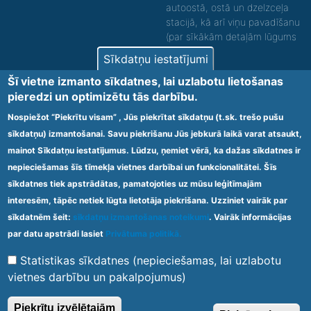
autoostā, ostā un dzelzceļa
stacijā, kā arī viņu pavadīšanu
(par sīkākām detaļām lūgums
zvanīt).
Sīkdatņu iestatījumi
Nodrošinām vides piekļūstamību personām ar
Šī vietne izmanto sīkdatnes, lai uzlabotu lietošanas
funkcionāliem traucējumiem! SIA „Sanare-KRC
pieredzi un optimizētu tās darbību.
Jaunķemeri”, Kolkas ielā 20, Jūrmalā ir nodrošināta vides
piekļūstamība personām ar funkcionāliem traucējumiem,
Nospiežot “Piekrītu visam” , Jūs piekrītat sīkdatņu (t.sk. trešo pušu
tādejādi nodrošinot atbilstību Ministru kabineta
sīkdatņu) izmantošanai. Savu piekrišanu Jūs jebkurā laikā varat atsaukt,
2009.gada 20.janvāra noteikumos Nr.60 „Noteikumi par
mainot Sīkdatņu iestatījumus. Lūdzu, ņemiet vērā, ka dažas sīkdatnes ir
obligātajām prasībām ārstniecības iestādēm un to
struktūrvienībām” minētajām prasībām.
nepieciešamas šīs tīmekļa vietnes darbībai un funkcionalitātei. Šīs
sīkdatnes tiek apstrādātas, pamatojoties uz mūsu leģitīmajām
interesēm, tāpēc netiek lūgta lietotāja piekrišana. Uzziniet vairāk par
Ārstniecības iestādes kods 1300 – 64003
sīkdatnēm šeit:
sīkdatņu izmantošanas noteikumi
. Vairāk informācijas
Footer
par datu apstrādi lasiet
Privātuma politikā.
Vietnes karte
Noteikumi un privātuma politika
menu
Statistikas sīkdatnes (nepieciešamas, lai uzlabotu
vietnes darbību un pakalpojumus)
© 2020 Kūrorta Rehabilitācijas Centrs - Jaunķemeri. Visas tiesības
Piekrītu izvēlētajām