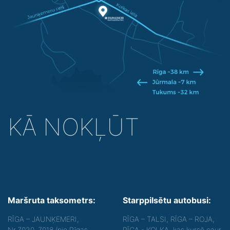
KĀ NOKĻŪT
Maršruta taksometrs:
Starppilsētu autobusi:
RĪGA – JAUNĶEMERI,
RĪGA – TALSI, RĪGA – ROJA,
Nr.7020, 7018 (pie Rīgas
RĪGA - KOLKA, kas kursē caur