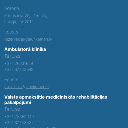
Adrese:
Kolkas iela 20, Jūrmalā,
Latvijā, LV-2012
Epasts:
rezervacija@jaunkemeri.lv
Ambulatorā klīnika
Tālrunis:
+371 26631659
+371 67733548
Epasts:
poliklinika@jaunkemeri.lv
Valsts apmaksātie medicīniskās rehabilitācijas
pakalpojumi
Tālrunis:
+371 28369340
+371 67733522