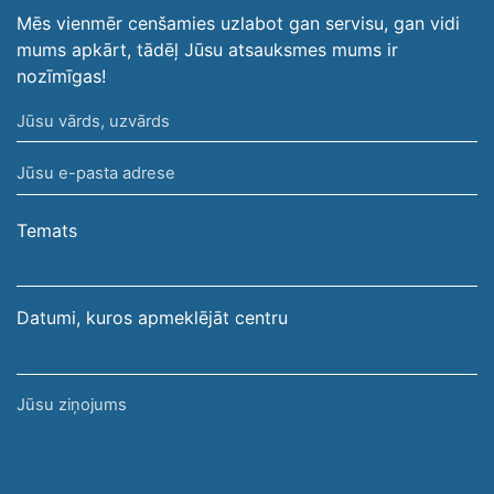
Mēs vienmēr cenšamies uzlabot gan servisu, gan vidi
mums apkārt, tādēļ Jūsu atsauksmes mums ir
nozīmīgas!
Jūsu
vārds,
Jūsu
uzvārds
e-
pasta
Temats
adrese
Datumi, kuros apmeklējāt centru
Jūsu
ziņojums