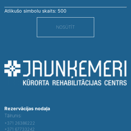
Atlikušo simbolu skaits:
500
NOSŪTĪT
Rezervācijas nodaļa
Tālrunis:
+371 26386222
+371 67733242