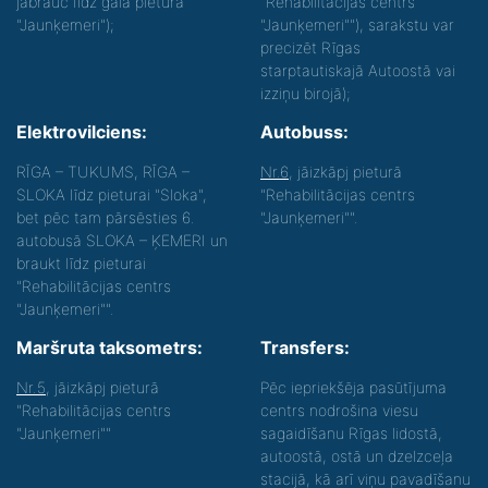
jābrauc līdz gala pietura
"Rehabilitācijas centrs
"Jaunķemeri");
"Jaunķemeri""), sarakstu var
precizēt Rīgas
starptautiskajā Autoostā vai
izziņu birojā);
Elektrovilciens:
Autobuss:
RĪGA – TUKUMS, RĪGA –
Nr.6
, jāizkāpj pieturā
SLOKA līdz pieturai "Sloka",
"Rehabilitācijas centrs
bet pēc tam pārsēsties 6.
"Jaunķemeri"".
autobusā SLOKA – ĶEMERI un
braukt līdz pieturai
"Rehabilitācijas centrs
"Jaunķemeri"".
Maršruta taksometrs:
Transfers:
Nr.5
, jāizkāpj pieturā
Pēc iepriekšēja pasūtījuma
"Rehabilitācijas centrs
centrs nodrošina viesu
"Jaunķemeri""
sagaidīšanu Rīgas lidostā,
autoostā, ostā un dzelzceļa
stacijā, kā arī viņu pavadīšanu