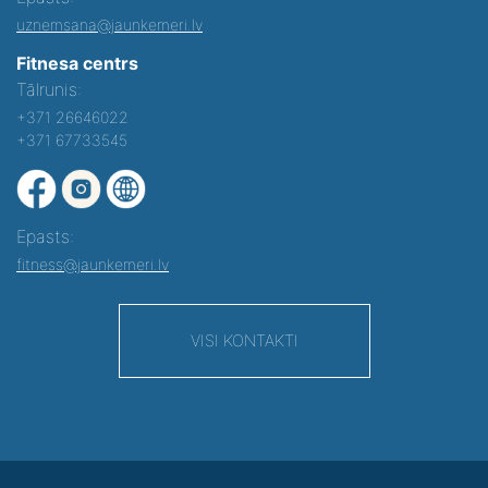
uznemsana@jaunkemeri.lv
Fitnesa centrs
Tālrunis:
+371 26646022
+371 67733545
Epasts:
fitness@jaunkemeri.lv
VISI KONTAKTI