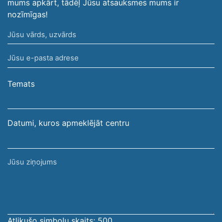
mums apkārt, tādēļ Jūsu atsauksmes mums ir
nozīmīgas!
Jūsu
vārds,
Jūsu
uzvārds
e-
pasta
Temats
adrese
Datumi, kuros apmeklējāt centru
Jūsu
ziņojums
Atlikušo simbolu skaits:
500