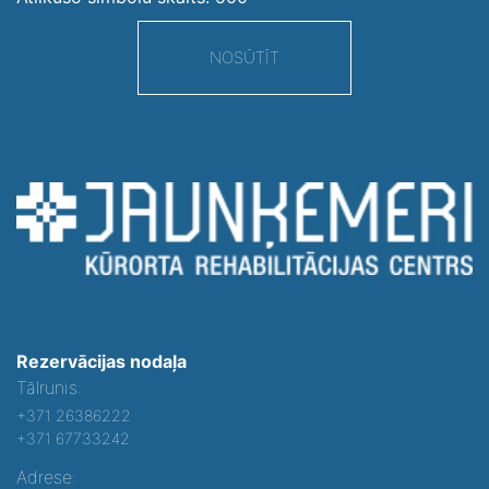
NOSŪTĪT
Rezervācijas nodaļa
Tālrunis:
+371 26386222
+371 67733242
Adrese: