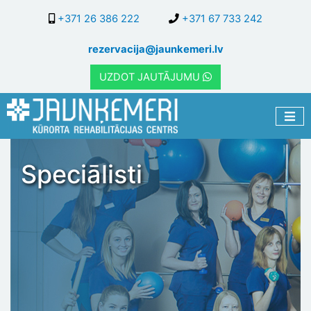
Pārlekt
+371 26 386 222
+371 67 733 242
uz
galveno
rezervacija@jaunkemeri.lv
saturu
UZDOT JAUTĀJUMU
Speciālisti