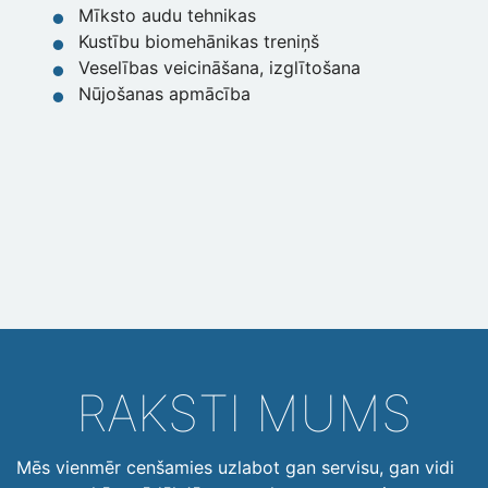
Mīksto audu tehnikas
Kustību biomehānikas treniņš
Veselības veicināšana, izglītošana
Nūjošanas apmācība
RAKSTI MUMS
Mēs vienmēr cenšamies uzlabot gan servisu, gan vidi