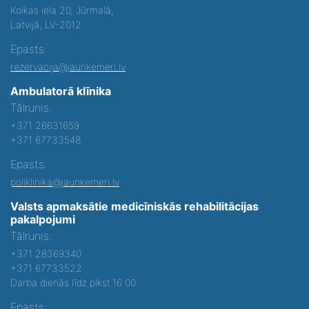
Kolkas iela 20, Jūrmalā,
Latvijā, LV-2012
Epasts:
rezervacija@jaunkemeri.lv
Ambulatorā klīnika
Tālrunis:
+371 26631659
+371 67733548
Epasts:
poliklinika@jaunkemeri.lv
Valsts apmaksātie medicīniskās rehabilitācijas
pakalpojumi
Tālrunis:
+371 28369340
+371 67733522
Darba dienās līdz plkst.16:00
Epasts: