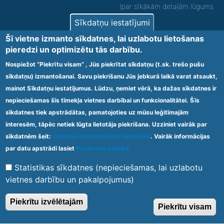
(par sīkākām detaļām lūgums
zvanīt).
Sīkdatņu iestatījumi
Nodrošinām vides piekļūstamību personām ar
Šī vietne izmanto sīkdatnes, lai uzlabotu lietošanas
funkcionāliem traucējumiem! SIA „Sanare-KRC
pieredzi un optimizētu tās darbību.
Jaunķemeri”, Kolkas ielā 20, Jūrmalā ir nodrošināta vides
piekļūstamība personām ar funkcionāliem traucējumiem,
Nospiežot “Piekrītu visam” , Jūs piekrītat sīkdatņu (t.sk. trešo pušu
tādejādi nodrošinot atbilstību Ministru kabineta
sīkdatņu) izmantošanai. Savu piekrišanu Jūs jebkurā laikā varat atsaukt,
2009.gada 20.janvāra noteikumos Nr.60 „Noteikumi par
mainot Sīkdatņu iestatījumus. Lūdzu, ņemiet vērā, ka dažas sīkdatnes ir
obligātajām prasībām ārstniecības iestādēm un to
struktūrvienībām” minētajām prasībām.
nepieciešamas šīs tīmekļa vietnes darbībai un funkcionalitātei. Šīs
sīkdatnes tiek apstrādātas, pamatojoties uz mūsu leģitīmajām
interesēm, tāpēc netiek lūgta lietotāja piekrišana. Uzziniet vairāk par
Ārstniecības iestādes kods 1300 – 64003
sīkdatnēm šeit:
sīkdatņu izmantošanas noteikumi
. Vairāk informācijas
Footer
par datu apstrādi lasiet
Privātuma politikā.
Vietnes karte
Noteikumi un privātuma politika
menu
Statistikas sīkdatnes (nepieciešamas, lai uzlabotu
vietnes darbību un pakalpojumus)
© 2020 Kūrorta Rehabilitācijas Centrs - Jaunķemeri. Visas tiesības
Piekrītu izvēlētajām
Piekrītu visam
aizsargātas.
Made by
Web Multishop Company
2020