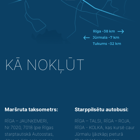
KĀ NOKĻŪT
Maršruta taksometrs:
Starppilsētu autobusi:
RĪGA – JAUNĶEMERI,
RĪGA – TALSI, RĪGA – ROJA,
Nr.7020, 7018 (pie Rīgas
RĪGA - KOLKA, kas kursē caur
starptautiskā Autoostas,
Jūrmalu (jāizkāpj pieturā