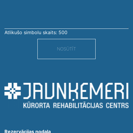
ziņojums
Atlikušo simbolu skaits:
500
NOSŪTĪT
Rezervācijas nodaļa