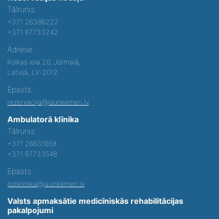
Tālrunis:
+371 26386222
+371 67733242
Adrese:
Kolkas iela 20, Jūrmalā,
Latvijā, LV-2012
Epasts:
rezervacija@jaunkemeri.lv
Ambulatorā klīnika
Tālrunis:
+371 26631659
+371 67733548
Epasts:
poliklinika@jaunkemeri.lv
Valsts apmaksātie medicīniskās rehabilitācijas
pakalpojumi