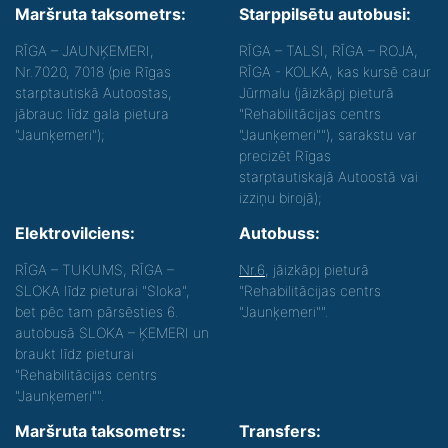
Maršruta taksometrs:
Starppilsētu autobusi:
RĪGA – JAUNĶEMERI,
RĪGA – TALSI, RĪGA – ROJA,
Nr.7020, 7018 (pie Rīgas
RĪGA - KOLKA, kas kursē caur
starptautiskā Autoostas,
Jūrmalu (jāizkāpj pieturā
jābrauc līdz gala pietura
"Rehabilitācijas centrs
"Jaunķemeri");
"Jaunķemeri""), sarakstu var
precizēt Rīgas
starptautiskajā Autoostā vai
izziņu birojā);
Elektrovilciens:
Autobuss:
RĪGA – TUKUMS, RĪGA –
Nr.6
, jāizkāpj pieturā
SLOKA līdz pieturai "Sloka",
"Rehabilitācijas centrs
bet pēc tam pārsēsties 6.
"Jaunķemeri"".
autobusā SLOKA – ĶEMERI un
braukt līdz pieturai
"Rehabilitācijas centrs
"Jaunķemeri"".
Maršruta taksometrs:
Transfers: