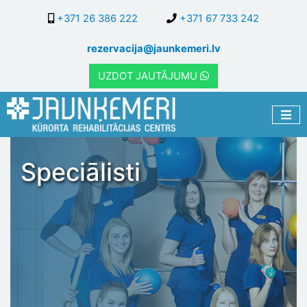
Pārlekt
+371 26 386 222
+371 67 733 242
uz
galveno
rezervacija@jaunkemeri.lv
saturu
UZDOT JAUTĀJUMU
Speciālisti