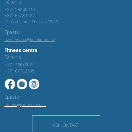
Tālrunis:
+371 28369340
+371 67733522
Darba dienās līdz plkst.16:00
Epasts:
uznemsana@jaunkemeri.lv
Fitnesa centrs
Tālrunis:
+371 26646022
+371 67733545
Epasts:
fitness@jaunkemeri.lv
VISI KONTAKTI