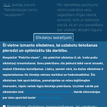
Nr.5
, jāizkāpj pieturā
Pēc iepriekšēja pasūtījuma
"Rehabilitācijas centrs
centrs nodrošina viesu
"Jaunķemeri""
sagaidīšanu Rīgas lidostā,
autoostā, ostā un dzelzceļa
stacijā, kā arī viņu pavadīšanu
(par sīkākām detaļām lūgums
zvanīt).
Sīkdatņu iestatījumi
Nodrošinām vides piekļūstamību personām ar
Šī vietne izmanto sīkdatnes, lai uzlabotu lietošanas
funkcionāliem traucējumiem! SIA „Sanare-KRC
pieredzi un optimizētu tās darbību.
Jaunķemeri”, Kolkas ielā 20, Jūrmalā ir nodrošināta vides
piekļūstamība personām ar funkcionāliem traucējumiem,
Nospiežot “Piekrītu visam” , Jūs piekrītat sīkdatņu (t.sk. trešo pušu
tādejādi nodrošinot atbilstību Ministru kabineta
sīkdatņu) izmantošanai. Savu piekrišanu Jūs jebkurā laikā varat atsaukt,
2009.gada 20.janvāra noteikumos Nr.60 „Noteikumi par
mainot Sīkdatņu iestatījumus. Lūdzu, ņemiet vērā, ka dažas sīkdatnes ir
obligātajām prasībām ārstniecības iestādēm un to
struktūrvienībām” minētajām prasībām.
nepieciešamas šīs tīmekļa vietnes darbībai un funkcionalitātei. Šīs
sīkdatnes tiek apstrādātas, pamatojoties uz mūsu leģitīmajām
interesēm, tāpēc netiek lūgta lietotāja piekrišana. Uzziniet vairāk par
Ārstniecības iestādes kods 1300 – 64003
sīkdatnēm šeit:
sīkdatņu izmantošanas noteikumi
. Vairāk informācijas
Footer
par datu apstrādi lasiet
Privātuma politikā.
Vietnes karte
Noteikumi un privātuma politika
menu
Statistikas sīkdatnes (nepieciešamas, lai uzlabotu