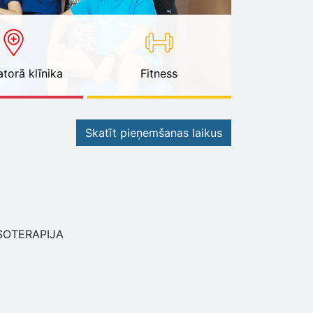
torā klīnika
Fitness
Skatīt pieņemšanas laikus
KSOTERAPIJA