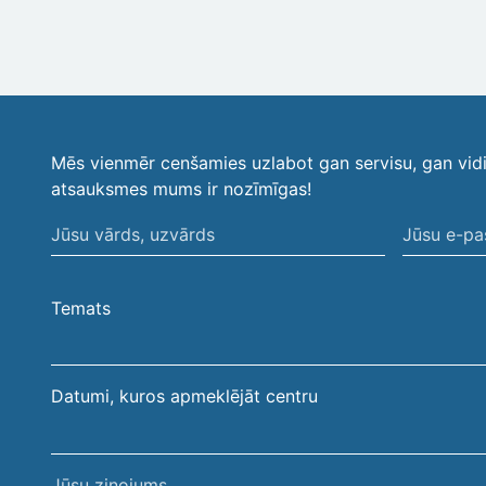
Mēs vienmēr cenšamies uzlabot gan servisu, gan vid
atsauksmes mums ir nozīmīgas!
Jūsu
Jūsu
vārds,
e-
uzvārds
pasta
Temats
adrese
Datumi, kuros apmeklējāt centru
Jūsu