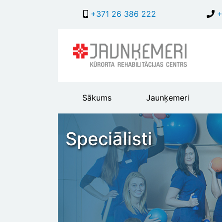
+371 26 386 222
+
Main
Sākums
Jaunķemeri
header
menu
Speciālisti