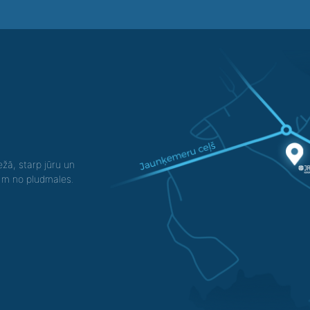
žā, starp jūru un
0 m no pludmales.