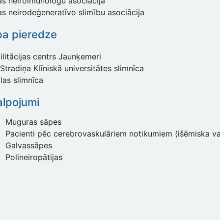
as neiroimunologu asociācija
as neirodeģeneratīvo slimību asociācija
ba pieredze
litācijas centrs Jaunķemeri
Stradiņa Klīniskā universitātes slimnīca
las slimnīca
lpojumi
Muguras sāpes
Pacienti pēc cerebrovaskulāriem notikumiem (išēmiska vai
Galvassāpes
Polineiropātijas