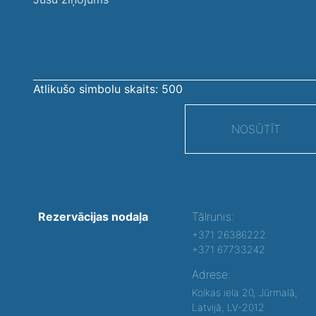
ziņojums
Atlikušo simbolu skaits:
500
NOSŪTĪT
Rezervācijas nodaļa
Tālrunis:
+371 26386222
+371 67733242
Adrese:
Kolkas iela 20, Jūrmalā,
Latvijā, LV-2012