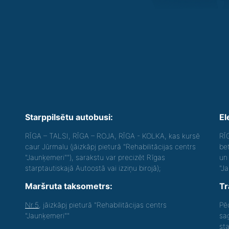
Starppilsētu autobusi:
El
RĪGA – TALSI, RĪGA – ROJA, RĪGA - KOLKA, kas kursē
RĪ
caur Jūrmalu (jāizkāpj pieturā "Rehabilitācijas centrs
be
"Jaunķemeri""), sarakstu var precizēt Rīgas
un 
starptautiskajā Autoostā vai izziņu birojā);
"J
Maršruta taksometrs:
Tr
Nr.5
, jāizkāpj pieturā "Rehabilitācijas centrs
Pē
"Jaunķemeri""
sa
st