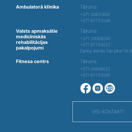
Ambulatorā klīnika
Tālrunis:
+371 26631659
+371 67733548
Valsts apmaksātie
Tālrunis:
medicīniskās
+371 28369340
rehabilitācijas
+371 67733522
pakalpojumi
Darba dienās līdz plkst.16:
Fitnesa centrs
Tālrunis:
+371 26646022
+371 67733545
VISI KONTAKTI