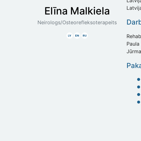
Latvij
Elīna
Malkiela
Latvij
Dar
Neirologs/Osteorefleksoterapeits
Latviski
Angliski
Krieviski
Rehabi
Paula 
Jūrma
Paka