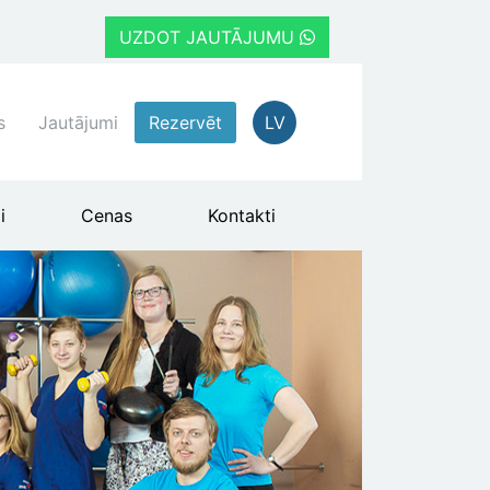
UZDOT JAUTĀJUMU
s
Jautājumi
Rezervēt
LV
i
Cenas
Kontakti