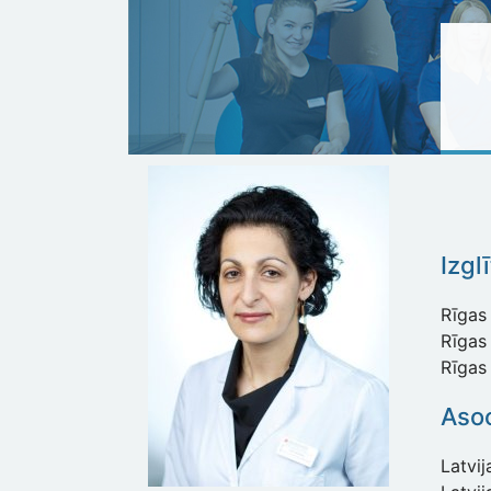
Izgl
Rīgas 
Rīgas
Rīgas
Asoc
Latvij