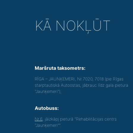
KĀ NOKĻŪT
Maršruta taksometrs:
RĪGA – JAUNĶEMERI, Nr.7020, 7018 (pie Rīgas
starptautiskā Autoostas, jābrauc līdz gala pietura
"Jaunķemeri");
Autobuss:
Nr.6
, jāizkāpj pieturā "Rehabilitācijas centrs
"Jaunķemeri"".