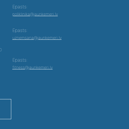
Epasts:
poliklinika@jaunkemeri.lv
Epasts:
uznemsana@jaunkemeri.lv
00
Epasts:
fitness@jaunkemeri.lv