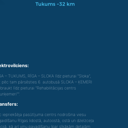
ektrovilciens:
GA – TUKUMS, RĪGA – SLOKA līdz pieturai "Sloka",
t pēc tam pārsēsties 6. autobusā SLOKA – ĶEMERI
braukt līdz pieturai "Rehabilitācijas centrs
aunķemeri"".
ansfers:
c iepriekšēja pasūtījuma centrs nodrošina viesu
gaidīšanu Rīgas lidostā, autoostā, ostā un dzelzceļa
acijā, kā arī viņu pavadīšanu (par sīkākām detaļām