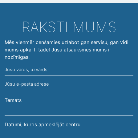
RAKSTI MUMS
Mēs vienmēr cenšamies uzlabot gan servisu, gan vidi
mums apkārt, tādēļ Jūsu atsauksmes mums ir
nozīmīgas!
Jūsu
vārds,
Jūsu
uzvārds
e-
pasta
Temats
adrese
Datumi, kuros apmeklējāt centru