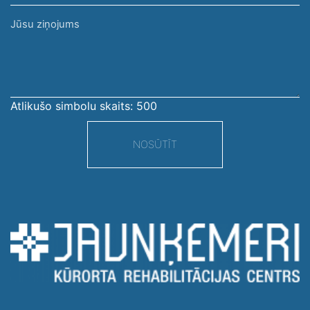
Jūsu
ziņojums
Atlikušo simbolu skaits:
500
NOSŪTĪT