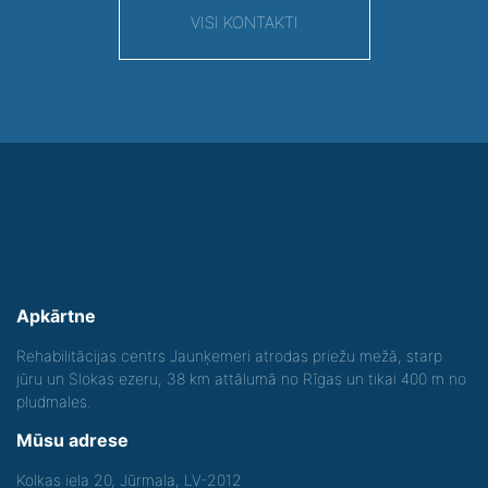
VISI KONTAKTI
Apkārtne
Rehabilitācijas centrs Jaunķemeri atrodas priežu mežā, starp
jūru un Slokas ezeru, 38 km attālumā no Rīgas un tikai 400 m no
pludmales.
Mūsu adrese
Kolkas iela 20, Jūrmala, LV-2012