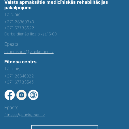
Valsts apmaksātie medicīniskās rehabilitācijas
pakalpojumi
Tālrunis:
+371 28369340
+371 67733522
Darba dienās līdz plkst.16:00
Epasts:
uznemsana@jaunkemeri.lv
Fitnesa centrs
Tālrunis:
+371 26646022
+371 67733545
Epasts:
fitness@jaunkemeri.lv