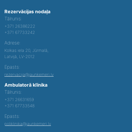
Rezervācijas nodaļa
Tālrunis:
+371 26386222
+371 67733242
Adrese:
Kolkas iela 20, Jūrmalā,
Latvijā, LV-2012
Epasts:
rezervacija@jaunkemeri.lv
Ambulatorā klīnika
Tālrunis:
+371 26631659
+371 67733548
Epasts:
poliklinika@jaunkemeri.lv