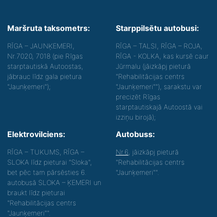
Maršruta taksometrs:
Starppilsētu autobusi:
RĪGA – JAUNĶEMERI,
RĪGA – TALSI, RĪGA – ROJA,
Nr.7020, 7018 (pie Rīgas
RĪGA - KOLKA, kas kursē caur
starptautiskā Autoostas,
Jūrmalu (jāizkāpj pieturā
jābrauc līdz gala pietura
"Rehabilitācijas centrs
"Jaunķemeri");
"Jaunķemeri""), sarakstu var
precizēt Rīgas
starptautiskajā Autoostā vai
izziņu birojā);
Elektrovilciens:
Autobuss:
RĪGA – TUKUMS, RĪGA –
Nr.6
, jāizkāpj pieturā
SLOKA līdz pieturai "Sloka",
"Rehabilitācijas centrs
bet pēc tam pārsēsties 6.
"Jaunķemeri"".
autobusā SLOKA – ĶEMERI un
braukt līdz pieturai
"Rehabilitācijas centrs
"Jaunķemeri"".