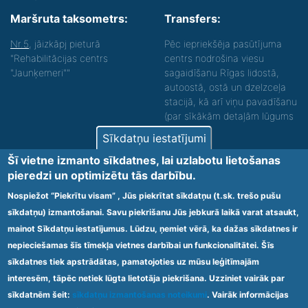
Maršruta taksometrs:
Transfers:
Nr.5
, jāizkāpj pieturā
Pēc iepriekšēja pasūtījuma
"Rehabilitācijas centrs
centrs nodrošina viesu
"Jaunķemeri""
sagaidīšanu Rīgas lidostā,
autoostā, ostā un dzelzceļa
stacijā, kā arī viņu pavadīšanu
(par sīkākām detaļām lūgums
zvanīt).
Sīkdatņu iestatījumi
Nodrošinām vides piekļūstamību personām ar
Šī vietne izmanto sīkdatnes, lai uzlabotu lietošanas
funkcionāliem traucējumiem! SIA „Sanare-KRC
pieredzi un optimizētu tās darbību.
Jaunķemeri”, Kolkas ielā 20, Jūrmalā ir nodrošināta vides
piekļūstamība personām ar funkcionāliem traucējumiem,
Nospiežot “Piekrītu visam” , Jūs piekrītat sīkdatņu (t.sk. trešo pušu
tādejādi nodrošinot atbilstību Ministru kabineta
sīkdatņu) izmantošanai. Savu piekrišanu Jūs jebkurā laikā varat atsaukt,
2009.gada 20.janvāra noteikumos Nr.60 „Noteikumi par
mainot Sīkdatņu iestatījumus. Lūdzu, ņemiet vērā, ka dažas sīkdatnes ir
obligātajām prasībām ārstniecības iestādēm un to
struktūrvienībām” minētajām prasībām.
nepieciešamas šīs tīmekļa vietnes darbībai un funkcionalitātei. Šīs
sīkdatnes tiek apstrādātas, pamatojoties uz mūsu leģitīmajām
interesēm, tāpēc netiek lūgta lietotāja piekrišana. Uzziniet vairāk par
Ārstniecības iestādes kods 1300 – 64003
sīkdatnēm šeit:
sīkdatņu izmantošanas noteikumi
. Vairāk informācijas