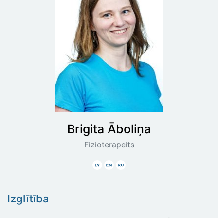
Brigita
Āboliņa
Fizioterapeits
Latviski
Angliski
Krieviski
Izglītība