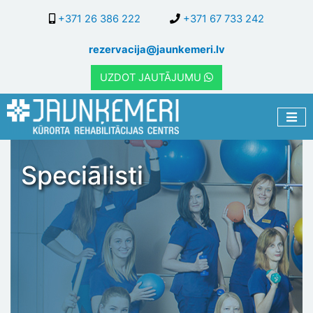
Pārlekt
+371 26 386 222
+371 67 733 242
uz
galveno
rezervacija@jaunkemeri.lv
saturu
UZDOT JAUTĀJUMU
Speciālisti