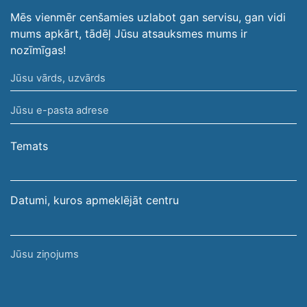
Mēs vienmēr cenšamies uzlabot gan servisu, gan vidi
mums apkārt, tādēļ Jūsu atsauksmes mums ir
nozīmīgas!
Jūsu
vārds,
Jūsu
uzvārds
e-
pasta
Temats
adrese
Datumi, kuros apmeklējāt centru
Jūsu
ziņojums