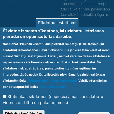
autoostā, ostā un dzelzceļa
stacijā, kā arī viņu pavadīšanu
(par sīkākām detaļām lūgums
zvanīt).
Sīkdatņu iestatījumi
Nodrošinām vides piekļūstamību personām ar
Šī vietne izmanto sīkdatnes, lai uzlabotu lietošanas
funkcionāliem traucējumiem! SIA „Sanare-KRC
pieredzi un optimizētu tās darbību.
Jaunķemeri”, Kolkas ielā 20, Jūrmalā ir nodrošināta vides
piekļūstamība personām ar funkcionāliem traucējumiem,
Nospiežot “Piekrītu visam” , Jūs piekrītat sīkdatņu (t.sk. trešo pušu
tādejādi nodrošinot atbilstību Ministru kabineta
sīkdatņu) izmantošanai. Savu piekrišanu Jūs jebkurā laikā varat atsaukt,
2009.gada 20.janvāra noteikumos Nr.60 „Noteikumi par
mainot Sīkdatņu iestatījumus. Lūdzu, ņemiet vērā, ka dažas sīkdatnes ir
obligātajām prasībām ārstniecības iestādēm un to
struktūrvienībām” minētajām prasībām.
nepieciešamas šīs tīmekļa vietnes darbībai un funkcionalitātei. Šīs
sīkdatnes tiek apstrādātas, pamatojoties uz mūsu leģitīmajām
interesēm, tāpēc netiek lūgta lietotāja piekrišana. Uzziniet vairāk par
Ārstniecības iestādes kods 1300 – 64003
sīkdatnēm šeit:
sīkdatņu izmantošanas noteikumi
. Vairāk informācijas
Footer
par datu apstrādi lasiet
Privātuma politikā.
Vietnes karte
Noteikumi un privātuma politika
menu
Statistikas sīkdatnes (nepieciešamas, lai uzlabotu
vietnes darbību un pakalpojumus)
© 2020 Kūrorta Rehabilitācijas Centrs - Jaunķemeri. Visas tiesības
Piekrītu izvēlētajām