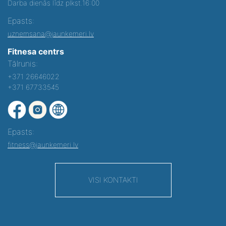
Darba dienās līdz plkst.16:00
Epasts:
uznemsana@jaunkemeri.lv
Fitnesa centrs
Tālrunis:
+371 26646022
+371 67733545
Epasts:
fitness@jaunkemeri.lv
VISI KONTAKTI