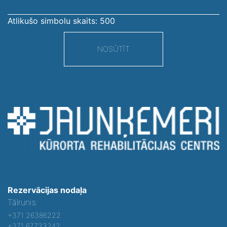
Atlikušo simbolu skaits:
500
NOSŪTĪT
Rezervācijas nodaļa
Tālrunis:
+371 26386222
+371 67733242