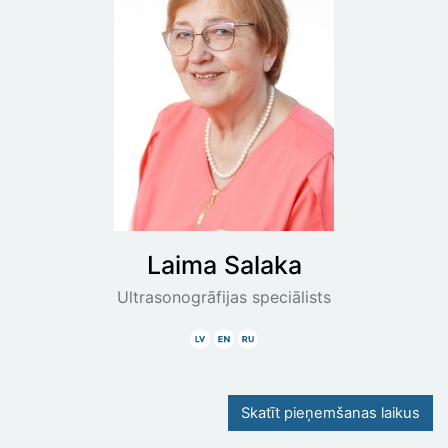
Laima
Salaka
Ultrasonogrāfijas speciālists
Latviski
Angliski
Krieviski
Skatīt pieņemšanas laikus