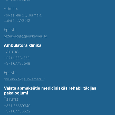
Adrese:
Kolkas iela 20, Jūrmalā,
Latvijā, LV-2012
Epasts:
rezervacija@jaunkemeri.lv
Ambulatorā klīnika
Tālrunis:
+371 26631659
+371 67733548
Epasts:
poliklinika@jaunkemeri.lv
Valsts apmaksātie medicīniskās rehabilitācijas
pakalpojumi
Tālrunis:
+371 28369340
+371 67733522