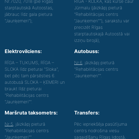
Nr.7020, 7018 (pie Rīgas
RĪGA - KOLKA, kas kursē caur
starptautiskā Autoostas,
Jūrmalu (jāizkāpj pieturā
jābrauc līdz gala pietura
"Rehabilitācijas centrs
"Jaunķemeri");
"Jaunķemeri""), sarakstu var
precizēt Rīgas
starptautiskajā Autoostā vai
izziņu birojā);
Elektrovilciens:
Autobuss:
RĪGA – TUKUMS, RĪGA –
Nr.6
, jāizkāpj pieturā
SLOKA līdz pieturai "Sloka",
"Rehabilitācijas centrs
bet pēc tam pārsēsties 6.
"Jaunķemeri"".
autobusā SLOKA – ĶEMERI un
braukt līdz pieturai
"Rehabilitācijas centrs
"Jaunķemeri"".
Maršruta taksometrs:
Transfers:
Nr.5
, jāizkāpj pieturā
Pēc iepriekšēja pasūtījuma
"Rehabilitācijas centrs
centrs nodrošina viesu
"Jaunķemeri""
sagaidīšanu Rīgas lidostā,