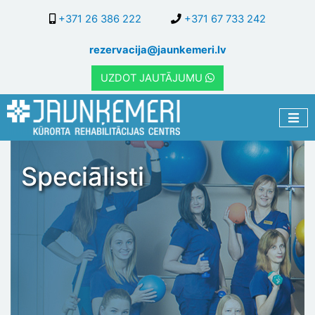
Pārlekt
+371 26 386 222
+371 67 733 242
uz
galveno
rezervacija@jaunkemeri.lv
saturu
UZDOT JAUTĀJUMU
Speciālisti