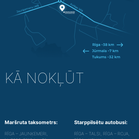
KĀ NOKĻŪT
Maršruta taksometrs:
Starppilsētu autobusi:
RĪGA – JAUNĶEMERI,
RĪGA – TALSI, RĪGA – ROJA,