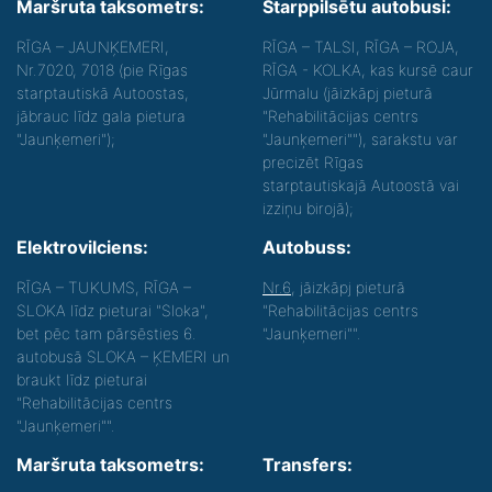
Maršruta taksometrs:
Starppilsētu autobusi:
RĪGA – JAUNĶEMERI,
RĪGA – TALSI, RĪGA – ROJA,
Nr.7020, 7018 (pie Rīgas
RĪGA - KOLKA, kas kursē caur
starptautiskā Autoostas,
Jūrmalu (jāizkāpj pieturā
jābrauc līdz gala pietura
"Rehabilitācijas centrs
"Jaunķemeri");
"Jaunķemeri""), sarakstu var
precizēt Rīgas
starptautiskajā Autoostā vai
izziņu birojā);
Elektrovilciens:
Autobuss:
RĪGA – TUKUMS, RĪGA –
Nr.6
, jāizkāpj pieturā
SLOKA līdz pieturai "Sloka",
"Rehabilitācijas centrs
bet pēc tam pārsēsties 6.
"Jaunķemeri"".
autobusā SLOKA – ĶEMERI un
braukt līdz pieturai
"Rehabilitācijas centrs
"Jaunķemeri"".
Maršruta taksometrs:
Transfers: