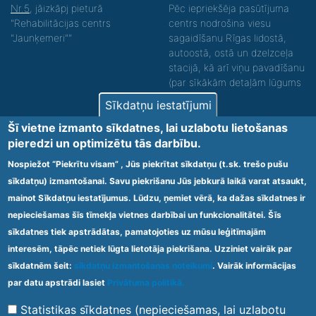
Nr.5
, jāizkāpj pieturā
Pēc iepriekšēja pasūtījuma
"Rehabilitācijas centrs
centrs nodrošina viesu
"Jaunķemeri""
sagaidīšanu Rīgas lidostā,
autoostā, ostā un dzelzceļa
stacijā, kā arī viņu pavadīšanu
(par sīkākām detaļām lūgums
zvanīt).
Sīkdatņu iestatījumi
Nodrošinām vides piekļūstamību personām ar
Šī vietne izmanto sīkdatnes, lai uzlabotu lietošanas
funkcionāliem traucējumiem! SIA „Sanare-KRC
pieredzi un optimizētu tās darbību.
Jaunķemeri”, Kolkas ielā 20, Jūrmalā ir nodrošināta vides
piekļūstamība personām ar funkcionāliem traucējumiem,
Nospiežot “Piekrītu visam” , Jūs piekrītat sīkdatņu (t.sk. trešo pušu
tādejādi nodrošinot atbilstību Ministru kabineta
sīkdatņu) izmantošanai. Savu piekrišanu Jūs jebkurā laikā varat atsaukt,
2009.gada 20.janvāra noteikumos Nr.60 „Noteikumi par
mainot Sīkdatņu iestatījumus. Lūdzu, ņemiet vērā, ka dažas sīkdatnes ir
obligātajām prasībām ārstniecības iestādēm un to
struktūrvienībām” minētajām prasībām.
nepieciešamas šīs tīmekļa vietnes darbībai un funkcionalitātei. Šīs
sīkdatnes tiek apstrādātas, pamatojoties uz mūsu leģitīmajām
interesēm, tāpēc netiek lūgta lietotāja piekrišana. Uzziniet vairāk par
Ārstniecības iestādes kods 1300 – 64003
sīkdatnēm šeit:
sīkdatņu izmantošanas noteikumi
. Vairāk informācijas
Footer
par datu apstrādi lasiet
Privātuma politikā.
Vietnes karte
Noteikumi un privātuma politika
menu
Statistikas sīkdatnes (nepieciešamas, lai uzlabotu