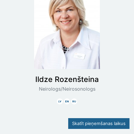
Ildze
Rozenšteina
Neirologs/Neirosonologs
Latviski
Angliski
Krieviski
Skatīt pieņemšanas laikus