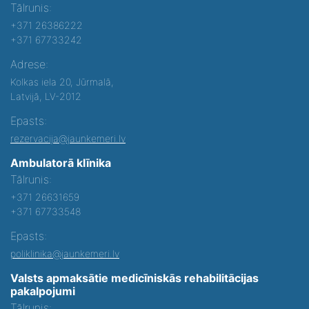
Tālrunis:
+371 26386222
+371 67733242
Adrese:
Kolkas iela 20, Jūrmalā,
Latvijā, LV-2012
Epasts:
rezervacija@jaunkemeri.lv
Ambulatorā klīnika
Tālrunis:
+371 26631659
+371 67733548
Epasts:
poliklinika@jaunkemeri.lv
Valsts apmaksātie medicīniskās rehabilitācijas
pakalpojumi
Tālrunis: