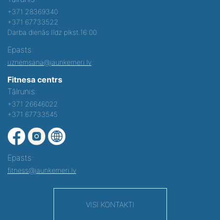
+371 28369340
+371 67733522
Darba dienās līdz plkst.16:00
Epasts:
uznemsana@jaunkemeri.lv
Fitnesa centrs
Tālrunis:
+371 26646022
+371 67733545
Epasts:
fitness@jaunkemeri.lv
VISI KONTAKTI