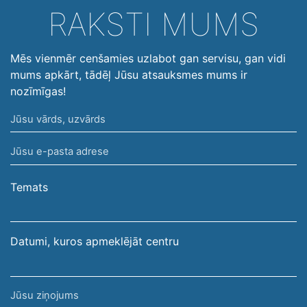
RAKSTI MUMS
Mēs vienmēr cenšamies uzlabot gan servisu, gan vidi
mums apkārt, tādēļ Jūsu atsauksmes mums ir
nozīmīgas!
Jūsu
vārds,
Jūsu
uzvārds
e-
pasta
Temats
adrese
Datumi, kuros apmeklējāt centru
Jūsu