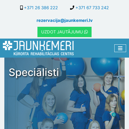
Pārlekt
+371 26 386 222
+371 67 733 242
uz
galveno
rezervacija@jaunkemeri.lv
saturu
UZDOT JAUTĀJUMU
Speciālisti