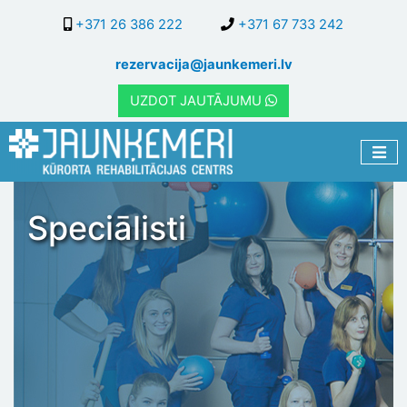
Pārlekt
+371 26 386 222
+371 67 733 242
uz
galveno
rezervacija@jaunkemeri.lv
saturu
UZDOT JAUTĀJUMU
Speciālisti