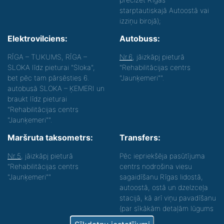
starptautiskajā Autoostā vai
izziņu birojā);
Elektrovilciens:
Autobuss:
RĪGA – TUKUMS, RĪGA –
Nr.6
, jāizkāpj pieturā
SLOKA līdz pieturai "Sloka",
"Rehabilitācijas centrs
bet pēc tam pārsēsties 6.
"Jaunķemeri"".
autobusā SLOKA – ĶEMERI un
braukt līdz pieturai
"Rehabilitācijas centrs
"Jaunķemeri"".
Maršruta taksometrs:
Transfers:
Nr.5
, jāizkāpj pieturā
Pēc iepriekšēja pasūtījuma
"Rehabilitācijas centrs
centrs nodrošina viesu
"Jaunķemeri""
sagaidīšanu Rīgas lidostā,
autoostā, ostā un dzelzceļa
stacijā, kā arī viņu pavadīšanu
(par sīkākām detaļām lūgums
zvanīt).