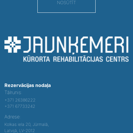
NOSŪTĪT
Rezervācijas nodaļa
Tālrunis:
+371 26386222
+371 67733242
Adrese:
Kolkas iela 20, Jūrmalā,
Latvijā, LV-2012