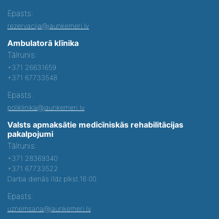
Epasts:
rezervacija@jaunkemeri.lv
Ambulatorā klīnika
Tālrunis:
+371 26631659
+371 67733548
Epasts:
poliklinika@jaunkemeri.lv
Valsts apmaksātie medicīniskās rehabilitācijas
pakalpojumi
Tālrunis:
+371 28369340
+371 67733522
Darba dienās līdz plkst.16:00
Epasts:
uznemsana@jaunkemeri.lv