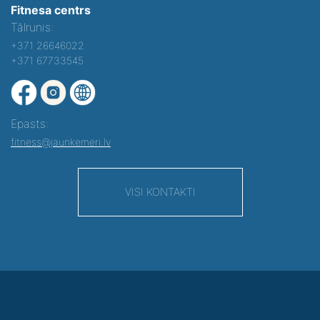
Fitnesa centrs
Tālrunis:
+371 26646022
+371 67733545
Epasts:
fitness@jaunkemeri.lv
VISI KONTAKTI