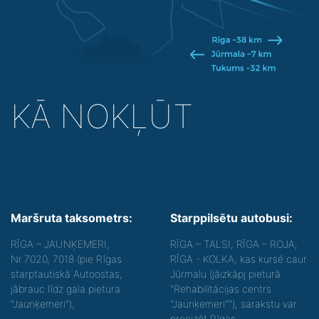
KĀ NOKĻŪT
Maršruta taksometrs:
Starppilsētu autobusi:
RĪGA – JAUNĶEMERI,
RĪGA – TALSI, RĪGA – ROJA,
Nr.7020, 7018 (pie Rīgas
RĪGA - KOLKA, kas kursē caur
starptautiskā Autoostas,
Jūrmalu (jāizkāpj pieturā
jābrauc līdz gala pietura
"Rehabilitācijas centrs
"Jaunķemeri");
"Jaunķemeri""), sarakstu var
precizēt Rīgas