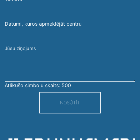
adrese
Datumi, kuros apmeklējāt centru
Jūsu
ziņojums
Atlikušo simbolu skaits:
500
NOSŪTĪT