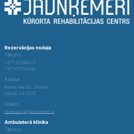
Rezervācijas nodaļa
Tālrunis:
+371 26386222
+371 67733242
Adrese:
Kolkas iela 20, Jūrmalā,
Latvijā, LV-2012
Epasts:
rezervacija@jaunkemeri.lv
Ambulatorā klīnika
Tālrunis: