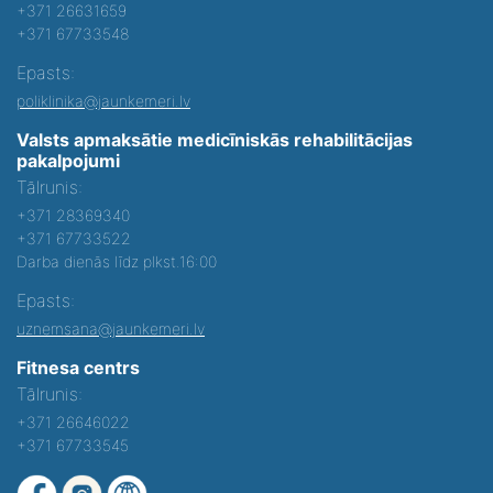
+371 26631659
+371 67733548
Epasts:
poliklinika@jaunkemeri.lv
Valsts apmaksātie medicīniskās rehabilitācijas
pakalpojumi
Tālrunis:
+371 28369340
+371 67733522
Darba dienās līdz plkst.16:00
Epasts:
uznemsana@jaunkemeri.lv
Fitnesa centrs
Tālrunis:
+371 26646022
+371 67733545