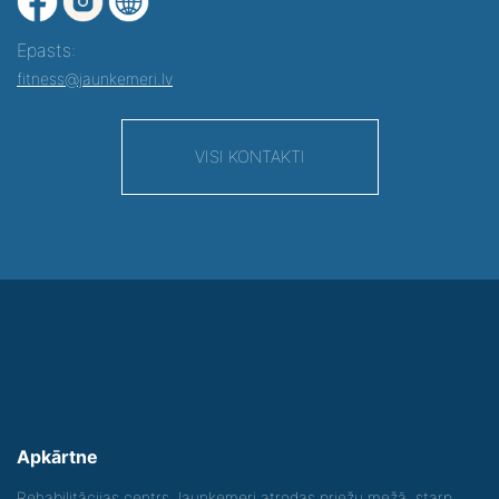
Epasts:
fitness@jaunkemeri.lv
VISI KONTAKTI
Apkārtne
Rehabilitācijas centrs Jaunķemeri atrodas priežu mežā, starp