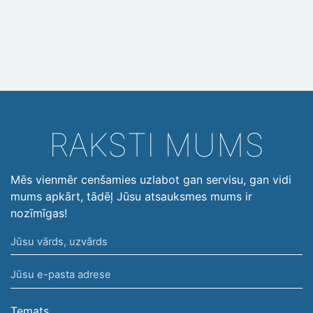
RAKSTI MUMS
Mēs vienmēr cenšamies uzlabot gan servisu, gan vidi
mums apkārt, tādēļ Jūsu atsauksmes mums ir
nozīmīgas!
Jūsu
vārds,
Jūsu
uzvārds
e-
pasta
Temats