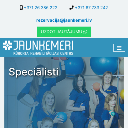
Pārlekt
+371 26 386 222
+371 67 733 242
uz
galveno
rezervacija@jaunkemeri.lv
saturu
UZDOT JAUTĀJUMU
Speciālisti