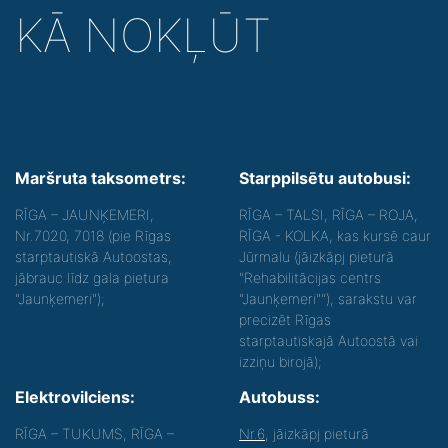
KĀ NOKĻŪT
Maršruta taksometrs:
Starppilsētu autobusi:
RĪGA – JAUNĶEMERI,
RĪGA – TALSI, RĪGA – ROJA,
Nr.7020, 7018 (pie Rīgas
RĪGA - KOLKA, kas kursē caur
starptautiskā Autoostas,
Jūrmalu (jāizkāpj pieturā
jābrauc līdz gala pietura
"Rehabilitācijas centrs
"Jaunķemeri");
"Jaunķemeri""), sarakstu var
precizēt Rīgas
starptautiskajā Autoostā vai
izziņu birojā);
Elektrovilciens:
Autobuss:
RĪGA – TUKUMS, RĪGA –
Nr.6
, jāizkāpj pieturā