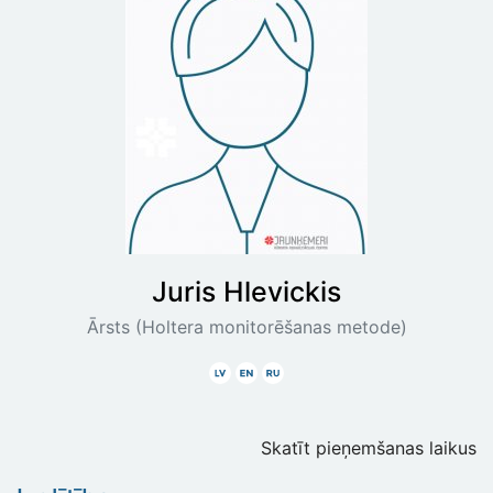
Juris
Hlevickis
Ārsts (Holtera monitorēšanas metode)
Latviski
Angliski
Krieviski
Skatīt pieņemšanas laikus