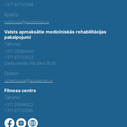
+371 67733548
Epasts:
poliklinika@jaunkemeri.lv
Valsts apmaksātie medicīniskās rehabilitācijas
pakalpojumi
Tālrunis:
+371 28369340
+371 67733522
Darba dienās līdz plkst.16:00
Epasts:
uznemsana@jaunkemeri.lv
Fitnesa centrs
Tālrunis:
+371 26646022
+371 67733545