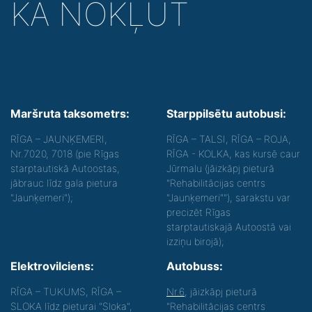
KĀ NOKĻŪT
Maršruta taksometrs:
Starppilsētu autobusi:
RĪGA – JAUNĶEMERI,
RĪGA – TALSI, RĪGA – ROJA,
Nr.7020, 7018 (pie Rīgas
RĪGA - KOLKA, kas kursē caur
starptautiskā Autoostas,
Jūrmalu (jāizkāpj pieturā
jābrauc līdz gala pietura
"Rehabilitācijas centrs
"Jaunķemeri");
"Jaunķemeri""), sarakstu var
precizēt Rīgas
starptautiskajā Autoostā vai
izziņu birojā);
Elektrovilciens:
Autobuss:
RĪGA – TUKUMS, RĪGA –
Nr.6
, jāizkāpj pieturā
SLOKA līdz pieturai "Sloka",
"Rehabilitācijas centrs