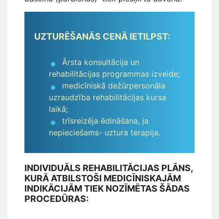
UZTURĒŠANĀS CENĀ IETILPST:
Ārsta konsultācija un
rehabilitācijas programmas izveide;
medicīniskā dežūrpersonāla
uzraudzība rehabilitācijas kursa
laikā;
trīsreizēja ēdināšana, ja
nepieciešams- uztura terapija.
INDIVIDUĀLS REHABILITĀCIJAS PLĀNS,
KURĀ ATBILSTOŠI MEDICĪNISKAJĀM
INDIKĀCIJĀM TIEK NOZĪMĒTAS ŠĀDAS
PROCEDŪRAS: