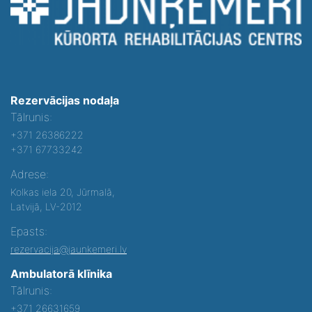
Rezervācijas nodaļa
Tālrunis:
+371 26386222
+371 67733242
Adrese:
Kolkas iela 20, Jūrmalā,
Latvijā, LV-2012
Epasts:
rezervacija@jaunkemeri.lv
Ambulatorā klīnika
Tālrunis:
+371 26631659