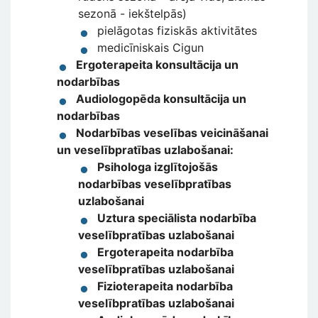
sezonā - iekštelpās)
pielāgotas fiziskās aktivitātes
medicīniskais Cigun
Ergoterapeita konsultācija un
nodarbības
Audiologopēda konsultācija un
nodarbības
Nodarbības veselības veicināšanai
un veselībpratības uzlabošanai:
Psihologa izglītojošās
nodarbības veselībpratības
uzlabošanai
Uztura speciālista nodarbība
veselībpratības uzlabošanai
Ergoterapeita nodarbība
veselībpratības uzlabošanai
Fizioterapeita nodarbība
veselībpratības uzlabošanai