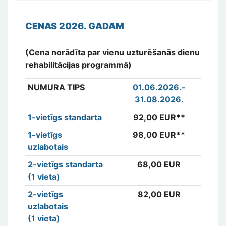
CENAS 2026. GADAM
(Cena norādīta par vienu uzturēšanās dienu
rehabilitācijas programmā)
NUMURA TIPS
01.06.2026.
-
01
31.08.2026.
31
1-vietīgs standarta
92,00 EUR**
92
1-vietīgs
98,00 EUR**
98
uzlabotais
2-vietīgs standarta
68,00 EUR
6
(1 vieta)
2-vietīgs
82,00 EUR
7
uzlabotais
(1 vieta)