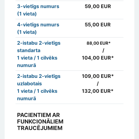
3-vietīgs numurs
59,00 EUR
5
(1 vieta)
4-vietīgs numurs
55,00 EUR
5
(1 vieta)
2-istabu 2-vietīgs
8
88,00 EUR*
standarta
/
1 vieta / 1 cilvēks
104,00 EUR*
10
numurā
2-istabu 2-vietīgs
109,00 EUR*
10
uzlabotais
/
1 vieta / 1 cilvēks
132,00 EUR*
13
numurā
PACIENTIEM AR
FUNKCIONĀLIEM
TRAUCĒJUMIEM