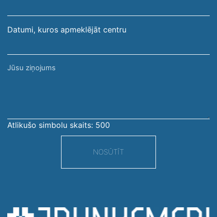
adrese
Datumi, kuros apmeklējāt centru
Jūsu
ziņojums
Atlikušo simbolu skaits:
500
NOSŪTĪT