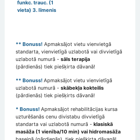
funkc. trauc. (1
vieta) 3. līmenis
** Bonuss!
Apmaksājot vietu vienvietgā
standarta, vienvietīgā uzlabotā vai divvietīgā
uzlabotā numurā -
sāls terapija
(pārdienās) tiek piešķirta dāvanā!
** Bonuss!
Apmaksājot vietu vienvietīgā
uzlabotā numurā -
skābekļa kokteilis
(pārdienās) tiek piešķirts dāvanā!
* Bonuss!
Apmaksājot rehabilitācijas kursa
uzturēšanās cenu divistabu divvietīgā
standarta vai uzlabotā numurā -
klasiskā
masāža (1 vienība/10 min) vai hidromasāža
baseinā (pārdienās) tiek piešķirta dāvanā!