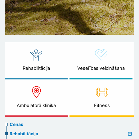
Rehabilitācija
Veselības veicināšana
Ambulatorā klīnika
Fitness
Prices
Cenas
menu
Rehabilitācija