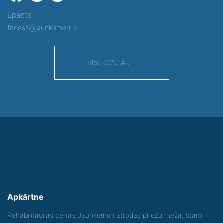
Epasts:
fitness@jaunkemeri.lv
VISI KONTAKTI
Apkārtne
Rehabilitācijas centrs Jaunķemeri atrodas priežu mežā, starp