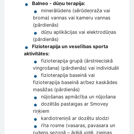
Balneo - dūņu terapija:
minerālūdens (sērūdeņraža vai
broma) vannas vai kameru vannas
(pārdienās)
dūņu aplikācijas vai elektrodūņas
(pārdienās)
Fizioterapija un veselības sporta
aktivitātes:
fizioterapija grupā (ārstnieciskā
vingrošana) (pārdienās) vai individuāli
fizioterapija baseinā vai
fizioterapija baseinā ar/bez kaskādes
masāžas (pārdienās)
nūjošanas apmācība un nūjošana
dozētās pastaigas ar Smovey
riņķiem
kardiotreniņš ar dozētu slodzi
rīta rosme (vasaras, pavasara un
rudens sezonā – ārējā vidē, ziemas