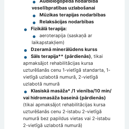
Audiologopēda nodarbība
veselībpratības uzlabošanai
Mūzikas terapijas nodarbības
Relaksācijas nodarbības
Fizikālā terapija:
aeroterapija (saskaņā ar
laikapstakļiem)
Dzeramā minerālūdens kurss
Sāls terapija** (pārdienās)
, tikai
apmaksājot rehabilitācijas kursa
uzturēšanās cenu 1-vietīgā standarta, 1-
vietīgā uzlabotā numurā, 2-vietīgā
uzlabotā numurā
Klasiskā masāža* /1 vienība/10 min/
vai hidromasāža baseinā (pārdienās)
(tikai apmaksājot rehabilitācijas kursa
uzturēšanās cenu 2-istabu 2-vietīgā
numurā bez papildus vietas vai 2-istabu
2-vietīgā uzlabotā numurā)