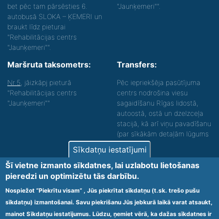
bet pēc tam pārsēsties 6.
"Jaunķemeri"".
autobusā SLOKA – ĶEMERI un
braukt līdz pieturai
"Rehabilitācijas centrs
"Jaunķemeri"".
Maršruta taksometrs:
Transfers:
Nr.5
, jāizkāpj pieturā
Pēc iepriekšēja pasūtījuma
"Rehabilitācijas centrs
centrs nodrošina viesu
"Jaunķemeri""
sagaidīšanu Rīgas lidostā,
autoostā, ostā un dzelzceļa
stacijā, kā arī viņu pavadīšanu
(par sīkākām detaļām lūgums
zvanīt).
Sīkdatņu iestatījumi
Nodrošinām vides piekļūstamību personām ar
Šī vietne izmanto sīkdatnes, lai uzlabotu lietošanas
funkcionāliem traucējumiem! SIA „Sanare-KRC
pieredzi un optimizētu tās darbību.
Jaunķemeri”, Kolkas ielā 20, Jūrmalā ir nodrošināta vides
piekļūstamība personām ar funkcionāliem traucējumiem,
Nospiežot “Piekrītu visam” , Jūs piekrītat sīkdatņu (t.sk. trešo pušu
tādejādi nodrošinot atbilstību Ministru kabineta
sīkdatņu) izmantošanai. Savu piekrišanu Jūs jebkurā laikā varat atsaukt,
2009.gada 20.janvāra noteikumos Nr.60 „Noteikumi par
mainot Sīkdatņu iestatījumus. Lūdzu, ņemiet vērā, ka dažas sīkdatnes ir
obligātajām prasībām ārstniecības iestādēm un to