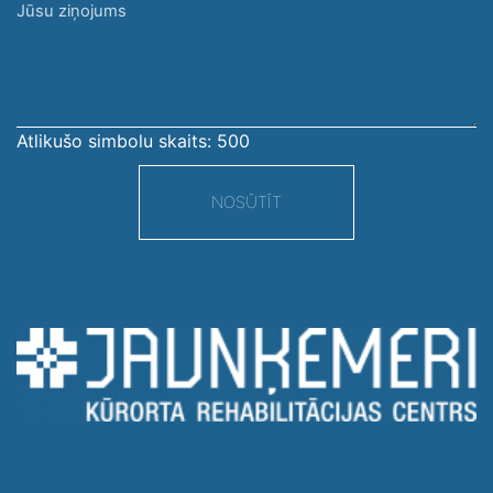
Jūsu
ziņojums
Atlikušo simbolu skaits:
500
NOSŪTĪT