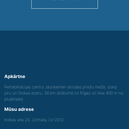
Apkārtne
Rehabilitācijas centrs Jaunķemeri atrodas priežu mežā, starp
jūru un Slokas ezeru, 38 km attālumā no Rīgas un tikai 400 m no
pludmales.
Mūsu adrese
Kolkas iela 20, Jūrmala, LV-2012