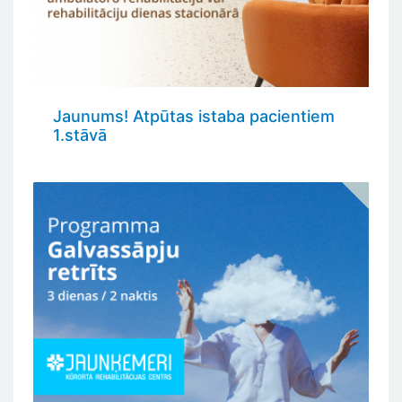
Jaunums! Atpūtas istaba pacientiem
1.stāvā