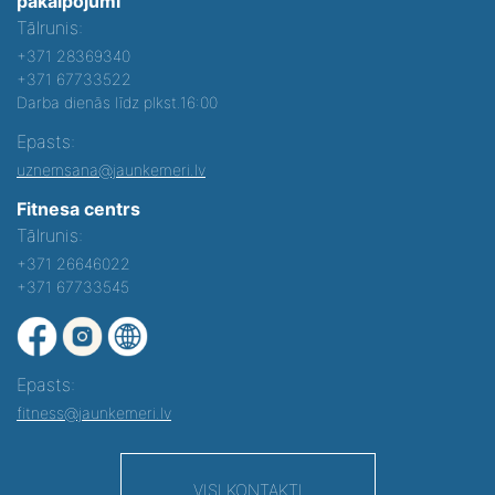
pakalpojumi
Tālrunis:
+371 28369340
+371 67733522
Darba dienās līdz plkst.16:00
Epasts:
uznemsana@jaunkemeri.lv
Fitnesa centrs
Tālrunis:
+371 26646022
+371 67733545
Epasts:
fitness@jaunkemeri.lv
VISI KONTAKTI