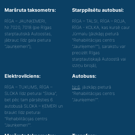
Maršruta taksometrs:
Starppilsētu autobusi:
RĪGA – JAUNĶEMERI,
RĪGA – TALSI, RĪGA – ROJA,
Nr.7020, 7018 (pie Rīgas
RĪGA - KOLKA, kas kursē caur
starptautiskā Autoostas,
Jūrmalu (jāizkāpj pieturā
jābrauc līdz gala pietura
"Rehabilitācijas centrs
"Jaunķemeri");
"Jaunķemeri""), sarakstu var
precizēt Rīgas
starptautiskajā Autoostā vai
izziņu birojā);
Elektrovilciens:
Autobuss:
RĪGA – TUKUMS, RĪGA –
Nr.6
, jāizkāpj pieturā
SLOKA līdz pieturai "Sloka",
"Rehabilitācijas centrs
bet pēc tam pārsēsties 6.
"Jaunķemeri"".
autobusā SLOKA – ĶEMERI un
braukt līdz pieturai
"Rehabilitācijas centrs
"Jaunķemeri"".