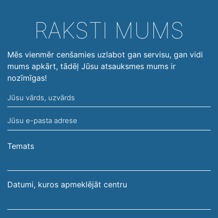
RAKSTI MUMS
Mēs vienmēr cenšamies uzlabot gan servisu, gan vidi
mums apkārt, tādēļ Jūsu atsauksmes mums ir
nozīmīgas!
Jūsu
vārds,
Jūsu
uzvārds
e-
pasta
Temats
adrese
Datumi, kuros apmeklējāt centru