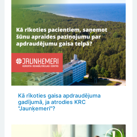
Kā rīkoties gaisa apdraudējuma
gadījumā, ja atrodies KRC
"Jaunķemeri"?