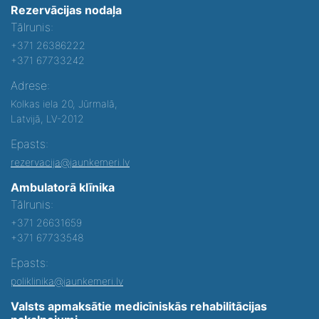
Rezervācijas nodaļa
Tālrunis:
+371 26386222
+371 67733242
Adrese:
Kolkas iela 20, Jūrmalā,
Latvijā, LV-2012
Epasts:
rezervacija@jaunkemeri.lv
Ambulatorā klīnika
Tālrunis:
+371 26631659
+371 67733548
Epasts:
poliklinika@jaunkemeri.lv
Valsts apmaksātie medicīniskās rehabilitācijas