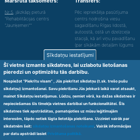
Maršruta taksometrs:
Transfers:
Nr.5
, jāizkāpj pieturā
Pēc iepriekšēja pasūtījuma
"Rehabilitācijas centrs
centrs nodrošina viesu
"Jaunķemeri""
sagaidīšanu Rīgas lidostā,
autoostā, ostā un dzelzceļa
stacijā, kā arī viņu pavadīšanu
(par sīkākām detaļām lūgums
zvanīt).
Sīkdatņu iestatījumi
Nodrošinām vides piekļūstamību personām ar
Šī vietne izmanto sīkdatnes, lai uzlabotu lietošanas
funkcionāliem traucējumiem! SIA „Sanare-KRC
pieredzi un optimizētu tās darbību.
Jaunķemeri”, Kolkas ielā 20, Jūrmalā ir nodrošināta vides
piekļūstamība personām ar funkcionāliem traucējumiem,
Nospiežot “Piekrītu visam” , Jūs piekrītat sīkdatņu (t.sk. trešo pušu
tādejādi nodrošinot atbilstību Ministru kabineta
sīkdatņu) izmantošanai. Savu piekrišanu Jūs jebkurā laikā varat atsaukt,
2009.gada 20.janvāra noteikumos Nr.60 „Noteikumi par
mainot Sīkdatņu iestatījumus. Lūdzu, ņemiet vērā, ka dažas sīkdatnes ir
obligātajām prasībām ārstniecības iestādēm un to
struktūrvienībām” minētajām prasībām.
nepieciešamas šīs tīmekļa vietnes darbībai un funkcionalitātei. Šīs
sīkdatnes tiek apstrādātas, pamatojoties uz mūsu leģitīmajām
interesēm, tāpēc netiek lūgta lietotāja piekrišana. Uzziniet vairāk par
Ārstniecības iestādes kods 1300 – 64003
sīkdatnēm šeit:
sīkdatņu izmantošanas noteikumi
. Vairāk informācijas
Footer
par datu apstrādi lasiet
Privātuma politikā.
Vietnes karte
Noteikumi un privātuma politika