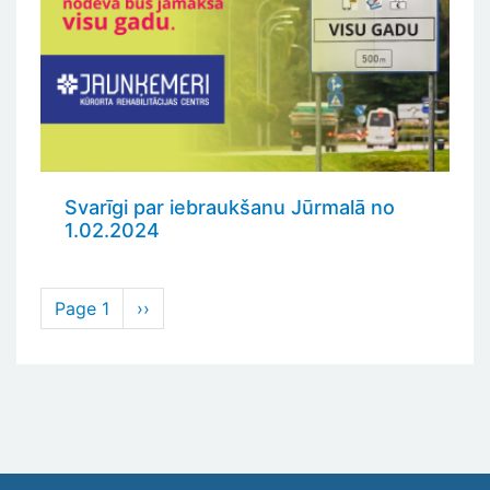
Svarīgi par iebraukšanu Jūrmalā no
1.02.2024
Pagination
Page 1
Next
››
page