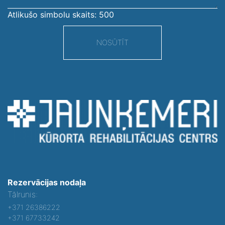
Atlikušo simbolu skaits:
500
NOSŪTĪT
Rezervācijas nodaļa
Tālrunis:
+371 26386222
+371 67733242