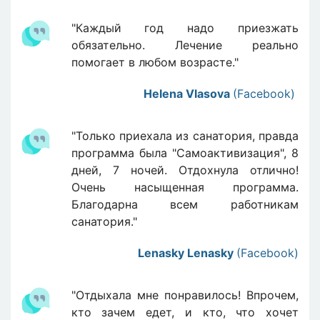
"Каждый год надо приезжать
обязательно. Лечение реально
помогает в любом возрасте."
Helena Vlasova
(Facebook)
"Только приехала из санатория, правда
программа была "Самоактивизация", 8
дней, 7 ночей. Отдохнула отлично!
Очень насыщенная программа.
Благодарна всем работникам
санатория."
Lenasky Lenasky
(Facebook)
"Отдыхала мне понравилось! Впрочем,
кто зачем едет, и кто, что хочет