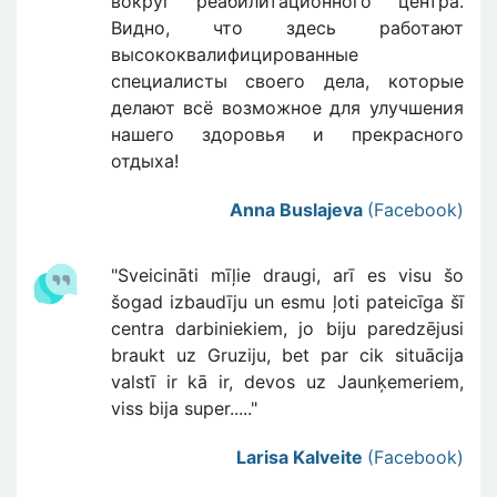
вокруг реабилитационного центра.
Видно, что здесь работают
высококвалифицированные
специалисты своего дела, которые
делают всё возможное для улучшения
нашего здоровья и прекрасного
отдыха!
Anna Buslajeva
(Facebook)
"Sveicināti mīļie draugi, arī es visu šo
šogad izbaudīju un esmu ļoti pateicīga šī
centra darbiniekiem, jo biju paredzējusi
braukt uz Gruziju, bet par cik situācija
valstī ir kā ir, devos uz Jaunķemeriem,
viss bija super....."
Larisa Kalveite
(Facebook)