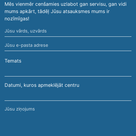
Mēs vienmēr cenšamies uzlabot gan servisu, gan vidi
mums apkārt, tādēļ Jūsu atsauksmes mums ir
nozīmīgas!
Jūsu
vārds,
Jūsu
uzvārds
e-
pasta
Temats
adrese
Datumi, kuros apmeklējāt centru
Jūsu
ziņojums