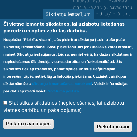
autoostā, ostā un dzelzceļa
stacijā, kā arī viņu pavadīšanu
(par sīkākām detaļām lūgums
Sīkdatņu iestatījumi
zvanīt).
Šī vietne izmanto sīkdatnes, lai uzlabotu lietošanas
pieredzi un optimizētu tās darbību.
Nodrošinām vides piekļūstamību personām ar
funkcionāliem traucējumiem! SIA „Sanare-KRC
Nospiežot “Piekrītu visam” , Jūs piekrītat sīkdatņu (t.sk. trešo pušu
Jaunķemeri”, Kolkas ielā 20, Jūrmalā ir nodrošināta vides
sīkdatņu) izmantošanai. Savu piekrišanu Jūs jebkurā laikā varat atsaukt,
piekļūstamība personām ar funkcionāliem traucējumiem,
tādejādi nodrošinot atbilstību Ministru kabineta
mainot Sīkdatņu iestatījumus. Lūdzu, ņemiet vērā, ka dažas sīkdatnes ir
2009.gada 20.janvāra noteikumos Nr.60 „Noteikumi par
nepieciešamas šīs tīmekļa vietnes darbībai un funkcionalitātei. Šīs
obligātajām prasībām ārstniecības iestādēm un to
sīkdatnes tiek apstrādātas, pamatojoties uz mūsu leģitīmajām
struktūrvienībām” minētajām prasībām.
interesēm, tāpēc netiek lūgta lietotāja piekrišana. Uzziniet vairāk par
sīkdatnēm šeit:
sīkdatņu izmantošanas noteikumi
. Vairāk informācijas
Ārstniecības iestādes kods 1300 – 64003
par datu apstrādi lasiet
Privātuma politikā.
Footer
Statistikas sīkdatnes (nepieciešamas, lai uzlabotu
Vietnes karte
Noteikumi un privātuma politika
menu
vietnes darbību un pakalpojumus)
Piekrītu izvēlētajām
Piekrītu visam
© 2020 Kūrorta Rehabilitācijas Centrs - Jaunķemeri. Visas tiesības