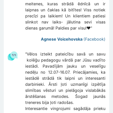
meitenes, kuras strādā ēdnīcā un ir
laipnas un čaklas kā bitītes! Viss notiek
precīzi pa laikiem! Un klientiem patiesi
slinkot nav laiks- jālutina sevi visas
dienas garumā! Paldies par visu!❤️"
Agnese Voicehovska
(Facebook)
"Vēlos izteikt pateicību savā un savu
kolēģu pedagogu vārdā par Jūsu vadīto
iestādi. Pavadījām jauku un veselīgu
nedēļu no 12.07-16.07. Priecājamies, ka
iestādē strādā tik laipni un interesanti
darbinieki. Ārsti ļoti uzmanīgi izpētīja
slimības vēsturi un pielāgoja vislabākās
ārstēšanas metodes. Šogad jaunās
treneres bija ļoti radošas.
Interesantie vingrojumi sagādāja prieku