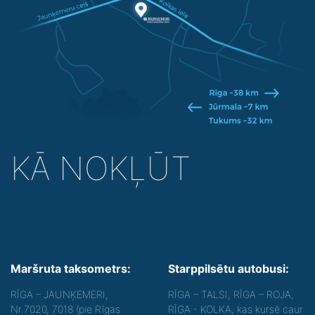
KĀ NOKĻŪT
Maršruta taksometrs:
Starppilsētu autobusi:
RĪGA – JAUNĶEMERI,
RĪGA – TALSI, RĪGA – ROJA,
Nr.7020, 7018 (pie Rīgas
RĪGA - KOLKA, kas kursē caur