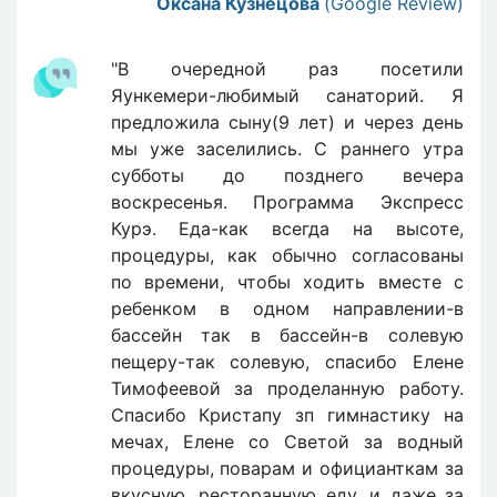
Оксана Кузнецова
(Google Review)
"В очередной раз посетили
Яункемери-любимый санаторий. Я
предложила сыну(9 лет) и через день
мы уже заселились. С раннего утра
субботы до позднего вечера
воскресенья. Программа Экспресс
Курэ. Еда-как всегда на высоте,
процедуры, как обычно согласованы
по времени, чтобы ходить вместе с
ребенком в одном направлении-в
бассейн так в бассейн-в солевую
пещеру-так солевую, спасибо Елене
Тимофеевой за проделанную работу.
Спасибо Кристапу зп гимнастику на
мечах, Елене со Светой за водный
процедуры, поварам и официанткам за
вкусную, ресторанную еду, и даже за