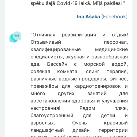
spēku šajā Covid-19 laikā. Mīļš paldies! "
Ina Ašaka
(Facebook)
"Отличная реабилитация и отдых!
Отзывчивый персонал,
квалифицированные медицинские
специалисты, вкусная и разнообразная
еда. Бассейн с морской водой,
соляная комната, слинг терапия,
различные водные процедуры, фитнес,
тренажёры для кардиотренировок и
много других занятий для
восстановления здоровья и улучшения
настроения! Рядом пляж,
благоустроенный для детей и
взрослых. Очень красивый
ландшафтный дизайн территории