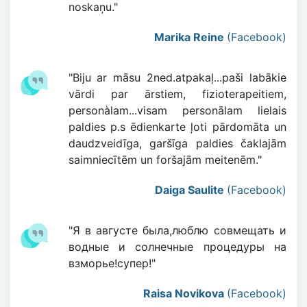
noskaņu."
Marika Reine
(Facebook)
"Biju ar māsu 2ned.atpakaļ...paši labākie
vārdi par ārstiem, fizioterapeitiem,
personàlam...visam personālam lielais
paldies p.s ēdienkarte ļoti pārdomāta un
daudzveidīga, garšīga paldies čaklajām
saimniecītēm un foršajām meitenēm."
Daiga Saulite
(Facebook)
"Я в августе была,люблю совмещать и
водные и солнечные процедуры на
взморье!супер!"
Raisa Novikova
(Facebook)