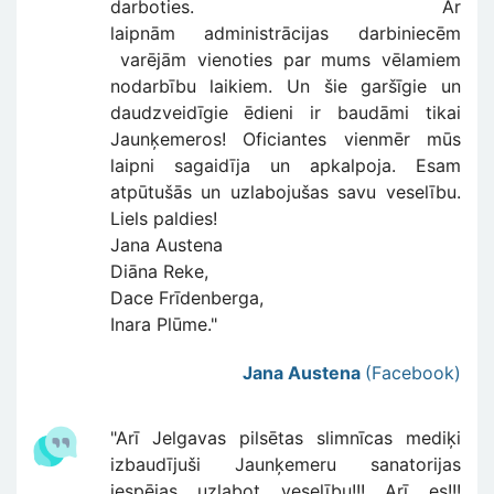
darboties. Ar
laipnām administrācijas darbiniecēm
varējām vienoties par mums vēlamiem
nodarbību laikiem. Un šie garšīgie un
daudzveidīgie ēdieni ir baudāmi tikai
Jaunķemeros! Oficiantes vienmēr mūs
laipni sagaidīja un apkalpoja. Esam
atpūtušās un uzlabojušas savu veselību.
Liels paldies!
Jana Austena
Diāna Reke,
Dace Frīdenberga,
Inara Plūme."
Jana Austena
(Facebook)
"Arī Jelgavas pilsētas slimnīcas mediķi
izbaudījuši Jaunķemeru sanatorijas
iespējas uzlabot veselību!!! Arī es!!!