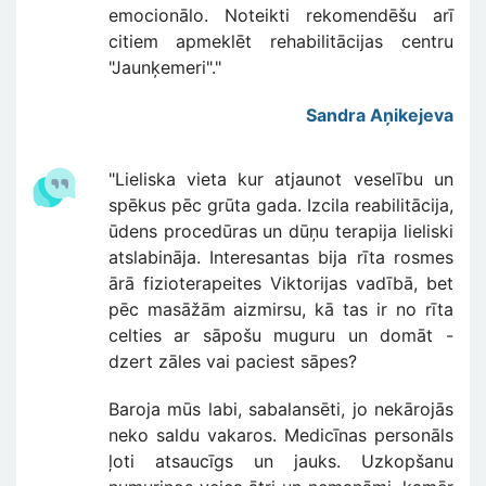
emocionālo. Noteikti rekomendēšu arī
citiem apmeklēt rehabilitācijas centru
"Jaunķemeri"."
Sandra Aņikejeva
"Lieliska vieta kur atjaunot veselību un
spēkus pēc grūta gada. Izcila reabilitācija,
ūdens procedūras un dūņu terapija lieliski
atslabināja. Interesantas bija rīta rosmes
ārā fizioterapeites Viktorijas vadībā, bet
pēc masāžām aizmirsu, kā tas ir no rīta
celties ar sāpošu muguru un domāt -
dzert zāles vai paciest sāpes?
Baroja mūs labi, sabalansēti, jo nekārojās
neko saldu vakaros. Medicīnas personāls
ļoti atsaucīgs un jauks. Uzkopšanu