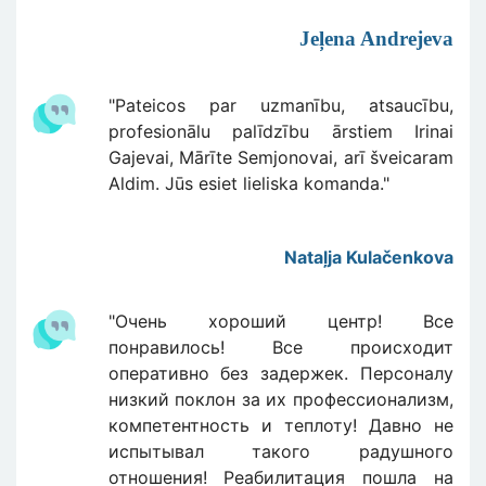
Jeļena Andrejeva
"Pateicos par uzmanību, atsaucību,
profesionālu palīdzību ārstiem Irinai
Gajevai, Mārīte Semjonovai, arī šveicaram
Aldim. Jūs esiet lieliska komanda."
Nataļja Kulačenkova
"Очень хороший центр! Все
понравилось! Все происходит
оперативно без задержек. Персоналу
низкий поклон за их профессионализм,
компетентность и теплоту! Давно не
испытывал такого радушного
отношения! Реабилитация пошла на