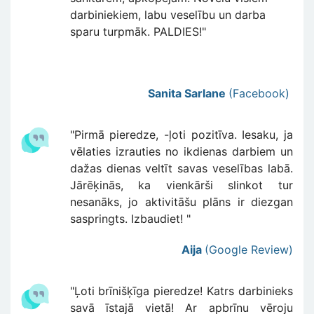
darbiniekiem, labu veselību un darba
sparu turpmāk. PALDIES!"
Sanita Sarlane
(
Facebook
)
"Pirmā pieredze, -ļoti pozitīva. Iesaku, ja
vēlaties izrauties no ikdienas darbiem un
dažas dienas veltīt savas veselības labā.
Jārēķinās, ka vienkārši slinkot tur
nesanāks, jo aktivitāšu plāns ir diezgan
saspringts. Izbaudiet! "
Aija
(Google Review)
"Ļoti brīnišķīga pieredze! Katrs darbinieks
savā īstajā vietā! Ar apbrīnu vēroju