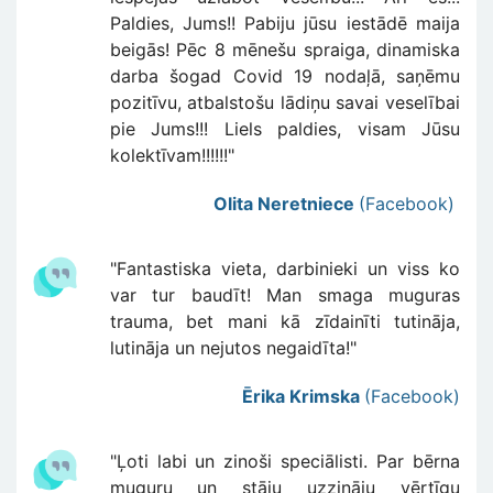
Paldies, Jums!! Pabiju jūsu iestādē maija
beigās! Pēc 8 mēnešu spraiga, dinamiska
darba šogad Covid 19 nodaļā, saņēmu
pozitīvu, atbalstošu lādiņu savai veselībai
pie Jums!!! Liels paldies, visam Jūsu
kolektīvam!!!!!!"
Olita Neretniece
(Facebook)
"Fantastiska vieta, darbinieki un viss ko
var tur baudīt! Man smaga muguras
trauma, bet mani kā zīdainīti tutināja,
lutināja un nejutos negaidīta!"
Ērika Krimska
(Facebook)
"Ļoti labi un zinoši speciālisti. Par bērna
muguru un stāju uzzināju vērtīgu