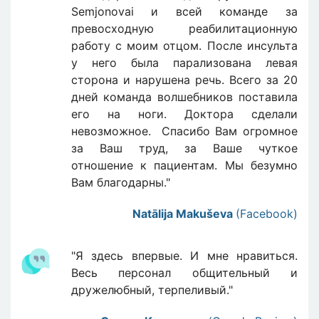
Semjonovai и всей команде за
превосходную реабилитационную
работу с моим отцом. После инсульта
у него была парализована левая
сторона и нарушена речь. Всего за 20
дней команда волшебников поставила
его на ноги. Доктора сделали
невозможное. Спасибо Вам огромное
за Ваш труд, за Ваше чуткое
отношение к пациентам. Мы безумно
Вам благодарны."
Natālija Makuševa
(Facebook)
"Я здесь впервые. И мне нравиться.
Весь персонал общительный и
дружелюбный, терпеливый."