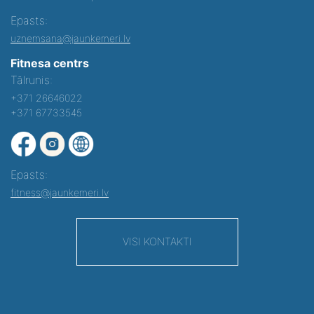
Epasts:
uznemsana@jaunkemeri.lv
Fitnesa centrs
Tālrunis:
+371 26646022
+371 67733545
Epasts:
fitness@jaunkemeri.lv
VISI KONTAKTI