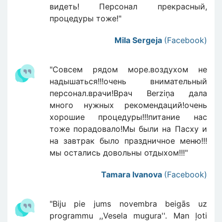
видеть! Персонал прекрасный,
процедуры тоже!"
Mila Sergeja
(Facebook)
"Совсем рядом море.воздухом не
надышаться!!!очень внимательный
персонал.врачи!Врач Berziņa дала
много нужных рекомендаций!очень
хорошие процедуры!!!питание нас
тоже порадовало!Мы были на Пасху и
на завтрак было праздничное меню!!!
мы остались довольны отдыхом!!!"
Tamara Ivanova
(Facebook)
"Biju pie jums novembra beigās uz
programmu ,,Vesela mugura''. Man ļoti