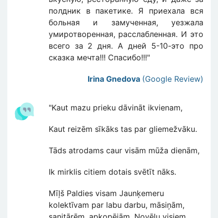
полдник в пакетике. Я приехала вся
больная и замученная, уезжала
умиротворенная, расслабленная. И это
всего за 2 дня. А дней 5-10-это про
сказка мечта!!! Спасибо!!!"
Irina Gnedova
(Google Review)
"Kaut mazu prieku dāvināt ikvienam,
Kaut reizēm sīkāks tas par gliemežvāku.
Tāds atrodams caur visām mūža dienām,
Ik mirklis citiem dotais svētīt nāks.
Mīļš Paldies visam Jaunķemeru
kolektīvam par labu darbu, māsiņām,
sanitārēm, apkopējām. Novēlu visiem