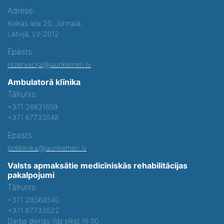
Adrese:
Kolkas iela 20, Jūrmalā,
Latvijā, LV-2012
Epasts:
rezervacija@jaunkemeri.lv
Ambulatorā klīnika
Tālrunis:
+371 26631659
+371 67733548
Epasts:
poliklinika@jaunkemeri.lv
Valsts apmaksātie medicīniskās rehabilitācijas
pakalpojumi
Tālrunis:
+371 28369340
+371 67733522
Darba dienās līdz plkst.16:00