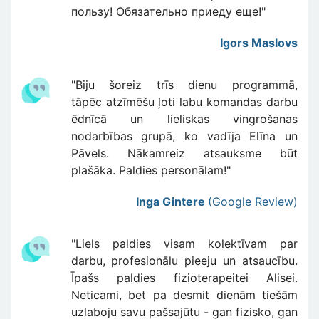
пользу! Обязательно приеду еще!"
Igors Maslovs
"Biju šoreiz trīs dienu programmā,
tāpēc atzīmēšu ļoti labu komandas darbu
ēdnīcā un lieliskas vingrošanas
nodarbības grupā, ko vadīja Elīna un
Pāvels. Nākamreiz atsauksme būt
plašāka. Paldies personālam!"
Inga Gintere
(Google Review)
"Liels paldies visam kolektīvam par
darbu, profesionālu pieeju un atsaucību.
Īpašs paldies fizioterapeitei Alisei.
Neticami, bet pa desmit dienām tiešām
uzlaboju savu pašsajūtu - gan fizisko, gan