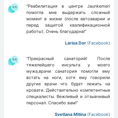
"Реабилитация в центре Jaunkemeri
помогла мне выдержать сложный
момент в жизни (после автоаварии и
перед защитой квалификационной
работы). Очень благодарна!"
Larisa Dor
(Facebook)
"Прекрасный санаторий! После
тяжелейшего инсульта у моего
мужа,врачи санатория помогли ему
встать на ноги, хотя ему говорили
другие врачи что будет лежать на
кровати. Действительно компетентные
специалисты. Вежливый и отзывчивый
персонал. Спасибо вам!"
Svetlana Mitina
(Facebook)