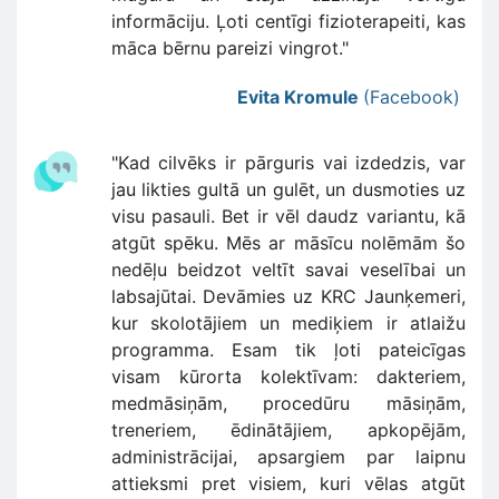
informāciju. Ļoti centīgi fizioterapeiti, kas
māca bērnu pareizi vingrot."
Evita Kromule
(Facebook)
"Kad cilvēks ir pārguris vai izdedzis, var
jau likties gultā un gulēt, un dusmoties uz
visu pasauli. Bet ir vēl daudz variantu, kā
atgūt spēku. Mēs ar māsīcu nolēmām šo
nedēļu beidzot veltīt savai veselībai un
labsajūtai. Devāmies uz KRC Jaunķemeri,
kur skolotājiem un mediķiem ir atlaižu
programma. Esam tik ļoti pateicīgas
visam kūrorta kolektīvam: dakteriem,
medmāsiņām, procedūru māsiņām,
treneriem, ēdinātājiem, apkopējām,
administrācijai, apsargiem par laipnu
attieksmi pret visiem, kuri vēlas atgūt