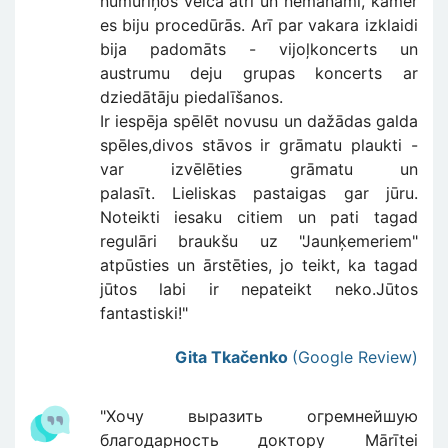
numuriņos veica ātri un nemanāmi, kamēr
es biju procedūrās. Arī par vakara izklaidi
bija padomāts - vijoļkoncerts un
austrumu deju grupas koncerts ar
dziedātāju piedalīšanos.
Ir iespēja spēlēt novusu un dažādas galda
spēles,divos stāvos ir grāmatu plaukti -
var izvēlēties grāmatu un
palasīt. Lieliskas pastaigas gar jūru.
Noteikti iesaku citiem un pati tagad
regulāri braukšu uz "Jaunķemeriem"
atpūsties un ārstēties, jo teikt, ka tagad
jūtos labi ir nepateikt neko.Jūtos
fantastiski!"
Gita Tkačenko
(Google Review)
"Хочу выразить огремнейшую
благодарность доктору Mārītei