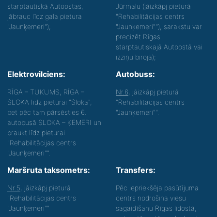
starptautiskā Autoostas,
Jūrmalu (jāizkāpj pieturā
jābrauc līdz gala pietura
"Rehabilitācijas centrs
"Jaunķemeri");
"Jaunķemeri""), sarakstu var
precizēt Rīgas
starptautiskajā Autoostā vai
izziņu birojā);
Elektrovilciens:
Autobuss:
RĪGA – TUKUMS, RĪGA –
Nr.6
, jāizkāpj pieturā
SLOKA līdz pieturai "Sloka",
"Rehabilitācijas centrs
bet pēc tam pārsēsties 6.
"Jaunķemeri"".
autobusā SLOKA – ĶEMERI un
braukt līdz pieturai
"Rehabilitācijas centrs
"Jaunķemeri"".
Maršruta taksometrs:
Transfers:
Nr.5
, jāizkāpj pieturā
Pēc iepriekšēja pasūtījuma
"Rehabilitācijas centrs
centrs nodrošina viesu
"Jaunķemeri""
sagaidīšanu Rīgas lidostā,