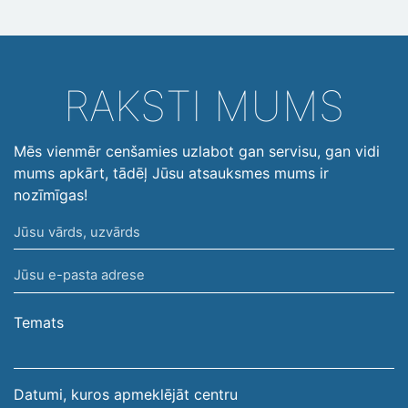
RAKSTI MUMS
Mēs vienmēr cenšamies uzlabot gan servisu, gan vidi
mums apkārt, tādēļ Jūsu atsauksmes mums ir
nozīmīgas!
Jūsu
vārds,
Jūsu
uzvārds
e-
pasta
Temats
adrese
Datumi, kuros apmeklējāt centru