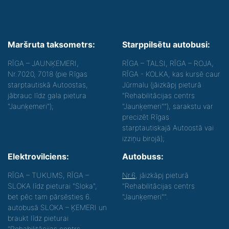
Maršruta taksometrs:
Starppilsētu autobusi:
RĪGA – JAUNĶEMERI,
RĪGA – TALSI, RĪGA – ROJA,
Nr.7020, 7018 (pie Rīgas
RĪGA - KOLKA, kas kursē caur
starptautiskā Autoostas,
Jūrmalu (jāizkāpj pieturā
jābrauc līdz gala pietura
"Rehabilitācijas centrs
"Jaunķemeri");
"Jaunķemeri""), sarakstu var
precizēt Rīgas
starptautiskajā Autoostā vai
izziņu birojā);
Elektrovilciens:
Autobuss:
RĪGA – TUKUMS, RĪGA –
Nr.6
, jāizkāpj pieturā
SLOKA līdz pieturai "Sloka",
"Rehabilitācijas centrs
bet pēc tam pārsēsties 6.
"Jaunķemeri"".
autobusā SLOKA – ĶEMERI un
braukt līdz pieturai
"Rehabilitācijas centrs