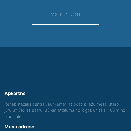
VISI KONTAKTI
Apkārtne
Rehabilitācijas centrs Jaunķemeri atrodas priežu mežā, starp
jūru un Slokas ezeru, 38 km attālumā no Rīgas un tikai 400 m no
pludmales.
Mūsu adrese