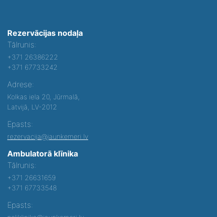
Rezervācijas nodaļa
Tālrunis:
+371 26386222
+371 67733242
Adrese:
Kolkas iela 20, Jūrmalā,
Latvijā, LV-2012
Epasts:
rezervacija@jaunkemeri.lv
Ambulatorā klīnika
Tālrunis:
+371 26631659
+371 67733548
Epasts: