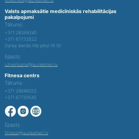
poliklinika@jaunkemeri.lv
Valsts apmaksātie medicīniskās rehabilitācijas
pakalpojumi
Tālrunis:
+371 28369340
+371 67733522
Darba dienās līdz plkst.16:00
Epasts:
uznemsana@jaunkemeri.lv
Fitnesa centrs
Tālrunis:
+371 26646022
+371 67733545
Epasts:
fitness@jaunkemeri.lv