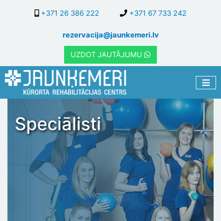
Pārlekt
+371 26 386 222
+371 67 733 242
uz
galveno
rezervacija@jaunkemeri.lv
saturu
UZDOT JAUTĀJUMU
Speciālisti