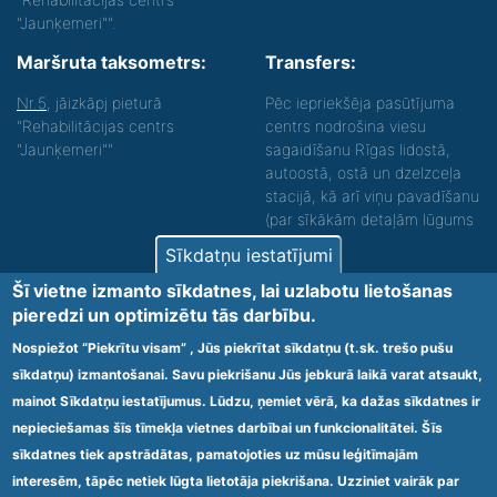
"Jaunķemeri"".
Maršruta taksometrs:
Transfers:
Nr.5
, jāizkāpj pieturā
Pēc iepriekšēja pasūtījuma
"Rehabilitācijas centrs
centrs nodrošina viesu
"Jaunķemeri""
sagaidīšanu Rīgas lidostā,
autoostā, ostā un dzelzceļa
stacijā, kā arī viņu pavadīšanu
(par sīkākām detaļām lūgums
zvanīt).
Sīkdatņu iestatījumi
Nodrošinām vides piekļūstamību personām ar
Šī vietne izmanto sīkdatnes, lai uzlabotu lietošanas
funkcionāliem traucējumiem! SIA „Sanare-KRC
pieredzi un optimizētu tās darbību.
Jaunķemeri”, Kolkas ielā 20, Jūrmalā ir nodrošināta vides
piekļūstamība personām ar funkcionāliem traucējumiem,
Nospiežot “Piekrītu visam” , Jūs piekrītat sīkdatņu (t.sk. trešo pušu
tādejādi nodrošinot atbilstību Ministru kabineta
sīkdatņu) izmantošanai. Savu piekrišanu Jūs jebkurā laikā varat atsaukt,
2009.gada 20.janvāra noteikumos Nr.60 „Noteikumi par
mainot Sīkdatņu iestatījumus. Lūdzu, ņemiet vērā, ka dažas sīkdatnes ir
obligātajām prasībām ārstniecības iestādēm un to
struktūrvienībām” minētajām prasībām.
nepieciešamas šīs tīmekļa vietnes darbībai un funkcionalitātei. Šīs
sīkdatnes tiek apstrādātas, pamatojoties uz mūsu leģitīmajām
interesēm, tāpēc netiek lūgta lietotāja piekrišana. Uzziniet vairāk par