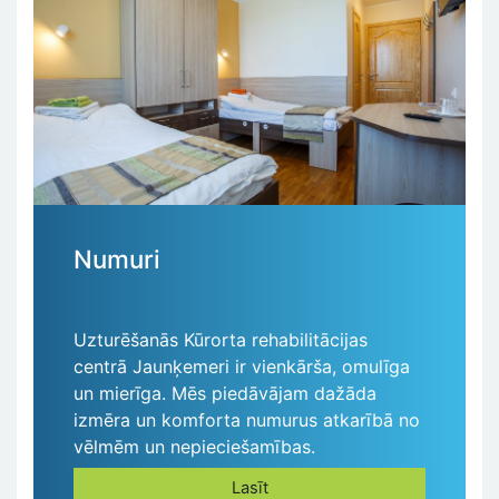
Numuri
Uzturēšanās Kūrorta rehabilitācijas
centrā Jaunķemeri ir vienkārša, omulīga
un mierīga. Mēs piedāvājam dažāda
izmēra un komforta numurus atkarībā no
vēlmēm un nepieciešamības.
Lasīt