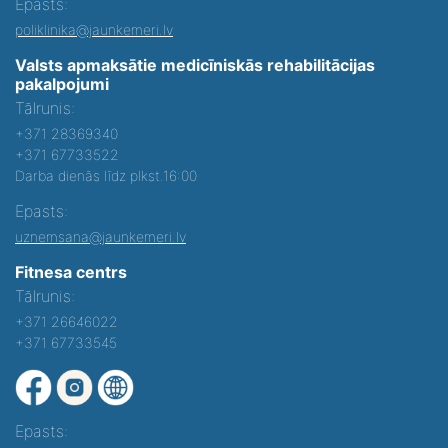
Epasts:
poliklinika@jaunkemeri.lv
Valsts apmaksātie medicīniskās rehabilitācijas
pakalpojumi
Tālrunis:
+371 28369340
+371 67733522
Darba dienās līdz plkst.16:00
Epasts:
uznemsana@jaunkemeri.lv
Fitnesa centrs
Tālrunis:
+371 26646022
+371 67733545
Epasts: