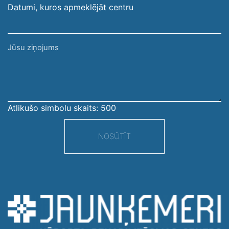
Datumi, kuros apmeklējāt centru
Jūsu
ziņojums
Atlikušo simbolu skaits:
500
NOSŪTĪT