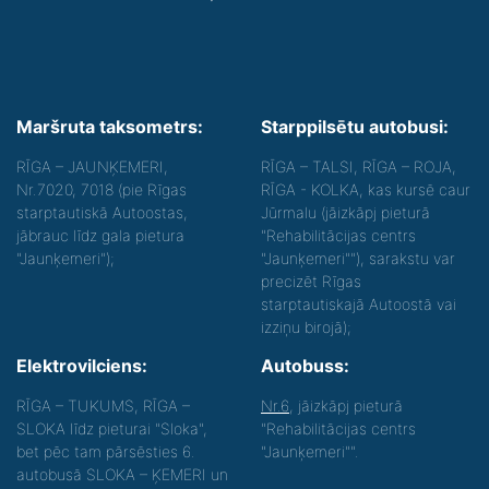
Maršruta taksometrs:
Starppilsētu autobusi:
RĪGA – JAUNĶEMERI,
RĪGA – TALSI, RĪGA – ROJA,
Nr.7020, 7018 (pie Rīgas
RĪGA - KOLKA, kas kursē caur
starptautiskā Autoostas,
Jūrmalu (jāizkāpj pieturā
jābrauc līdz gala pietura
"Rehabilitācijas centrs
"Jaunķemeri");
"Jaunķemeri""), sarakstu var
precizēt Rīgas
starptautiskajā Autoostā vai
izziņu birojā);
Elektrovilciens:
Autobuss:
RĪGA – TUKUMS, RĪGA –
Nr.6
, jāizkāpj pieturā
SLOKA līdz pieturai "Sloka",
"Rehabilitācijas centrs
bet pēc tam pārsēsties 6.
"Jaunķemeri"".
autobusā SLOKA – ĶEMERI un