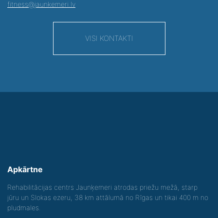
fitness@jaunkemeri.lv
VISI KONTAKTI
Apkārtne
Rehabilitācijas centrs Jaunķemeri atrodas priežu mežā, starp
jūru un Slokas ezeru, 38 km attālumā no Rīgas un tikai 400 m no
pludmales.