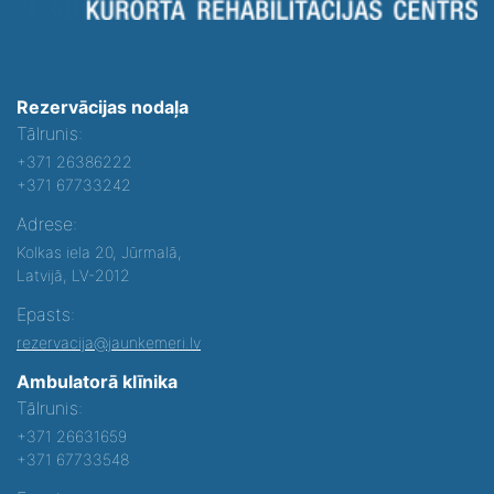
Rezervācijas nodaļa
Tālrunis:
+371 26386222
+371 67733242
Adrese:
Kolkas iela 20, Jūrmalā,
Latvijā, LV-2012
Epasts:
rezervacija@jaunkemeri.lv
Ambulatorā klīnika
Tālrunis:
+371 26631659
+371 67733548