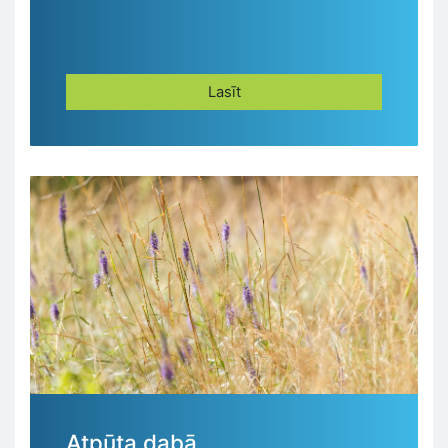
Lasīt
Atpūta dabā