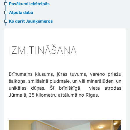
Pasākumi iekštelpās
Atpūta dabā
Ko darīt Jaunķemeros
IZMITINĀŠANA
Brīnumains klusums, jūras tuvums, vareno priežu
šalkoņa, smilšainā pludmale, un vēl minerālūdeņi un
unikālas dūņas. Šī brīnišķīgā vieta atrodas
Jūrmalā, 35 kilometru attālumā no Rīgas.