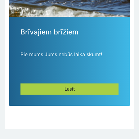
Brīvajiem brīžiem
Pie mums Jums nebūs laika skumt!
Lasīt