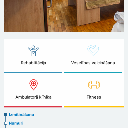
Rehabilitācija
Veselības veicināšana
Ambulatorā klīnika
Fitness
Accommodation
Izmitināšana
Numuri