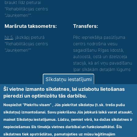
braukt līdz pieturai
"Rehabilitācijas centrs
"Jaunķemeri"".
Maršruta taksometrs:
Transfers:
Nr.5
, jāizkāpj pieturā
Pēc iepriekšēja pasūtījuma
"Rehabilitācijas centrs
centrs nodrošina viesu
"Jaunķemeri""
sagaidīšanu Rīgas lidostā,
autoostā, ostā un dzelzceļa
stacijā, kā arī viņu pavadīšanu
(par sīkākām detaļām lūgums
zvanīt).
Sīkdatņu iestatījumi
Nodrošinām vides piekļūstamību personām ar
Šī vietne izmanto sīkdatnes, lai uzlabotu lietošanas
funkcionāliem traucējumiem! SIA „Sanare-KRC
pieredzi un optimizētu tās darbību.
Jaunķemeri”, Kolkas ielā 20, Jūrmalā ir nodrošināta vides
piekļūstamība personām ar funkcionāliem traucējumiem,
Nospiežot “Piekrītu visam” , Jūs piekrītat sīkdatņu (t.sk. trešo pušu
tādejādi nodrošinot atbilstību Ministru kabineta
sīkdatņu) izmantošanai. Savu piekrišanu Jūs jebkurā laikā varat atsaukt,
2009.gada 20.janvāra noteikumos Nr.60 „Noteikumi par
mainot Sīkdatņu iestatījumus. Lūdzu, ņemiet vērā, ka dažas sīkdatnes ir
obligātajām prasībām ārstniecības iestādēm un to
struktūrvienībām” minētajām prasībām.
nepieciešamas šīs tīmekļa vietnes darbībai un funkcionalitātei. Šīs
sīkdatnes tiek apstrādātas, pamatojoties uz mūsu leģitīmajām