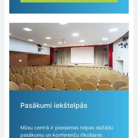
Pasākumi iekštelpās
Mūsu centrā ir pieejamas telpas dažādu
pasākumu un konferenču rīkošanai.