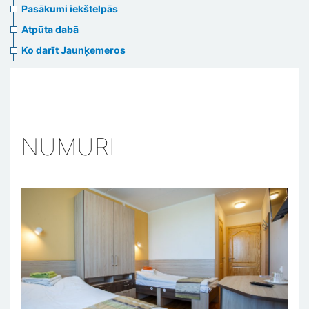
Pasākumi iekštelpās
Atpūta dabā
Ko darīt Jaunķemeros
NUMURI