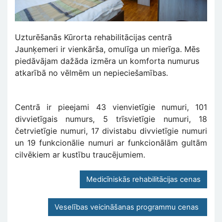
Uzturēšanās Kūrorta rehabilitācijas centrā
Jaunķemeri ir vienkārša, omulīga un mierīga. Mēs
piedāvājam dažāda izmēra un komforta numurus
atkarībā no vēlmēm un nepieciešamības.
Centrā ir pieejami 43 vienvietīgie numuri, 101
divvietīgais numurs, 5 trīsvietīgie numuri, 18
četrvietīgie numuri, 17 divistabu divvietīgie numuri
un 19 funkcionālie numuri ar funkcionālām gultām
cilvēkiem ar kustību traucējumiem.
Medicīniskās rehabilitācijas cenas
Veselības veicināšanas programmu cenas