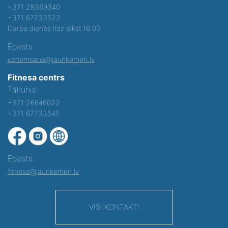
+371 28369340
+371 67733522
Darba dienās līdz plkst.16:00
Epasts:
uznemsana@jaunkemeri.lv
Fitnesa centrs
Tālrunis:
+371 26646022
+371 67733545
Epasts:
fitness@jaunkemeri.lv
VISI KONTAKTI