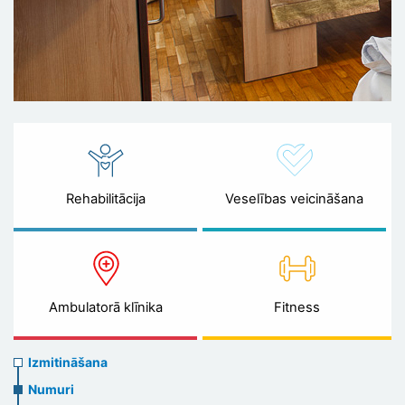
Rehabilitācija
Veselības veicināšana
Ambulatorā klīnika
Fitness
Accommodation
Izmitināšana
Numuri