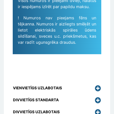
Visos numuros ir pieejami dvieļi, halātus
ir iespējams izīrēt par papildu maksu.
! Numuros nav pieejams fēns un
tējkanna. Numuros ir aizliegts smēķēt un
lietot elektriskās spirāles ūdens
sildīšanai, sveces u.c. priekšmetus, kas
var radīt ugunsgrēka draudus.
VIENVIETĪGS UZLABOTAIS
DIVVIETĪGS STANDARTA
DIVVIETĪGS UZLABOTAIS