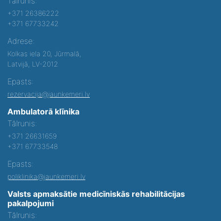
Tālrunis:
+371 26386222
+371 67733242
Adrese:
Kolkas iela 20, Jūrmalā,
Latvijā, LV-2012
Epasts:
rezervacija@jaunkemeri.lv
Ambulatorā klīnika
Tālrunis:
+371 26631659
+371 67733548
Epasts:
poliklinika@jaunkemeri.lv
Valsts apmaksātie medicīniskās rehabilitācijas
pakalpojumi
Tālrunis: