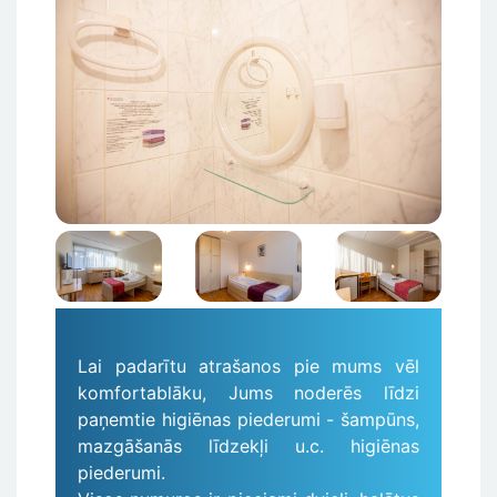
Attēls
Attēls
Attēls
Lai padarītu atrašanos pie mums vēl
komfortablāku, Jums noderēs līdzi
paņemtie higiēnas piederumi - šampūns,
mazgāšanās līdzekļi u.c. higiēnas
piederumi.