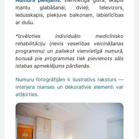
Numurā pieejams:
vienvietīga gulta, skapis
mantu glabāšanai, dvieļi, televizors,
ledusskapis, piekļuve balkonam, labierīcības
ar dušu.
*Izvēloties individuālo medicīnisko
rehabilitāciju (nevis veselības veicināšanas
programmu) un paliekot vienvietīgā numurā,
bonusā pie programmas tiek pievienots sāls
istabas apmeklējums pārdienās.
Numuru fotogrāfijām ir ilustratīvs raksturs —
interjera nianses un dekoratīvie elementi var
atšķirties.
Attēls