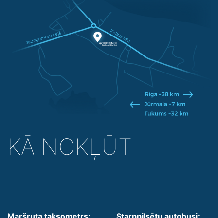
KĀ NOKĻŪT
Maršruta taksometrs:
Starppilsētu autobusi: