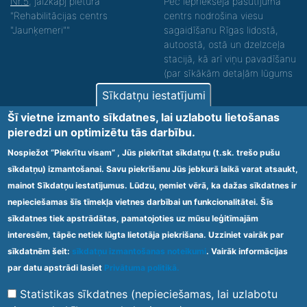
Nr.5
, jāizkāpj pieturā
Pēc iepriekšēja pasūtījuma
"Rehabilitācijas centrs
centrs nodrošina viesu
"Jaunķemeri""
sagaidīšanu Rīgas lidostā,
autoostā, ostā un dzelzceļa
stacijā, kā arī viņu pavadīšanu
(par sīkākām detaļām lūgums
zvanīt).
Sīkdatņu iestatījumi
Nodrošinām vides piekļūstamību personām ar
Šī vietne izmanto sīkdatnes, lai uzlabotu lietošanas
funkcionāliem traucējumiem! SIA „Sanare-KRC
pieredzi un optimizētu tās darbību.
Jaunķemeri”, Kolkas ielā 20, Jūrmalā ir nodrošināta vides
piekļūstamība personām ar funkcionāliem traucējumiem,
Nospiežot “Piekrītu visam” , Jūs piekrītat sīkdatņu (t.sk. trešo pušu
tādejādi nodrošinot atbilstību Ministru kabineta
sīkdatņu) izmantošanai. Savu piekrišanu Jūs jebkurā laikā varat atsaukt,
2009.gada 20.janvāra noteikumos Nr.60 „Noteikumi par
mainot Sīkdatņu iestatījumus. Lūdzu, ņemiet vērā, ka dažas sīkdatnes ir
obligātajām prasībām ārstniecības iestādēm un to
struktūrvienībām” minētajām prasībām.
nepieciešamas šīs tīmekļa vietnes darbībai un funkcionalitātei. Šīs
sīkdatnes tiek apstrādātas, pamatojoties uz mūsu leģitīmajām
interesēm, tāpēc netiek lūgta lietotāja piekrišana. Uzziniet vairāk par
Ārstniecības iestādes kods 1300 – 64003
sīkdatnēm šeit:
sīkdatņu izmantošanas noteikumi
. Vairāk informācijas
Footer
par datu apstrādi lasiet
Privātuma politikā.
Vietnes karte
Noteikumi un privātuma politika
menu
Statistikas sīkdatnes (nepieciešamas, lai uzlabotu