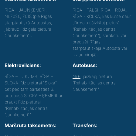
RĪGA – JAUNĶEMERI,
RĪGA – TALSI, RĪGA – ROJA,
Nr.7020, 7018 (pie Rīgas
RĪGA - KOLKA, kas kursē caur
starptautiskā Autoostas,
Jūrmalu (jāizkāpj pieturā
jābrauc līdz gala pietura
"Rehabilitācijas centrs
"Jaunķemeri");
"Jaunķemeri""), sarakstu var
precizēt Rīgas
starptautiskajā Autoostā vai
izziņu birojā);
Elektrovilciens:
Autobuss:
RĪGA – TUKUMS, RĪGA –
Nr.6
, jāizkāpj pieturā
SLOKA līdz pieturai "Sloka",
"Rehabilitācijas centrs
bet pēc tam pārsēsties 6.
"Jaunķemeri"".
autobusā SLOKA – ĶEMERI un
braukt līdz pieturai
"Rehabilitācijas centrs
"Jaunķemeri"".
Maršruta taksometrs:
Transfers: