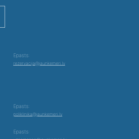
Epasts:
rezervacija@jaunkemeri.lv
Epasts:
poliklinika@jaunkemeri.lv
Epasts: