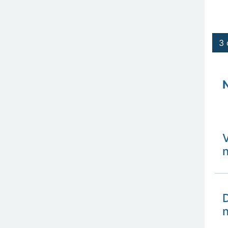
3 
V
D