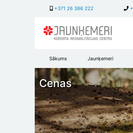
+371 26 386 222
+
Main
Sākums
Jaunķemeri
header
menu
Cenas