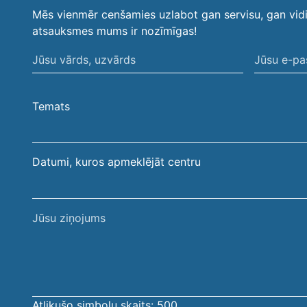
Mēs vienmēr cenšamies uzlabot gan servisu, gan vid
atsauksmes mums ir nozīmīgas!
Jūsu
Jūsu
vārds,
e-
uzvārds
pasta
Temats
adrese
Datumi, kuros apmeklējāt centru
Jūsu
ziņojums
Atlikušo simbolu skaits:
500