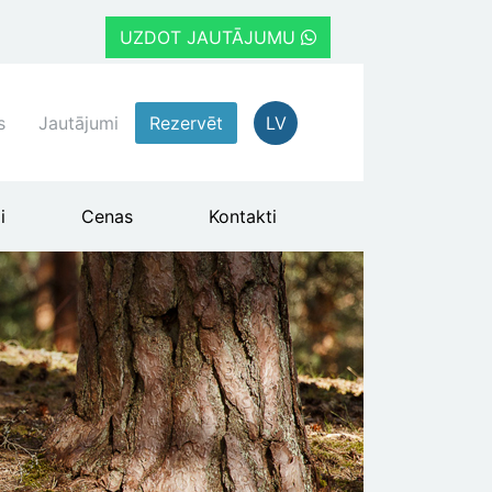
UZDOT JAUTĀJUMU
s
Jautājumi
Rezervēt
LV
i
Cenas
Kontakti