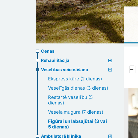
Prices
Cenas
menu
Rehabilitācija
F
Veselības veicināšana
Ekspress kūre (2 dienas)
Veselīgās dienas (3 dienas)
Restartē veselību (5
dienas)
Vesela mugura (7 dienas)
Figūrai un labsajūtai (3 vai
5 dienas)
Ambulatorā klīnika