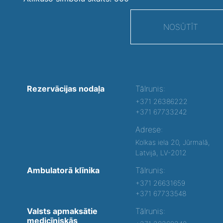
NOSŪTĪT
Rezervācijas nodaļa
Tālrunis:
+371 26386222
+371 67733242
Adrese:
Kolkas iela 20, Jūrmalā,
Latvijā, LV-2012
Ambulatorā klīnika
Tālrunis:
+371 26631659
+371 67733548
Valsts apmaksātie
Tālrunis:
medicīniskās