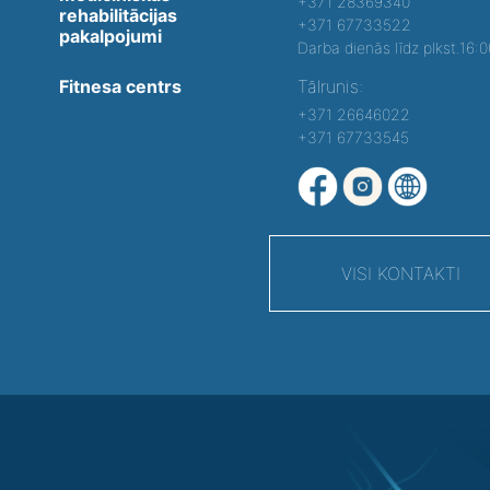
+371 28369340
rehabilitācijas
+371 67733522
pakalpojumi
Darba dienās līdz plkst.16:
Fitnesa centrs
Tālrunis:
+371 26646022
+371 67733545
VISI KONTAKTI