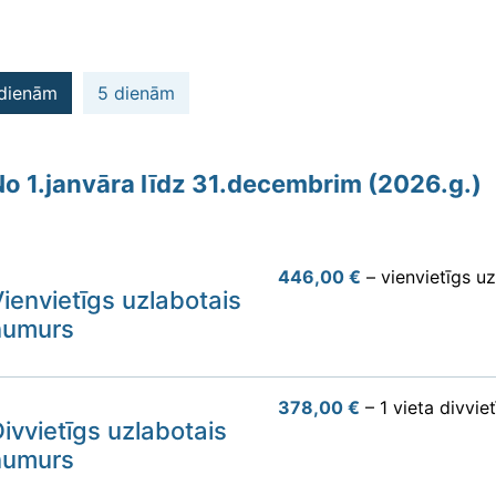
dienām
5 dienām
No 1.janvāra līdz 31.decembrim (2026.g.)
446,00 €
– vienvietīgs u
ienvietīgs uzlabotais
numurs
378,00 €
– 1 vieta divvie
ivvietīgs uzlabotais
numurs