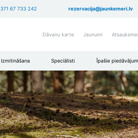
Pārlekt
371 67 733 242
rezervacija@jaunkemeri.lv
uz
galveno
saturu
Shortcuts
Dāvanu karte
Jaunumi
Atsauksme
header
menu
Izmitināšana
Speciālisti
Īpašie piedāvājum