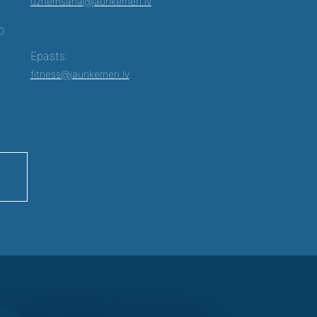
uznemsana@jaunkemeri.lv
00
Epasts:
fitness@jaunkemeri.lv