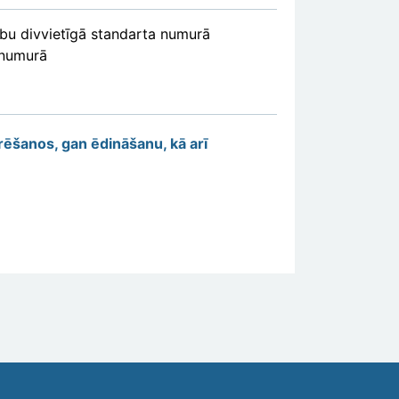
abu divvietīgā standarta numurā
 numurā
urēšanos, gan ēdināšanu, kā arī