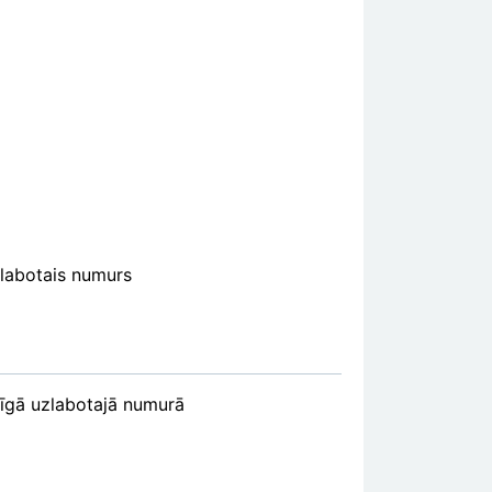
zlabotais numurs
tīgā uzlabotajā numurā