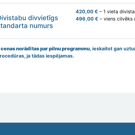
420,00 €
– 1 vieta divist
ivistabu divvietīgs
496,00 €
– viens cilvēks
standarta numurs
*
cenas norādītas par pilnu programmu
, ieskaitot gan uzt
rocedūras, ja tādas iespējamas.