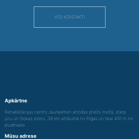
VISI KONTAKTI
Apkārtne
Rehabilitācijas centrs Jaunķemeri atrodas priežu mežā, starp
jūru un Slokas ezeru, 38 km attālumā no Rīgas un tikai 400 m no
pludmales.
Mūsu adrese