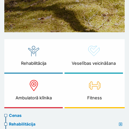
Rehabilitācija
Veselības veicināšana
Ambulatorā klīnika
Fitness
Prices
Cenas
menu
Rehabilitācija