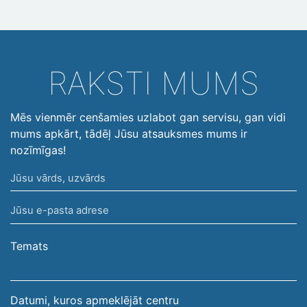
RAKSTI MUMS
Mēs vienmēr cenšamies uzlabot gan servisu, gan vidi
mums apkārt, tādēļ Jūsu atsauksmes mums ir
nozīmīgas!
Jūsu
vārds,
Jūsu
uzvārds
e-
pasta
Temats
adrese
Datumi, kuros apmeklējāt centru