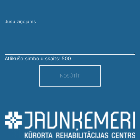
Jūsu
ziņojums
Atlikušo simbolu skaits:
500
NOSŪTĪT