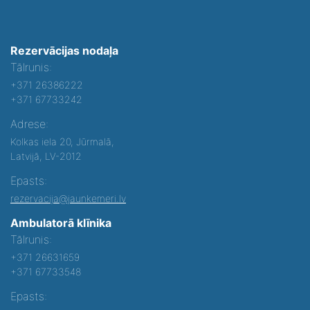
Rezervācijas nodaļa
Tālrunis:
+371 26386222
+371 67733242
Adrese:
Kolkas iela 20, Jūrmalā,
Latvijā, LV-2012
Epasts:
rezervacija@jaunkemeri.lv
Ambulatorā klīnika
Tālrunis:
+371 26631659
+371 67733548
Epasts: