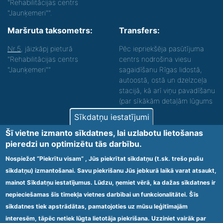
"Rehabilitācijas centrs
"Jaunķemeri"".
Maršruta taksometrs:
Transfers:
Nr.5
, jāizkāpj pieturā
Pēc iepriekšēja pasūtījuma
"Rehabilitācijas centrs
centrs nodrošina viesu
"Jaunķemeri""
sagaidīšanu Rīgas lidostā,
autoostā, ostā un dzelzceļa
stacijā, kā arī viņu pavadīšanu
(par sīkākām detaļām lūgums
zvanīt).
Sīkdatņu iestatījumi
Nodrošinām vides piekļūstamību personām ar
Šī vietne izmanto sīkdatnes, lai uzlabotu lietošanas
funkcionāliem traucējumiem! SIA „Sanare-KRC
pieredzi un optimizētu tās darbību.
Jaunķemeri”, Kolkas ielā 20, Jūrmalā ir nodrošināta vides
piekļūstamība personām ar funkcionāliem traucējumiem,
Nospiežot “Piekrītu visam” , Jūs piekrītat sīkdatņu (t.sk. trešo pušu
tādejādi nodrošinot atbilstību Ministru kabineta
sīkdatņu) izmantošanai. Savu piekrišanu Jūs jebkurā laikā varat atsaukt,
2009.gada 20.janvāra noteikumos Nr.60 „Noteikumi par
mainot Sīkdatņu iestatījumus. Lūdzu, ņemiet vērā, ka dažas sīkdatnes ir
obligātajām prasībām ārstniecības iestādēm un to
struktūrvienībām” minētajām prasībām.
nepieciešamas šīs tīmekļa vietnes darbībai un funkcionalitātei. Šīs
sīkdatnes tiek apstrādātas, pamatojoties uz mūsu leģitīmajām
interesēm, tāpēc netiek lūgta lietotāja piekrišana. Uzziniet vairāk par