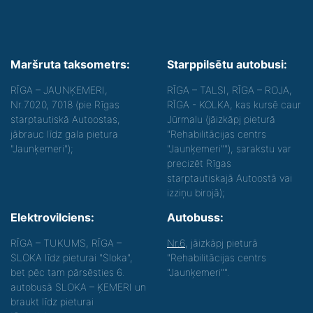
Maršruta taksometrs:
Starppilsētu autobusi:
RĪGA – JAUNĶEMERI,
RĪGA – TALSI, RĪGA – ROJA,
Nr.7020, 7018 (pie Rīgas
RĪGA - KOLKA, kas kursē caur
starptautiskā Autoostas,
Jūrmalu (jāizkāpj pieturā
jābrauc līdz gala pietura
"Rehabilitācijas centrs
"Jaunķemeri");
"Jaunķemeri""), sarakstu var
precizēt Rīgas
starptautiskajā Autoostā vai
izziņu birojā);
Elektrovilciens:
Autobuss:
RĪGA – TUKUMS, RĪGA –
Nr.6
, jāizkāpj pieturā
SLOKA līdz pieturai "Sloka",
"Rehabilitācijas centrs
bet pēc tam pārsēsties 6.
"Jaunķemeri"".
autobusā SLOKA – ĶEMERI un
braukt līdz pieturai