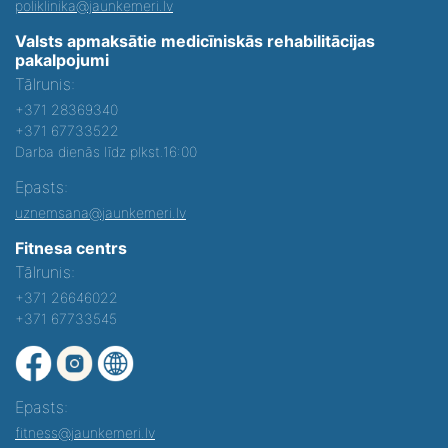
poliklinika@jaunkemeri.lv
Valsts apmaksātie medicīniskās rehabilitācijas
pakalpojumi
Tālrunis:
+371 28369340
+371 67733522
Darba dienās līdz plkst.16:00
Epasts:
uznemsana@jaunkemeri.lv
Fitnesa centrs
Tālrunis:
+371 26646022
+371 67733545
Epasts:
fitness@jaunkemeri.lv