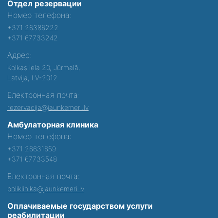
Отдел резервации
Номер телефона:
+371 26386222
+371 67733242
Адрес:
Kolkas iela 20, Jūrmalā,
Latvija, LV-2012
Електронная почта:
rezervacija@jaunkemeri.lv
Амбулаторная клиника
Номер телефона:
+371 26631659
+371 67733548
Електронная почта:
poliklinika@jaunkemeri.lv
Оплачиваемые государством услуги
реабилитации