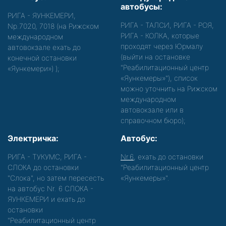
автобусы:
РИГА - ЯУНКЕМЕРИ,
РИГА - ТАЛСИ, РИГА - РОЯ,
Nр.7020, 7018 (на Рижском
РИГА - КОЛКА, которые
международном
проходят через Юрмалу
автовокзале ехать до
(выйти на остановке
конечной остановки
"Реабилитационный центр
«Яункемери»)
);
«Яункемеры»"), список
можно уточнить на Рижском
международном
автовокзале или в
справочном бюро);
Электричка:
Автобус:
РИГА - ТУКУМС, РИГА -
Nr.6
, ехать до остановки
СЛОКА до остановки
"Реабилитационный центр
"Слока", но затем пересесть
«Яункемеры»".
на автобус Nr. 6 СЛОКА -
ЯУНКЕМЕРИ и ехать до
остановки
"Реабилитационный центр