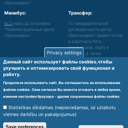
«Яункемеры»".
Минибус:
Трансфер:
Nr.5
,ехать до остановки
По предварительной
"Реабилитационный центр
договоренности центр
«Яункемеры»".
обеспечивает прием гостей
в аэропорту Риги,
автовокзале, порту и
Privacy settings
вокзале, а также
сопровождение. Просьба
Данный сайт использует файлы cookies,чтобы
звонить, чтобы уточнить
улучшить и оптимизировать cвой функционал и
детали.
работу.
Обеспечиваем доступность среды для лиц с
Продолжая использовать сайт, Вы соглашаетесь на использование
функциональными нарушениями.
файлов cookies. Свое согласие Вы можете отозвать в любое время,
Footer
изменив настройки браузера - удалив сохраненные файлы cookies.
Vietnes karte
Noteikumi un privātuma politika
menu
Statistikas sīkdatnes (nepieciešamas, lai uzlabotu
vietnes darbību un pakalpojumus)
© 2020 Kūrorta Rehabilitācijas Centrs - Jaunķemeri. Visas tiesības
Save preferences