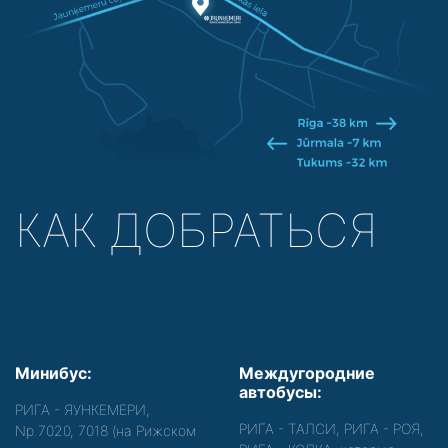
КАК ДОБРАТЬСЯ
Минибус:
Междугородние
автобусы:
РИГА - ЯУНКЕМЕРИ,
РИГА - ТАЛСИ, РИГА - РОЯ,
Nр.7020, 7018 (на Рижском