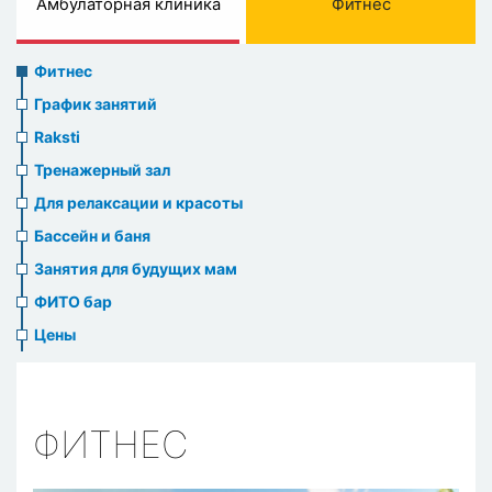
Амбулаторная клиника
Фитнес
Sports
Фитнес
menu
График занятий
Raksti
Тренажерный зал
Для релаксации и красоты
Бассейн и баня
Занятия для будущих мам
ФИТО бар
Цены
ФИТНЕС