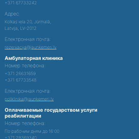
+371 67733242
Адрес:
Kolkas iela 20, Jūrmalā,
Latvija, LV-2012
Електронная почта:
rezervacija@jaunkemeri.lv
Амбулаторная клиника
Номер телефона:
+371 26631659
+371 67733548
Електронная почта:
poliklinika@jaunkemeri.lv
Оплачиваемые государством услуги
реабилитации
Номер телефона:
По рабочим дням до 16:00
+371 28369340