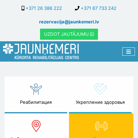
Перейти
+371 26 386 222
+371 67 733 242
к
основному
rezervacija@jaunkemeri.lv
содержанию
UZDOT JAUTĀJUMU
Фитнес
Реабилитация
Укрепление здоровья