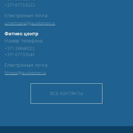
+371 67733522
Електронная почта:
uznemsana@jaunkemeri.lv
Фитнес центр
Номер телефона:
+371 26646022
+371 67733545
Електронная почта:
fitness@jaunkemeri.lv
ВСЕ КОНТАКТЫ