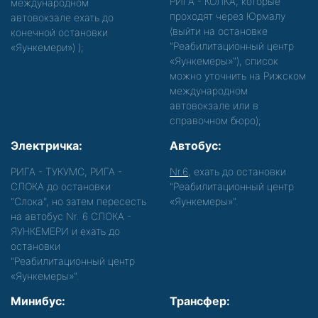
РИГА - КОЛКА, которые
международном
проходят через Юрмалу
автовокзале ехать до
(выйти на остановке
конечной остановки
"Реабилитационный центр
«Яункемери»)
);
«Яункемеры»"), список
можно уточнить на Рижском
международном
автовокзале или в
справочном бюро);
Электричка:
Автобус:
РИГА - ТУКУМС, РИГА -
Nr.6
, ехать до остановки
СЛОКА до остановки
"Реабилитационный центр
"Слока", но затем пересесть
«Яункемеры»".
на автобус Nr. 6 СЛОКА -
ЯУНКЕМЕРИ и ехать до
остановки
"Реабилитационный центр
«Яункемеры»".
Минибус:
Трансфер: