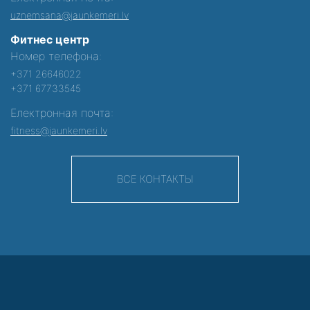
uznemsana@jaunkemeri.lv
Фитнес центр
Номер телефона:
+371 26646022
+371 67733545
Електронная почта:
fitness@jaunkemeri.lv
ВСЕ КОНТАКТЫ