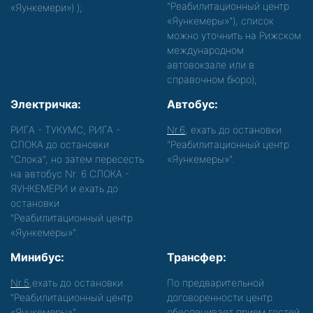
"Реабилитационный центр
«Яункемери»)
);
«Яункемеры»"), список
можно уточнить на Рижском
международном
автовокзале или в
справочном бюро);
Электричка:
Автобус:
РИГА - ТУКУМС, РИГА -
Nr.6
, ехать до остановки
СЛОКА до остановки
"Реабилитационный центр
"Слока", но затем пересесть
«Яункемеры»".
на автобус Nr. 6 СЛОКА -
ЯУНКЕМЕРИ и ехать до
остановки
"Реабилитационный центр
«Яункемеры»".
Минибус:
Трансфер:
Nr.5
,ехать до остановки
По предварительной
"Реабилитационный центр
договоренности центр
«Яункемеры»".
обеспечивает прием гостей