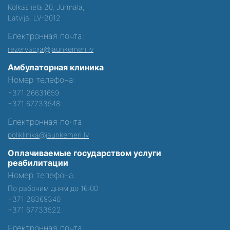
Kolkas iela 20, Jūrmalā,
Latvija, LV-2012
Електронная почта:
rezervacija@jaunkemeri.lv
Амбулаторная клиника
Номер телефона:
+371 26631659
+371 67733548
Електронная почта:
poliklinika@jaunkemeri.lv
Оплачиваемые государством услуги
реабилитации
Номер телефона:
По рабочим дням до 16:00
+371 28369340
+371 67733522
Електронная почта: