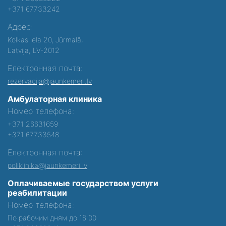
+371 67733242
Адрес:
Kolkas iela 20, Jūrmalā,
Latvija, LV-2012
Електронная почта:
rezervacija@jaunkemeri.lv
Амбулаторная клиника
Номер телефона:
+371 26631659
+371 67733548
Електронная почта:
poliklinika@jaunkemeri.lv
Оплачиваемые государством услуги
реабилитации
Номер телефона:
По рабочим дням до 16:00