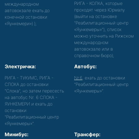
РИГА - КОЛКА, которые
международном
проходят через Юрмалу
автовокзале ехать до
(выйти на остановке
конечной остановки
"Реабилитационный центр
«Яункемери»)
);
«Яункемеры»"), список
можно уточнить на Рижском
международном
автовокзале или в
справочном бюро);
Электричка:
Автобус:
РИГА - ТУКУМС, РИГА -
Nr.6
, ехать до остановки
СЛОКА до остановки
"Реабилитационный центр
"Слока", но затем пересесть
«Яункемеры»".
на автобус Nr. 6 СЛОКА -
ЯУНКЕМЕРИ и ехать до
остановки
"Реабилитационный центр
«Яункемеры»".
Минибус:
Трансфер: