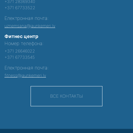
+371 28369340
+371 67733522
Електронная почта:
uznemsana@jaunkemeri.lv
Фитнес центр
Номер телефона:
+371 26646022
+371 67733545
Електронная почта:
fitness@jaunkemeri.lv
ВСЕ КОНТАКТЫ