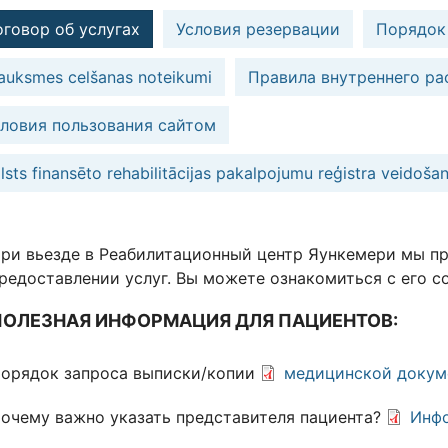
говор об услугах
Условия резервации
Порядок
auksmes celšanas noteikumi
Правила внутреннего ра
ловия пользования сайтом
lsts finansēto rehabilitācijas pakalpojumu reģistra veidoša
ри вьезде в Реабилитационный центр Яункемери мы пр
редоставлении услуг. Вы можете ознакомиться с его 
ПОЛЕЗНАЯ ИНФОРМАЦИЯ ДЛЯ ПАЦИЕНТОВ:
орядок запроса выписки/копии
медицинской докум
очему важно указать представителя пациента?
Инф