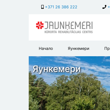
+371 26 386 222
+
Main
Начало
Яункемери
Пр
header
menu
Яункемери