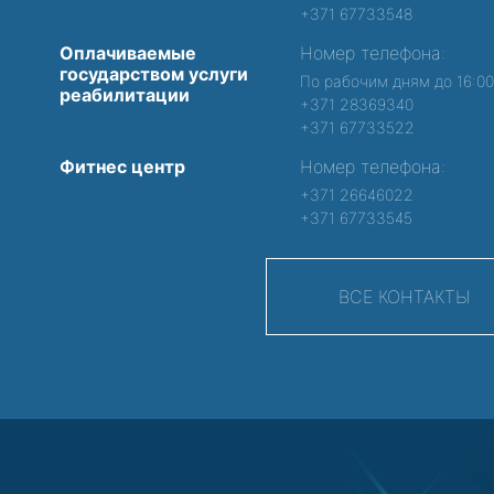
+371 67733548
Оплачиваемые
Номер телефона:
государством услуги
По рабочим дням до 16:0
реабилитации
+371 28369340
+371 67733522
Фитнес центр
Номер телефона:
+371 26646022
+371 67733545
ВСЕ КОНТАКТЫ