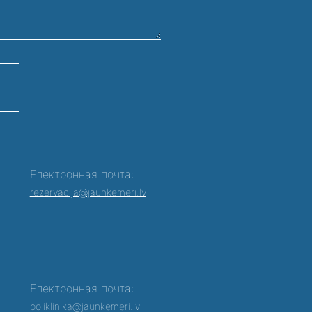
Електронная почта:
rezervacija@jaunkemeri.lv
Електронная почта:
poliklinika@jaunkemeri.lv