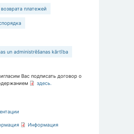
 возврата платежей
спорядка
nas un administrēšanas kārtība
игласим Вас подписать договор о
содержанием
здесь.
ентации
ормация
Информация