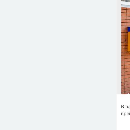
В р
вре