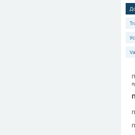
До
Tr
Ус
Va
П
п
П
П