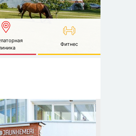
латорная
Фитнес
линика