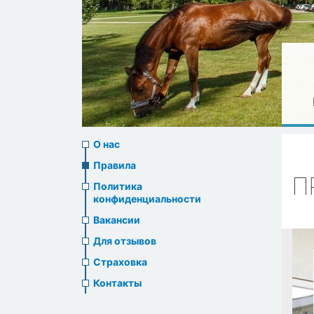
About
О нас
us
Правила
П
Политика
header
конфиденциальности
menu
Вакансии
Для отзывов
Страховка
Контакты