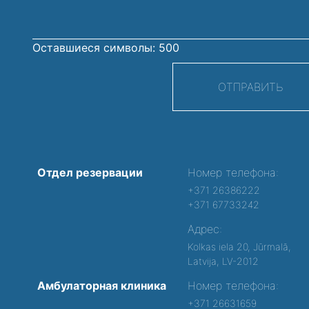
Оставшиеся символы:
500
ОТПРАВИТЬ
Отдел резервации
Номер телефона:
+371 26386222
+371 67733242
Адрес:
Kolkas iela 20, Jūrmalā,
Latvija, LV-2012
Амбулаторная клиника
Номер телефона:
+371 26631659