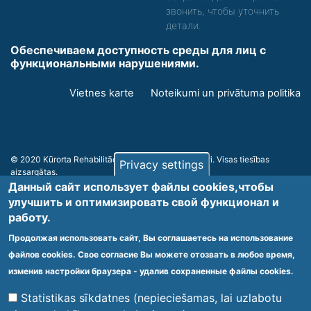
звонить, чтобы уточнить
детали.
Обеспечиваем доступность среды для лиц с
функциональными нарушениями.
Footer
Vietnes karte
Noteikumi un privātuma politika
menu
© 2020 Kūrorta Rehabilitācijas Centrs - Jaunķemeri. Visas tiesības
Privacy settings
aizsargātas.
Made by
Web Multishop Company
2020
Данный сайт использует файлы cookies,чтобы
улучшить и оптимизировать cвой функционал и
работу.
Продолжая использовать сайт, Вы соглашаетесь на использование
файлов cookies. Свое согласие Вы можете отозвать в любое время,
изменив настройки браузера - удалив сохраненные файлы cookies.
Statistikas sīkdatnes (nepieciešamas, lai uzlabotu