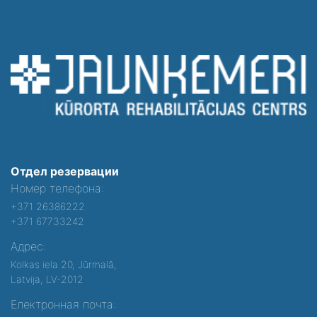
Отдел резервации
Номер телефона:
+371 26386222
+371 67733242
Адрес:
Kolkas iela 20, Jūrmalā,
Latvija, LV-2012
Електронная почта: