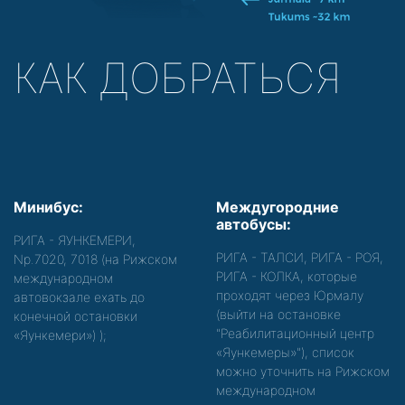
КАК ДОБРАТЬСЯ
Минибус:
Междугородние
автобусы:
РИГА - ЯУНКЕМЕРИ,
РИГА - ТАЛСИ, РИГА - РОЯ,
Nр.7020, 7018 (на Рижском
РИГА - КОЛКА, которые
международном
проходят через Юрмалу
автовокзале ехать до
(выйти на остановке
конечной остановки
"Реабилитационный центр
«Яункемери»)
);
«Яункемеры»"), список
можно уточнить на Рижском
международном