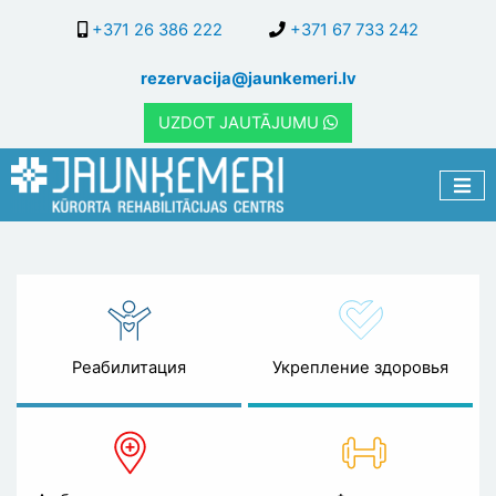
Перейти
+371 26 386 222
+371 67 733 242
к
основному
rezervacija@jaunkemeri.lv
содержанию
UZDOT JAUTĀJUMU
Цены
Реабилитация
Укрепление здоровья