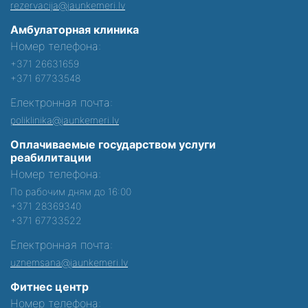
rezervacija@jaunkemeri.lv
Амбулаторная клиника
Номер телефона:
+371 26631659
+371 67733548
Електронная почта:
poliklinika@jaunkemeri.lv
Оплачиваемые государством услуги
реабилитации
Номер телефона:
По рабочим дням до 16:00
+371 28369340
+371 67733522
Електронная почта:
uznemsana@jaunkemeri.lv
Фитнес центр
Номер телефона: