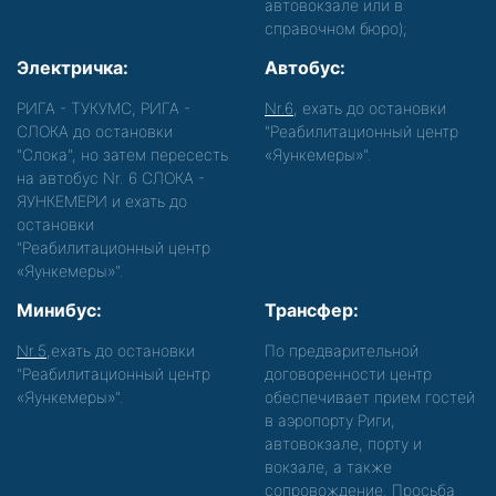
автовокзале или в
справочном бюро);
Электричка:
Автобус:
РИГА - ТУКУМС, РИГА -
Nr.6
, ехать до остановки
СЛОКА до остановки
"Реабилитационный центр
"Слока", но затем пересесть
«Яункемеры»".
на автобус Nr. 6 СЛОКА -
ЯУНКЕМЕРИ и ехать до
остановки
"Реабилитационный центр
«Яункемеры»".
Минибус:
Трансфер:
Nr.5
,ехать до остановки
По предварительной
"Реабилитационный центр
договоренности центр
«Яункемеры»".
обеспечивает прием гостей
в аэропорту Риги,
автовокзале, порту и
вокзале, а также
сопровождение. Просьба