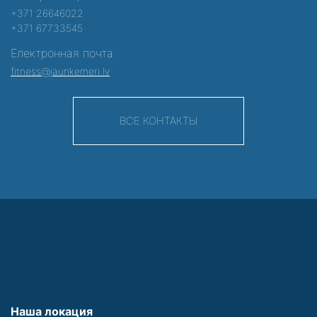
+371 26646022
+371 67733545
Електронная почта:
fitness@jaunkemeri.lv
ВСЕ КОНТАКТЫ
Наша локация