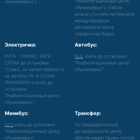
"Реабилитационный центр
«Яункемери»)
);
«Яункемеры»"), список
можно уточнить на Рижском
международном
автовокзале или в
справочном бюро);
Электричка:
Автобус:
РИГА - ТУКУМС, РИГА -
Nr.6
, ехать до остановки
СЛОКА до остановки
"Реабилитационный центр
"Слока", но затем пересесть
«Яункемеры»".
на автобус Nr. 6 СЛОКА -
ЯУНКЕМЕРИ и ехать до
остановки
"Реабилитационный центр
«Яункемеры»".
Минибус:
Трансфер:
Nr.5
,ехать до остановки
По предварительной
"Реабилитационный центр
договоренности центр
«Яункемеры»".
обеспечивает прием гостей