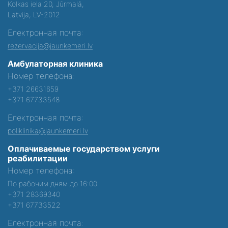
Kolkas iela 20, Jūrmalā,
Latvija, LV-2012
Електронная почта:
rezervacija@jaunkemeri.lv
Амбулаторная клиника
Номер телефона:
+371 26631659
+371 67733548
Електронная почта:
poliklinika@jaunkemeri.lv
Оплачиваемые государством услуги
реабилитации
Номер телефона:
По рабочим дням до 16:00
+371 28369340
+371 67733522
Електронная почта: