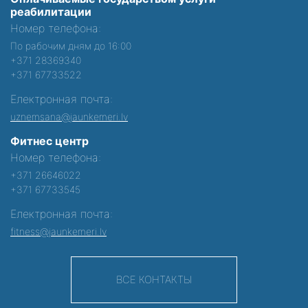
реабилитации
Номер телефона:
По рабочим дням до 16:00
+371 28369340
+371 67733522
Електронная почта:
uznemsana@jaunkemeri.lv
Фитнес центр
Номер телефона:
+371 26646022
+371 67733545
Електронная почта:
fitness@jaunkemeri.lv
ВСЕ КОНТАКТЫ