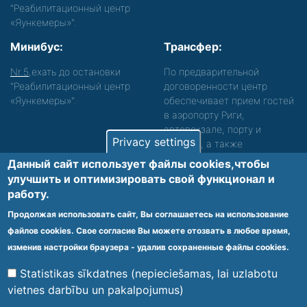
"Реабилитационный центр
«Яункемеры»".
Минибус:
Трансфер:
Nr.5
,ехать до остановки
По предварительной
"Реабилитационный центр
договоренности центр
«Яункемеры»".
обеспечивает прием гостей
в аэропорту Риги,
автовокзале, порту и
Privacy settings
вокзале, а также
сопровождение. Просьба
Данный сайт использует файлы cookies,чтобы
звонить, чтобы уточнить
улучшить и оптимизировать cвой функционал и
детали.
работу.
Обеспечиваем доступность среды для лиц с
Продолжая использовать сайт, Вы соглашаетесь на использование
функциональными нарушениями.
файлов cookies. Свое согласие Вы можете отозвать в любое время,
Footer
изменив настройки браузера - удалив сохраненные файлы cookies.
Vietnes karte
Noteikumi un privātuma politika
menu
Statistikas sīkdatnes (nepieciešamas, lai uzlabotu
vietnes darbību un pakalpojumus)