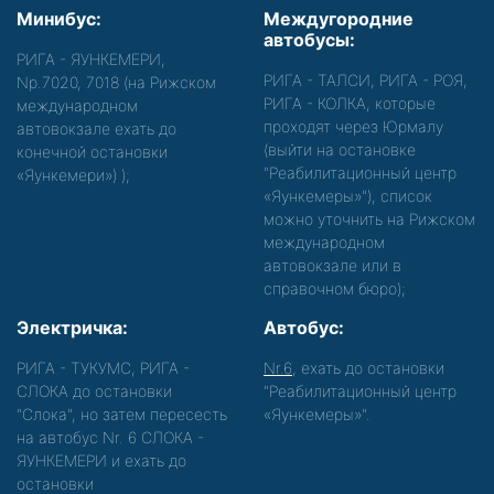
Минибус:
Междугородние
автобусы:
РИГА - ЯУНКЕМЕРИ,
РИГА - ТАЛСИ, РИГА - РОЯ,
Nр.7020, 7018 (на Рижском
РИГА - КОЛКА, которые
международном
проходят через Юрмалу
автовокзале ехать до
(выйти на остановке
конечной остановки
"Реабилитационный центр
«Яункемери»)
);
«Яункемеры»"), список
можно уточнить на Рижском
международном
автовокзале или в
справочном бюро);
Электричка:
Автобус:
РИГА - ТУКУМС, РИГА -
Nr.6
, ехать до остановки
СЛОКА до остановки
"Реабилитационный центр
"Слока", но затем пересесть
«Яункемеры»".
на автобус Nr. 6 СЛОКА -
ЯУНКЕМЕРИ и ехать до
остановки