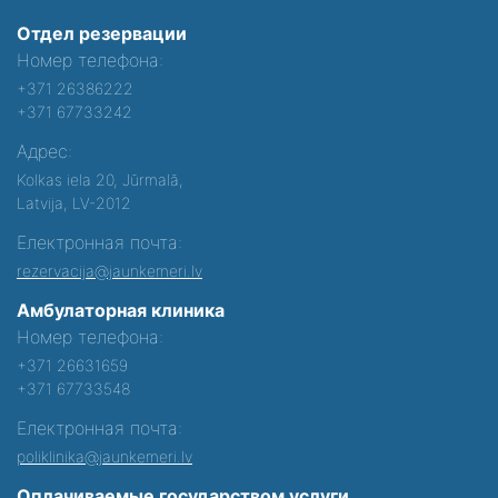
Отдел резервации
Номер телефона:
+371 26386222
+371 67733242
Адрес:
Kolkas iela 20, Jūrmalā,
Latvija, LV-2012
Електронная почта:
rezervacija@jaunkemeri.lv
Амбулаторная клиника
Номер телефона:
+371 26631659
+371 67733548
Електронная почта:
poliklinika@jaunkemeri.lv
Оплачиваемые государством услуги