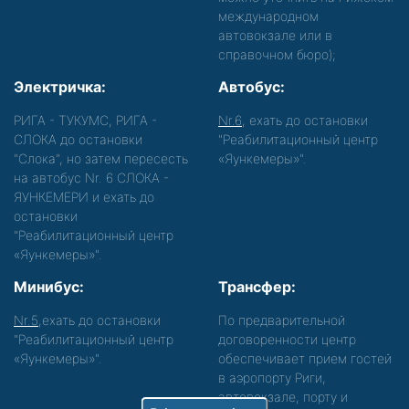
международном
автовокзале или в
справочном бюро);
Электричка:
Автобус:
РИГА - ТУКУМС, РИГА -
Nr.6
, ехать до остановки
СЛОКА до остановки
"Реабилитационный центр
"Слока", но затем пересесть
«Яункемеры»".
на автобус Nr. 6 СЛОКА -
ЯУНКЕМЕРИ и ехать до
остановки
"Реабилитационный центр
«Яункемеры»".
Минибус:
Трансфер:
Nr.5
,ехать до остановки
По предварительной
"Реабилитационный центр
договоренности центр
«Яункемеры»".
обеспечивает прием гостей
в аэропорту Риги,
автовокзале, порту и