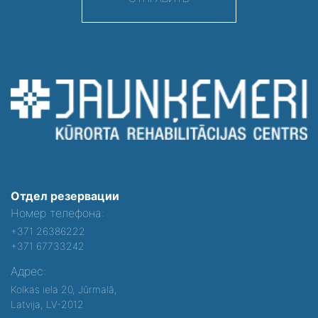
Отдел резервации
Номер телефона:
+371 26386222
+371 67733242
Адрес:
Kolkas iela 20, Jūrmalā,
Latvija, LV-2012