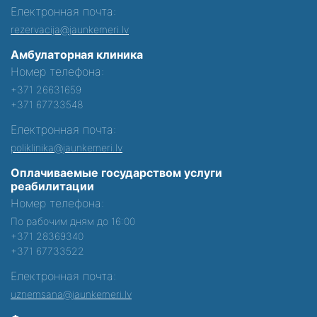
Електронная почта:
rezervacija@jaunkemeri.lv
Амбулаторная клиника
Номер телефона:
+371 26631659
+371 67733548
Електронная почта:
poliklinika@jaunkemeri.lv
Оплачиваемые государством услуги
реабилитации
Номер телефона:
По рабочим дням до 16:00
+371 28369340
+371 67733522
Електронная почта:
uznemsana@jaunkemeri.lv