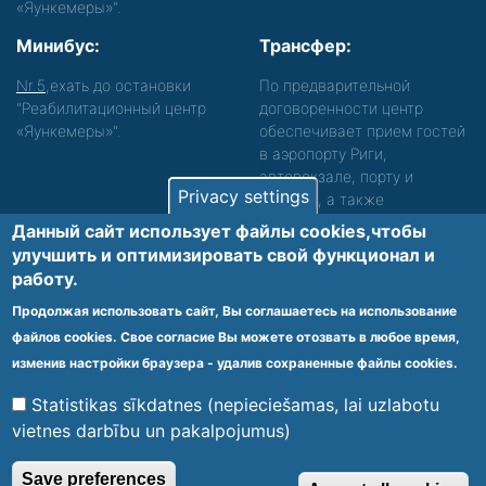
«Яункемеры»".
Минибус:
Трансфер:
Nr.5
,ехать до остановки
По предварительной
"Реабилитационный центр
договоренности центр
«Яункемеры»".
обеспечивает прием гостей
в аэропорту Риги,
автовокзале, порту и
Privacy settings
вокзале, а также
сопровождение. Просьба
Данный сайт использует файлы cookies,чтобы
звонить, чтобы уточнить
улучшить и оптимизировать cвой функционал и
детали.
работу.
Обеспечиваем доступность среды для лиц с
Продолжая использовать сайт, Вы соглашаетесь на использование
функциональными нарушениями.
файлов cookies. Свое согласие Вы можете отозвать в любое время,
Footer
изменив настройки браузера - удалив сохраненные файлы cookies.
Vietnes karte
Noteikumi un privātuma politika
menu
Statistikas sīkdatnes (nepieciešamas, lai uzlabotu
vietnes darbību un pakalpojumus)
© 2020 Kūrorta Rehabilitācijas Centrs - Jaunķemeri. Visas tiesības
Save preferences