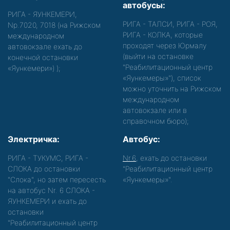
автобусы:
РИГА - ЯУНКЕМЕРИ,
РИГА - ТАЛСИ, РИГА - РОЯ,
Nр.7020, 7018 (на Рижском
РИГА - КОЛКА, которые
международном
проходят через Юрмалу
автовокзале ехать до
(выйти на остановке
конечной остановки
"Реабилитационный центр
«Яункемери»)
);
«Яункемеры»"), список
можно уточнить на Рижском
международном
автовокзале или в
справочном бюро);
Электричка:
Автобус:
РИГА - ТУКУМС, РИГА -
Nr.6
, ехать до остановки
СЛОКА до остановки
"Реабилитационный центр
"Слока", но затем пересесть
«Яункемеры»".
на автобус Nr. 6 СЛОКА -
ЯУНКЕМЕРИ и ехать до
остановки
"Реабилитационный центр