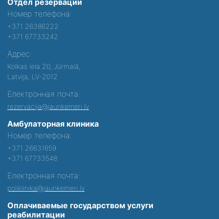
Отдел резервации
Номер телефона:
+371 26386222
+371 67733242
Адрес:
Kolkas iela 20, Jūrmalā,
Latvija, LV-2012
Електронная почта:
rezervacija@jaunkemeri.lv
Амбулаторная клиника
Номер телефона:
+371 26631659
+371 67733548
Електронная почта:
poliklinika@jaunkemeri.lv
Оплачиваемые государством услуги
реабилитации