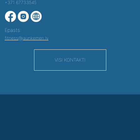
+371 67733545
Epasts:
fitness@jaunkemeri.lv
VISI KONTAKTI