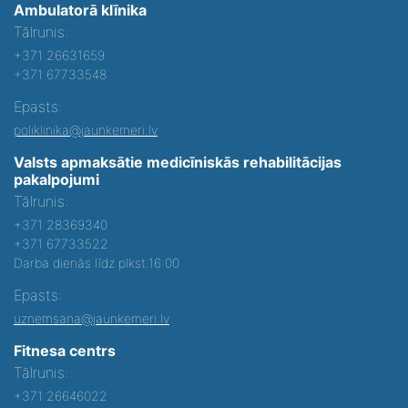
Ambulatorā klīnika
Tālrunis:
+371 26631659
+371 67733548
Epasts:
poliklinika@jaunkemeri.lv
Valsts apmaksātie medicīniskās rehabilitācijas
pakalpojumi
Tālrunis:
+371 28369340
+371 67733522
Darba dienās līdz plkst.16:00
Epasts:
uznemsana@jaunkemeri.lv
Fitnesa centrs
Tālrunis:
+371 26646022