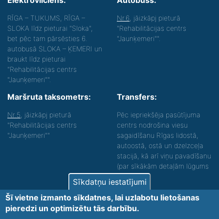
Elektrovilciens:
Autobuss:
RĪGA – TUKUMS, RĪGA –
Nr.6
, jāizkāpj pieturā
SLOKA līdz pieturai "Sloka",
"Rehabilitācijas centrs
bet pēc tam pārsēsties 6.
"Jaunķemeri"".
autobusā SLOKA – ĶEMERI un
braukt līdz pieturai
"Rehabilitācijas centrs
"Jaunķemeri"".
Maršruta taksometrs:
Transfers:
Nr.5
, jāizkāpj pieturā
Pēc iepriekšēja pasūtījuma
"Rehabilitācijas centrs
centrs nodrošina viesu
"Jaunķemeri""
sagaidīšanu Rīgas lidostā,
autoostā, ostā un dzelzceļa
stacijā, kā arī viņu pavadīšanu
(par sīkākām detaļām lūgums
zvanīt).
Sīkdatņu iestatījumi
Nodrošinām vides piekļūstamību personām ar
Šī vietne izmanto sīkdatnes, lai uzlabotu lietošanas
funkcionāliem traucējumiem! SIA „Sanare-KRC
pieredzi un optimizētu tās darbību.
Jaunķemeri”, Kolkas ielā 20, Jūrmalā ir nodrošināta vides