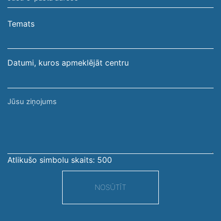
e-
pasta
Temats
adrese
Datumi, kuros apmeklējāt centru
Jūsu
ziņojums
Atlikušo simbolu skaits:
500
NOSŪTĪT