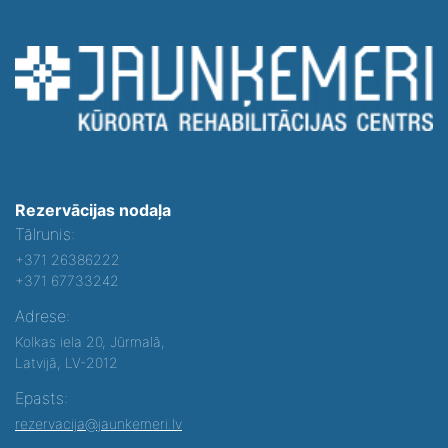
Rezervācijas nodaļa
Tālrunis:
+371 26386222
+371 67733242
Adrese:
Kolkas iela 20, Jūrmalā,
Latvijā, LV-2012
Epasts:
rezervacija@jaunkemeri.lv