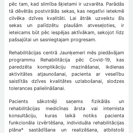
pēc tam, kad slimība šķietami ir uzvarēta. Parādās
tā dēvētās postvirālās sekas, kas negatīvi ietekmē
cilvēka dzīves kvalitāti. Lai ātrāk uzveiktu šīs
sekas un palīdzētu plaušām atveseļoties, ir
ieteicams būt pēc iespējas aktīvākam, sekojot līdz
pašsajūtai un sasniegtajam progresam.
Rehabilitācijas centrā Jaunķemeri mēs piedāvājam
programmu Rehabilitācija pēc Covid-19, kas
paredzēta komplikāciju mazināšanai, ikdienas
aktivitātes atjaunošanai, pacienta ar veselību
saistītās dzīves kvalitātes uzlabošanai, slodzes
tolerances palielināšanai.
Pacients sākotnēji saņems fizikālās un
rehabilitācijas medicīnas ārsta vai internista
konsultāciju, kuras laikā notiks pacienta
funkcionāla izvērtēšana, individuāla rehabilitācijas
plāna* sastādīšana un realizēšana, atbilstoši