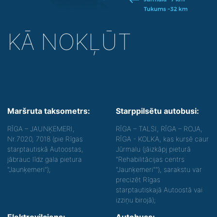
KĀ NOKĻŪT
Maršruta taksometrs:
Starppilsētu autobusi:
RĪGA – JAUNĶEMERI,
RĪGA – TALSI, RĪGA – ROJA,
Nr.7020, 7018 (pie Rīgas
RĪGA - KOLKA, kas kursē caur
starptautiskā Autoostas,
Jūrmalu (jāizkāpj pieturā
jābrauc līdz gala pietura
"Rehabilitācijas centrs
"Jaunķemeri");
"Jaunķemeri""), sarakstu var
precizēt Rīgas
starptautiskajā Autoostā vai
izziņu birojā);