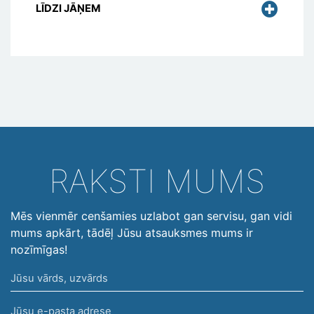
LĪDZI JĀŅEM
RAKSTI MUMS
Mēs vienmēr cenšamies uzlabot gan servisu, gan vidi
mums apkārt, tādēļ Jūsu atsauksmes mums ir
nozīmīgas!
Jūsu
vārds,
Jūsu
uzvārds