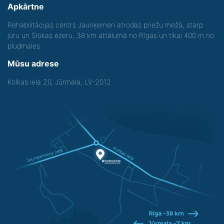
Apkārtne
Rehabilitācijas centrs Jaunķemeri atrodas priežu mežā, starp
jūru un Slokas ezeru, 38 km attālumā no Rīgas un tikai 400 m no
pludmales.
Mūsu adrese
Kolkas iela 20, Jūrmala, LV-2012