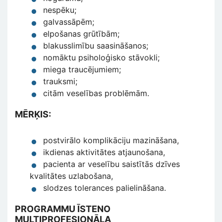
nespēku;
galvassāpēm;
elpošanas grūtībām;
blakusslimību saasināšanos;
nomāktu psiholoģisko stāvokli;
miega traucējumiem;
trauksmi;
citām veselības problēmām.
MĒRĶIS:
postvirālo komplikāciju mazināšana,
ikdienas aktivitātes atjaunošana,
pacienta ar veselību saistītās dzīves
kvalitātes uzlabošana,
slodzes tolerances palielināšana.
PROGRAMMU ĪSTENO
MULTIPROFESIONĀLA