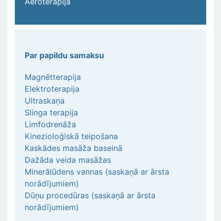
Aeroterapija
Par papildu samaksu
Magnētterapija
Elektroterapija
Ultraskaņa
Slinga terapija
Limfodrenāža
Kinezioloģiskā teipošana
Kaskādes masāža baseinā
Dažāda veida masāžas
Minerālūdens vannas (saskaņā ar ārsta
norādījumiem)
Dūņu procedūras (saskaņā ar ārsta
norādījumiem)