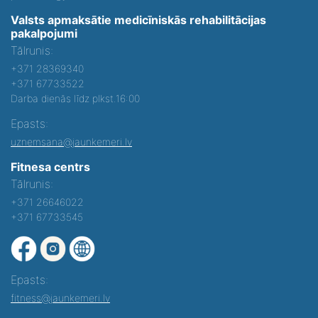
Valsts apmaksātie medicīniskās rehabilitācijas
pakalpojumi
Tālrunis:
+371 28369340
+371 67733522
Darba dienās līdz plkst.16:00
Epasts:
uznemsana@jaunkemeri.lv
Fitnesa centrs
Tālrunis:
+371 26646022
+371 67733545
Epasts:
fitness@jaunkemeri.lv