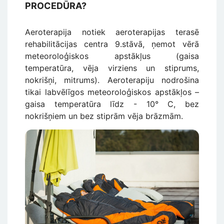
PROCEDŪRA?
Aeroterapija notiek aeroterapijas terasē
rehabilitācijas centra 9.stāvā, ņemot vērā
meteoroloģiskos apstākļus (gaisa
temperatūra, vēja virziens un stiprums,
nokrišņi, mitrums). Aeroterapiju nodrošina
tikai labvēlīgos meteoroloģiskos apstākļos –
gaisa temperatūra līdz - 10° C, bez
nokrišņiem un bez stiprām vēja brāzmām.
Attēls