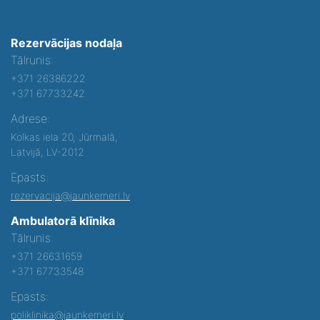
Rezervācijas nodaļa
Tālrunis:
+371 26386222
+371 67733242
Adrese:
Kolkas iela 20, Jūrmalā,
Latvijā, LV-2012
Epasts:
rezervacija@jaunkemeri.lv
Ambulatorā klīnika
Tālrunis:
+371 26631659
+371 67733548
Epasts:
poliklinika@jaunkemeri.lv