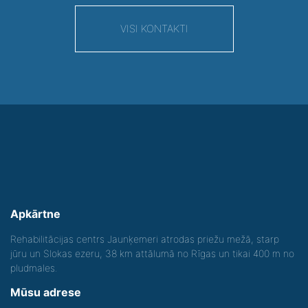
VISI KONTAKTI
Apkārtne
Rehabilitācijas centrs Jaunķemeri atrodas priežu mežā, starp
jūru un Slokas ezeru, 38 km attālumā no Rīgas un tikai 400 m no
pludmales.
Mūsu adrese