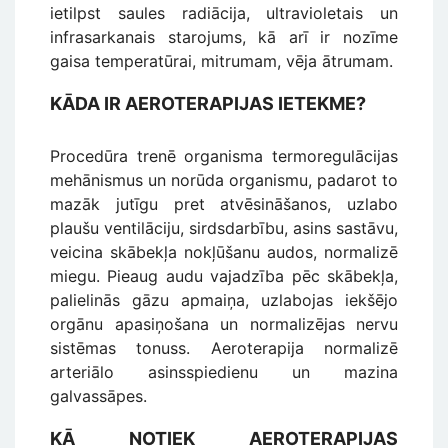
ietilpst saules radiācija, ultravioletais un
infrasarkanais starojums, kā arī ir nozīme
gaisa temperatūrai, mitrumam, vēja ātrumam.
KĀDA IR AEROTERAPIJAS IETEKME?
Procedūra trenē organisma termoregulācijas
mehānismus un norūda organismu, padarot to
mazāk jutīgu pret atvēsināšanos, uzlabo
plaušu ventilāciju, sirdsdarbību, asins sastāvu,
veicina skābekļa nokļūšanu audos, normalizē
miegu. Pieaug audu vajadzība pēc skābekļa,
palielinās gāzu apmaiņa, uzlabojas iekšējo
orgānu apasiņošana un normalizējas nervu
sistēmas tonuss. Aeroterapija normalizē
arteriālo asinsspiedienu un mazina
galvassāpes.
KĀ NOTIEK AEROTERAPIJAS