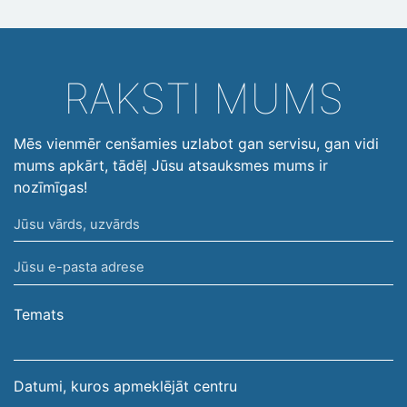
RAKSTI MUMS
Mēs vienmēr cenšamies uzlabot gan servisu, gan vidi
mums apkārt, tādēļ Jūsu atsauksmes mums ir
nozīmīgas!
Jūsu
vārds,
Jūsu
uzvārds
e-
pasta
Temats
adrese
Datumi, kuros apmeklējāt centru