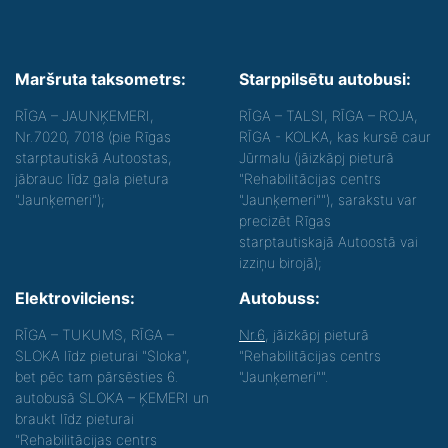
Maršruta taksometrs:
Starppilsētu autobusi:
RĪGA – JAUNĶEMERI,
RĪGA – TALSI, RĪGA – ROJA,
Nr.7020, 7018 (pie Rīgas
RĪGA - KOLKA, kas kursē caur
starptautiskā Autoostas,
Jūrmalu (jāizkāpj pieturā
jābrauc līdz gala pietura
"Rehabilitācijas centrs
"Jaunķemeri");
"Jaunķemeri""), sarakstu var
precizēt Rīgas
starptautiskajā Autoostā vai
izziņu birojā);
Elektrovilciens:
Autobuss:
RĪGA – TUKUMS, RĪGA –
Nr.6
, jāizkāpj pieturā
SLOKA līdz pieturai "Sloka",
"Rehabilitācijas centrs
bet pēc tam pārsēsties 6.
"Jaunķemeri"".
autobusā SLOKA – ĶEMERI un
braukt līdz pieturai
"Rehabilitācijas centrs