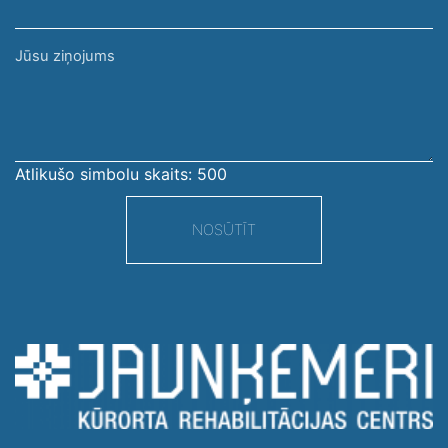
Jūsu
ziņojums
Atlikušo simbolu skaits:
500
NOSŪTĪT