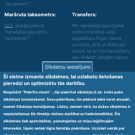
"Jaunķemeri"".
Maršruta taksometrs:
Transfers:
Nr.5
, jāizkāpj pieturā
Pēc iepriekšēja pasūtījuma
"Rehabilitācijas centrs
centrs nodrošina viesu
"Jaunķemeri""
sagaidīšanu Rīgas lidostā,
autoostā, ostā un dzelzceļa
stacijā, kā arī viņu pavadīšanu
(par sīkākām detaļām lūgums
zvanīt).
Sīkdatņu iestatījumi
Nodrošinām vides piekļūstamību personām ar
Šī vietne izmanto sīkdatnes, lai uzlabotu lietošanas
funkcionāliem traucējumiem! SIA „Sanare-KRC
pieredzi un optimizētu tās darbību.
Jaunķemeri”, Kolkas ielā 20, Jūrmalā ir nodrošināta vides
piekļūstamība personām ar funkcionāliem traucējumiem,
Nospiežot “Piekrītu visam” , Jūs piekrītat sīkdatņu (t.sk. trešo pušu
tādejādi nodrošinot atbilstību Ministru kabineta
sīkdatņu) izmantošanai. Savu piekrišanu Jūs jebkurā laikā varat atsaukt,
2009.gada 20.janvāra noteikumos Nr.60 „Noteikumi par
mainot Sīkdatņu iestatījumus. Lūdzu, ņemiet vērā, ka dažas sīkdatnes ir
obligātajām prasībām ārstniecības iestādēm un to
struktūrvienībām” minētajām prasībām.
nepieciešamas šīs tīmekļa vietnes darbībai un funkcionalitātei. Šīs
sīkdatnes tiek apstrādātas, pamatojoties uz mūsu leģitīmajām
interesēm, tāpēc netiek lūgta lietotāja piekrišana. Uzziniet vairāk par
Ārstniecības iestādes kods 1300 – 64003