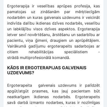
Ergoterapija ir veselības aprūpes profesija, kas
pamatojas uz zināšanām par mērķtiecīgām
nodarbēm un kuras galvenais uzdevums ir veicināt
indivīda dalību ikdienas dzīves nodarbēs, veselību
un labklājību visos dzīves aspektos. Ergoterapija
ietver sevī novērtēšanu, ārstēšanu un sadarbību ar
pacientu, viņa ģimeni, draugiem un aprūpētājiem.
Vairākumā gadījumu ergoterapeits sadarbojas ar
citiem rehabilitācijas speciālistiem -
strādā multiprofesionālā komandā.
KĀDS IR ERGOTERAPIJAS GALVENAIS
UZDEVUMS?
Ergoterapeita galvenais uzdevums ir palīdzēt
apgūt/atgūt prasmes, kas ļauj pacientam būt
neatkarīgam ikdienas nodarbēs. Ergoterapeits
savā darbā izmanto nodarbes, kuras ir nozīmīgas