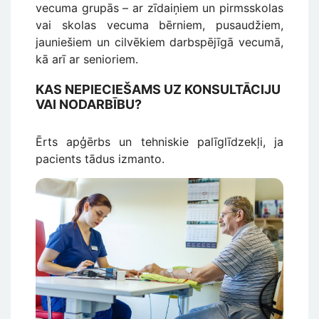
vecuma grupās – ar zīdaiņiem un pirmsskolas
vai skolas vecuma bērniem, pusaudžiem,
jauniešiem un cilvēkiem darbspējīgā vecumā,
kā arī ar senioriem.
KAS NEPIECIEŠAMS UZ KONSULTĀCIJU
VAI NODARBĪBU?
Ērts apģērbs un tehniskie palīglīdzekļi, ja
pacients tādus izmanto.
Attēls