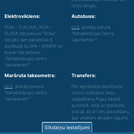
izziņu birojā);
Elektrovilciens:
Autobuss:
RĪGA – TUKUMS, RĪGA –
Nr.6
, jāizkāpj pieturā
SLOKA līdz pieturai "Sloka",
"Rehabilitācijas centrs
bet pēc tam pārsēsties 6.
"Jaunķemeri"".
autobusā SLOKA – ĶEMERI un
braukt līdz pieturai
"Rehabilitācijas centrs
"Jaunķemeri"".
Maršruta taksometrs:
Transfers:
Nr.5
, jāizkāpj pieturā
Pēc iepriekšēja pasūtījuma
"Rehabilitācijas centrs
centrs nodrošina viesu
"Jaunķemeri""
sagaidīšanu Rīgas lidostā,
autoostā, ostā un dzelzceļa
stacijā, kā arī viņu pavadīšanu
(par sīkākām detaļām lūgums
zvanīt).
Sīkdatņu iestatījumi