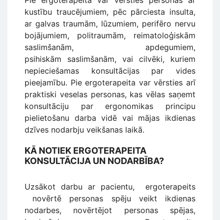
kustību traucējumiem, pēc pārciesta insulta,
ar galvas traumām, lūzumiem, perifēro nervu
bojājumiem, politraumām, reimatoloģiskām
saslimšanām, apdegumiem,
psihiskām saslimšanām, vai cilvēki, kuriem
nepieciešamas konsultācijas par vides
pieejamību. Pie ergoterapeita var vērsties arī
praktiski veselas personas, kas vēlas saņemt
konsultāciju par ergonomikas principu
pielietošanu darba vidē vai mājas ikdienas
dzīves nodarbju veikšanas laikā.
KĀ NOTIEK ERGOTERAPEITA
KONSULTĀCIJA UN NODARBĪBA?
Uzsākot darbu ar pacientu, ergoterapeits
novērtē personas spēju veikt ikdienas
nodarbes, novērtējot personas spējas,