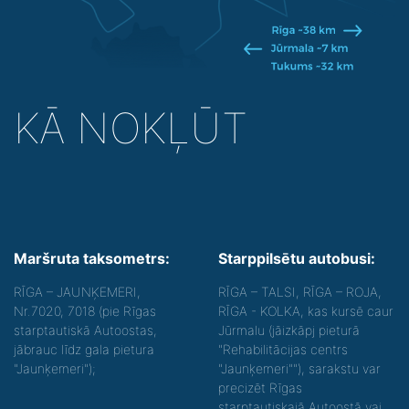
KĀ NOKĻŪT
Maršruta taksometrs:
Starppilsētu autobusi:
RĪGA – JAUNĶEMERI,
RĪGA – TALSI, RĪGA – ROJA,
Nr.7020, 7018 (pie Rīgas
RĪGA - KOLKA, kas kursē caur
starptautiskā Autoostas,
Jūrmalu (jāizkāpj pieturā
jābrauc līdz gala pietura
"Rehabilitācijas centrs
"Jaunķemeri");
"Jaunķemeri""), sarakstu var
precizēt Rīgas
starptautiskajā Autoostā vai