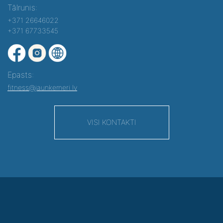
Tālrunis:
+371 26646022
+371 67733545
Epasts:
fitness@jaunkemeri.lv
VISI KONTAKTI