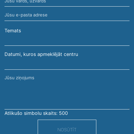
Jūsu
vārds,
Jūsu
uzvārds
e-
pasta
Temats
adrese
Datumi, kuros apmeklējāt centru
Jūsu
ziņojums
Atlikušo simbolu skaits:
500
NOSŪTĪT