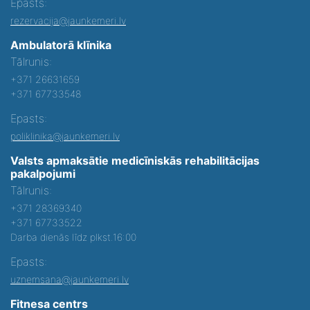
Epasts:
rezervacija@jaunkemeri.lv
Ambulatorā klīnika
Tālrunis:
+371 26631659
+371 67733548
Epasts:
poliklinika@jaunkemeri.lv
Valsts apmaksātie medicīniskās rehabilitācijas
pakalpojumi
Tālrunis:
+371 28369340
+371 67733522
Darba dienās līdz plkst.16:00
Epasts:
uznemsana@jaunkemeri.lv
Fitnesa centrs