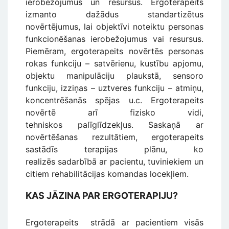
ierobežojumus un resursus. Ergoterapeits
izmanto dažādus standartizētus
novērtējumus, lai objektīvi noteiktu personas
funkcionēšanas ierobežojumus vai resursus.
Piemēram, ergoterapeits novērtēs personas
rokas funkciju – satvērienu, kustību apjomu,
objektu manipulāciju plaukstā, sensoro
funkciju, izziņas – uztveres funkciju – atmiņu,
koncentrēšanās spējas u.c. Ergoterapeits
novērtē arī fizisko vidi,
tehniskos palīglīdzekļus. Saskaņā ar
novērtēšanas rezultātiem, ergoterapeits
sastādīs terapijas plānu, ko
realizēs sadarbībā ar pacientu, tuviniekiem un
citiem rehabilitācijas komandas locekļiem.
KAS JĀZINA PAR ERGOTERAPIJU?
Ergoterapeits strādā ar pacientiem visās