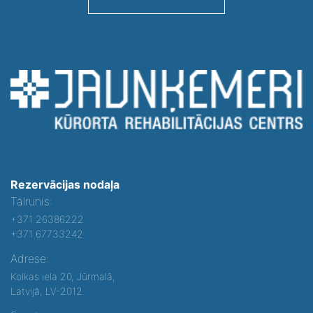
Rezervācijas nodaļa
Tālrunis:
+371 26386222
+371 67733242
Adrese:
Kolkas iela 20, Jūrmalā,
Latvijā, LV-2012