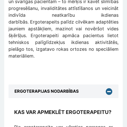
un svarīgas pacientam – to mērķis ir kavēt slimības
progresēšanu, invaliditātes attīstīšanos un veicināt
indivīda neatkarību ikdienas
darbībās. Ergoterapeits palīdz cilvēkam adaptēties
jauniem apstākļiem, mazinot vai novēršot vides
šķēršļus. Ergoterapeiti apmāca pacientus lietot
tehniskos palīglīdzekļus ikdienas aktivitātēs,
pielāgo tos, izgatavo rokas ortozes no speciāliem
materiāliem.
ERGOTERAPIJAS NODARBĪBAS
KAS VAR APMEKLĒT ERGOTERAPEITU?
Pie ergoterapeita var vērsties personas ar