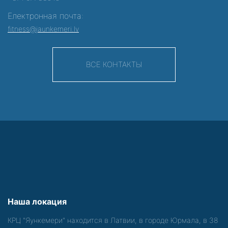
Електронная почта:
fitness@jaunkemeri.lv
ВСЕ КОНТАКТЫ
Наша локация
КРЦ "Яункемери" находится в Латвии, в городе Юрмала, в 38