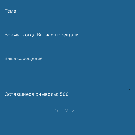
Вашей
фамилия
электронной
Тема
почты
Время, когда Вы нас посещали
Ваше
сообщение
Оставшиеся символы:
500
ОТПРАВИТЬ