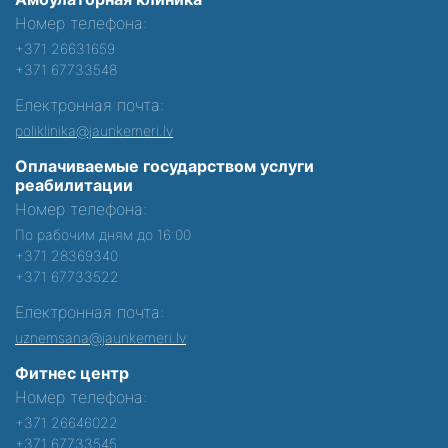
Номер телефона:
+371 26631659
+371 67733548
Електронная почта:
poliklinika@jaunkemeri.lv
Оплачиваемые государством услуги
реабилитации
Номер телефона:
По рабочим дням до 16:00
+371 28369340
+371 67733522
Електронная почта:
uznemsana@jaunkemeri.lv
Фитнес центр
Номер телефона:
+371 26646022
+371 67733545