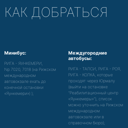
КАК ДОБРАТЬСЯ
Минибус:
Междугородние
автобусы:
РИГА - ЯУНКЕМЕРИ,
РИГА - ТАЛСИ, РИГА - РОЯ,
Nр.7020, 7018 (на Рижском
РИГА - КОЛКА, которые
международном
проходят через Юрмалу
автовокзале ехать до
(выйти на остановке
конечной остановки
"Реабилитационный центр
«Яункемери»)
);
«Яункемеры»"), список
можно уточнить на Рижском
международном
автовокзале или в
справочном бюро);