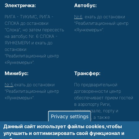
Электричка:
Автобус:
РИГА - ТУКУМС, РИГА -
Nr.6
, ехать до остановки
СЛОКА до остановки
"Реабилитационный центр
"Слока", но затем пересесть
«Яункемеры»".
на автобус Nr. 6 СЛОКА -
ЯУНКЕМЕРИ и ехать до
остановки
"Реабилитационный центр
«Яункемеры»".
Минибус:
Трансфер:
Nr.5
,ехать до остановки
По предварительной
"Реабилитационный центр
договоренности центр
«Яункемеры»".
обеспечивает прием гостей
в аэропорту Риги,
автовокзале, порту и
Privacy settings
вокзале, а также
сопровождение. Просьба
Данный сайт использует файлы cookies,чтобы
звонить, чтобы уточнить
улучшить и оптимизировать cвой функционал и
детали.