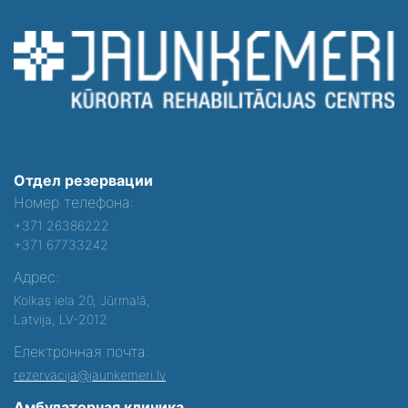
Отдел резервации
Номер телефона:
+371 26386222
+371 67733242
Адрес:
Kolkas iela 20, Jūrmalā,
Latvija, LV-2012
Електронная почта:
rezervacija@jaunkemeri.lv
Амбулаторная клиника