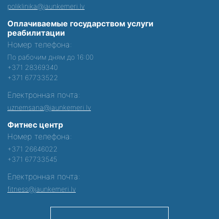
poliklinika@jaunkemeri.lv
Оплачиваемые государством услуги
реабилитации
Номер телефона:
По рабочим дням до 16:00
+371 28369340
+371 67733522
Електронная почта:
uznemsana@jaunkemeri.lv
Фитнес центр
Номер телефона:
+371 26646022
+371 67733545
Електронная почта:
fitness@jaunkemeri.lv