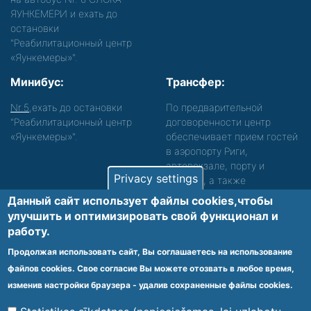
ЯУНКЕМЕРИ и ехать до
остановки
"Реабилитационный центр
«Яункемеры»".
Минибус:
Трансфер:
Nr.5
,ехать до остановки
По предварительной
"Реабилитационный центр
договоренности центр
«Яункемеры»".
обеспечивает прием гостей
в аэропорту Риги,
автовокзале, порту и
Privacy settings
вокзале, а также
сопровождение. Просьба
Данный сайт использует файлы cookies,чтобы
звонить, чтобы уточнить
улучшить и оптимизировать cвой функционал и
детали.
работу.
Обеспечиваем доступность среды для лиц с
Продолжая использовать сайт, Вы соглашаетесь на использование
функциональными нарушениями.
файлов cookies. Свое согласие Вы можете отозвать в любое время,
Footer
изменив настройки браузера - удалив сохраненные файлы cookies.
Vietnes karte
Noteikumi un privātuma politika
menu