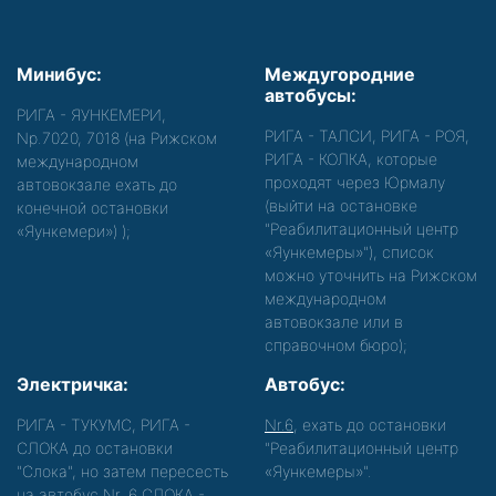
Минибус:
Междугородние
автобусы:
РИГА - ЯУНКЕМЕРИ,
РИГА - ТАЛСИ, РИГА - РОЯ,
Nр.7020, 7018 (на Рижском
РИГА - КОЛКА, которые
международном
проходят через Юрмалу
автовокзале ехать до
(выйти на остановке
конечной остановки
"Реабилитационный центр
«Яункемери»)
);
«Яункемеры»"), список
можно уточнить на Рижском
международном
автовокзале или в
справочном бюро);
Электричка:
Автобус:
РИГА - ТУКУМС, РИГА -
Nr.6
, ехать до остановки
СЛОКА до остановки
"Реабилитационный центр
"Слока", но затем пересесть
«Яункемеры»".
на автобус Nr. 6 СЛОКА -