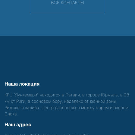
ВСЕ КОНТАКТЫ
Наша локация
КРЦ "Яункемери" находится в Латвии, в городе Юрмала, в 38
км от Риги, в сосновом бору, недалеко от дюнной зоны
Рижского залива. Центр расположен между морем и озером
Слока.
Наш адрес