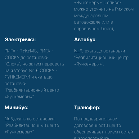
«Яункемеры»"), список
можно уточнить на Рижском
международном
автовокзале или в
справочном бюро);
Электричка:
Автобус:
РИГА - ТУКУМС, РИГА -
Nr.6
, ехать до остановки
СЛОКА до остановки
"Реабилитационный центр
"Слока", но затем пересесть
«Яункемеры»".
на автобус Nr. 6 СЛОКА -
ЯУНКЕМЕРИ и ехать до
остановки
"Реабилитационный центр
«Яункемеры»".
Минибус:
Трансфер:
Nr.5
,ехать до остановки
По предварительной
"Реабилитационный центр
договоренности центр
«Яункемеры»".
обеспечивает прием гостей
в аэропорту Риги,