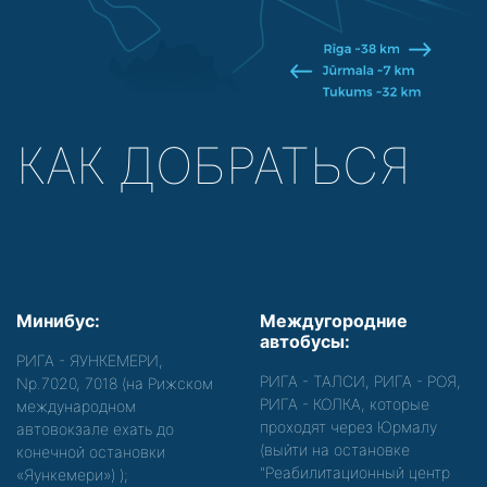
КАК ДОБРАТЬСЯ
Минибус:
Междугородние
автобусы:
РИГА - ЯУНКЕМЕРИ,
РИГА - ТАЛСИ, РИГА - РОЯ,
Nр.7020, 7018 (на Рижском
РИГА - КОЛКА, которые
международном
проходят через Юрмалу
автовокзале ехать до
(выйти на остановке
конечной остановки
"Реабилитационный центр
«Яункемери»)
);