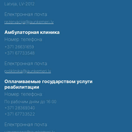
Latvija, LV-2012
Електронная почта:
rezervacija@jaunkemeri.lv
Амбулаторная клиника
Номер телефона:
+371 26631659
+371 67733548
Електронная почта:
poliklinika@jaunkemeri.lv
Оплачиваемые государством услуги
реабилитации
Номер телефона:
По рабочим дням до 16:00
+371 28369340
+371 67733522
Електронная почта:
uznemsana@jaunkemeri.lv