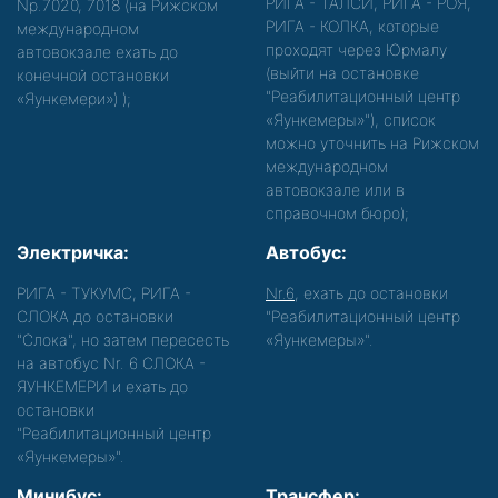
РИГА - ТАЛСИ, РИГА - РОЯ,
Nр.7020, 7018 (на Рижском
РИГА - КОЛКА, которые
международном
проходят через Юрмалу
автовокзале ехать до
(выйти на остановке
конечной остановки
"Реабилитационный центр
«Яункемери»)
);
«Яункемеры»"), список
можно уточнить на Рижском
международном
автовокзале или в
справочном бюро);
Электричка:
Автобус:
РИГА - ТУКУМС, РИГА -
Nr.6
, ехать до остановки
СЛОКА до остановки
"Реабилитационный центр
"Слока", но затем пересесть
«Яункемеры»".
на автобус Nr. 6 СЛОКА -
ЯУНКЕМЕРИ и ехать до
остановки
"Реабилитационный центр
«Яункемеры»".
Минибус:
Трансфер: