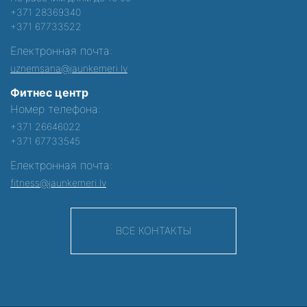
+371 28369340
+371 67733522
Електронная почта:
uznemsana@jaunkemeri.lv
Фитнес центр
Номер телефона:
+371 26646022
+371 67733545
Електронная почта:
fitness@jaunkemeri.lv
ВСЕ КОНТАКТЫ