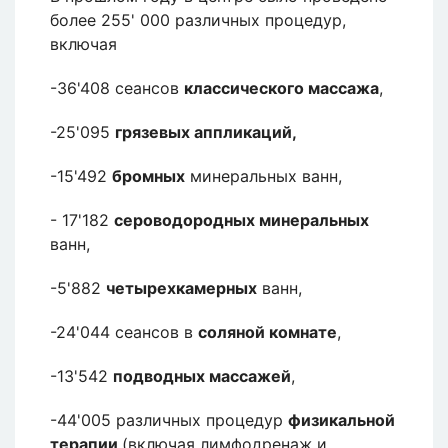
более 255' 000 различных процедур,
включая
-36'408 сеансов
классического массажа
,
-25'095
грязевых аппликаций,
-15'492
бромных
минеральных ванн,
- 17'182
сероводородных минеральных
ванн,
-5'882
четырехкамерных
ванн,
-24'044 сеансов в
соляной комнате
,
-13'542
подводных массажей
,
-44'005 различных процедур
физикальной
терапии
(включая лимфодренаж и