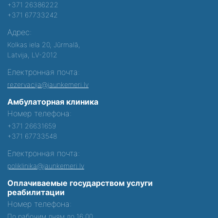
+371 26386222
+371 67733242
Адрес:
Kolkas iela 20, Jūrmalā,
Latvija, LV-2012
Електронная почта:
rezervacija@jaunkemeri.lv
Амбулаторная клиника
Номер телефона:
+371 26631659
+371 67733548
Електронная почта:
poliklinika@jaunkemeri.lv
Оплачиваемые государством услуги
реабилитации
Номер телефона:
По рабочим дням до 16:00