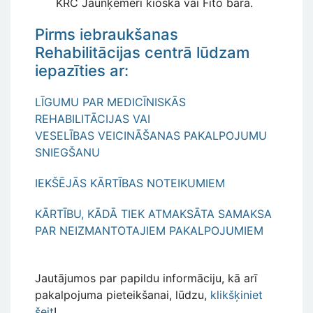
KRC Jaunķemeri kioskā vai Fito bārā.
Pirms iebraukšanas
Rehabilitācijas centrā lūdzam
iepazīties ar:
LĪGUMU PAR MEDICĪNISKĀS
REHABILITĀCIJAS VAI
VESELĪBAS VEICINĀŠANAS PAKALPOJUMU
SNIEGŠANU
IEKŠĒJĀS KĀRTĪBAS NOTEIKUMIEM
KĀRTĪBU, KĀDĀ TIEK ATMAKSĀTA SAMAKSA
PAR NEIZMANTOTAJIEM PAKALPOJUMIEM
Jautājumos par papildu informāciju, kā arī
pakalpojuma pieteikšanai, lūdzu,
klikšķiniet
šeit
!