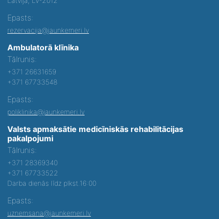
Latvijā, LV-2012
Epasts:
rezervacija@jaunkemeri.lv
Ambulatorā klīnika
Tālrunis:
+371 26631659
+371 67733548
Epasts:
poliklinika@jaunkemeri.lv
Valsts apmaksātie medicīniskās rehabilitācijas
pakalpojumi
Tālrunis:
+371 28369340
+371 67733522
Darba dienās līdz plkst.16:00
Epasts:
uznemsana@jaunkemeri.lv