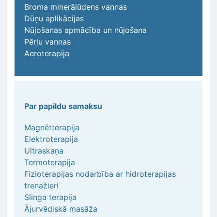
Broma minerālūdens vannas
Dūņu aplikācijas
Nūjošanas apmācība un nūjošana
Pērļu vannas
Aeroterapija
Par papildu samaksu
Magnētterapija
Elektroterapija
Ultraskaņa
Termoterapija
Fizioterapijas nodarbība ar hidroterapijas
trenažieri
Slinga terapija
Ājurvēdiskā masāža