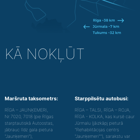
KĀ NOKĻŪT
Maršruta taksometrs:
Starppilsētu autobusi:
RĪGA – JAUNĶEMERI,
RĪGA – TALSI, RĪGA – ROJA,
Nr.7020, 7018 (pie Rīgas
RĪGA - KOLKA, kas kursē caur
starptautiskā Autoostas,
Jūrmalu (jāizkāpj pieturā
jābrauc līdz gala pietura
"Rehabilitācijas centrs
"Jaunķemeri");
"Jaunķemeri""), sarakstu var