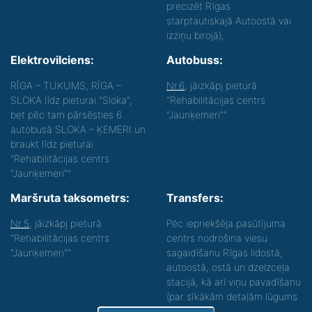
precizēt Rīgas
starptautiskajā Autoostā vai
izziņu birojā);
Elektrovilciens:
Autobuss:
RĪGA – TUKUMS, RĪGA –
Nr.6
, jāizkāpj pieturā
SLOKA līdz pieturai "Sloka",
"Rehabilitācijas centrs
bet pēc tam pārsēsties 6.
"Jaunķemeri"".
autobusā SLOKA – ĶEMERI un
braukt līdz pieturai
"Rehabilitācijas centrs
"Jaunķemeri"".
Maršruta taksometrs:
Transfers:
Nr.5
, jāizkāpj pieturā
Pēc iepriekšēja pasūtījuma
"Rehabilitācijas centrs
centrs nodrošina viesu
"Jaunķemeri""
sagaidīšanu Rīgas lidostā,
autoostā, ostā un dzelzceļa
stacijā, kā arī viņu pavadīšanu
(par sīkākām detaļām lūgums
zvanīt).