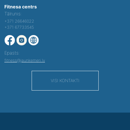
Fitnesa centrs
Tālrunis:
+371 26646022
+371 67733545
Epasts:
fitness@jaunkemeri.lv
VISI KONTAKTI