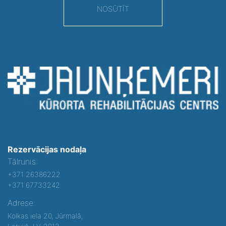
NOSŪTĪT
Rezervācijas nodaļa
Tālrunis:
+371 26386222
+371 67733242
Adrese:
Kolkas iela 20, Jūrmalā,