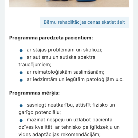
Bērnu rehabilitācijas cenas skatiet šeit
Programma paredzēta pacientiem:
ar stājas problēmām un skoliozi;
ar autismu un autiska spektra
traucējumiem;
ar reimatoloģiskām saslimšanām;
ar iedzimtām un iegūtām patoloģijām u.c.
Programmas mērķis:
sasniegt neatkarību, attīstīt fizisko un
garīgo potenciālu;
mazināt nespēju un uzlabot pacienta
dzīves kvalitāti ar tehnisko palīglīdzekļu un
vides adaptācijas rekomendācijām;