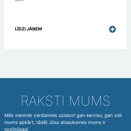
LĪDZI JĀŅEM
RAKSTI MUMS
Mēs vienmēr cenšamies uzlabot gan servisu, gan vidi
mums apkārt, tādēļ Jūsu atsauksmes mums ir
nozīmīgas!