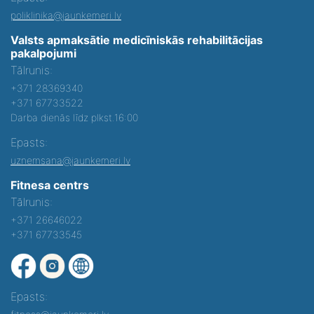
poliklinika@jaunkemeri.lv
Valsts apmaksātie medicīniskās rehabilitācijas
pakalpojumi
Tālrunis:
+371 28369340
+371 67733522
Darba dienās līdz plkst.16:00
Epasts:
uznemsana@jaunkemeri.lv
Fitnesa centrs
Tālrunis:
+371 26646022
+371 67733545
Epasts: