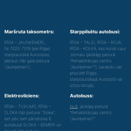
Maršruta taksometrs:
Starppilsētu autobusi:
RĪGA – JAUNĶEMERI,
RĪGA – TALSI, RĪGA – ROJA,
Nr.7020, 7018 (pie Rīgas
RĪGA - KOLKA, kas kursē caur
starptautiskā Autoostas,
Jūrmalu (jāizkāpj pieturā
jābrauc līdz gala pietura
"Rehabilitācijas centrs
"Jaunķemeri");
"Jaunķemeri""), sarakstu var
precizēt Rīgas
starptautiskajā Autoostā vai
izziņu birojā);
Elektrovilciens:
Autobuss:
RĪGA – TUKUMS, RĪGA –
Nr.6
, jāizkāpj pieturā
SLOKA līdz pieturai "Sloka",
"Rehabilitācijas centrs
bet pēc tam pārsēsties 6.
"Jaunķemeri"".
autobusā SLOKA – ĶEMERI un
braukt līdz pieturai