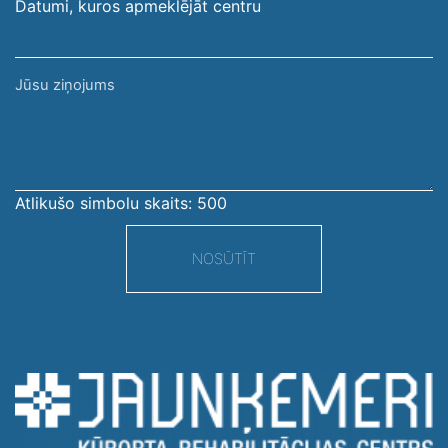
Datumi, kuros apmeklējāt centru
Jūsu
ziņojums
Atlikušo simbolu skaits:
500
NOSŪTĪT