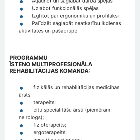
Atjaunot un saglabāt darba spējas
Uzlabot funkcionālās spējas
Izglītot par ergonomiku un profilaksi
Palīdzēt saglabāt neatkarību ikdienas
aktivitātēs un pašaprūpē
PROGRAMMU
ĪSTENO MULTIPROFESIONĀLA
REHABILITĀCIJAS KOMANDA:
fizikālās un rehabilitācijas medicīnas
ārsts;
terapeits;
citu specialitāšu ārsti (piemēram,
neirologs);
fizioterapeits;
ergoterapeits;
veselības psihologs;