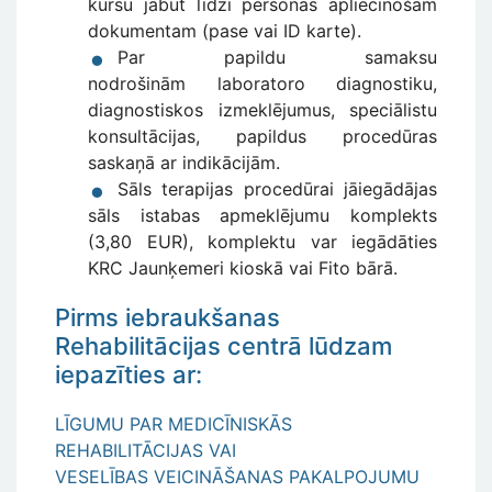
kursu jābūt līdzi personas apliecinošam
dokumentam (pase vai ID karte).
Par papildu samaksu
nodrošinām laboratoro diagnostiku,
diagnostiskos izmeklējumus, speciālistu
konsultācijas, papildus procedūras
saskaņā ar indikācijām.
Sāls terapijas procedūrai jāiegādājas
sāls istabas apmeklējumu komplekts
(3,80 EUR), komplektu var iegādāties
KRC Jaunķemeri kioskā vai Fito bārā.
Pirms iebraukšanas
Rehabilitācijas centrā lūdzam
iepazīties ar:
LĪGUMU PAR MEDICĪNISKĀS
REHABILITĀCIJAS VAI
VESELĪBAS VEICINĀŠANAS PAKALPOJUMU