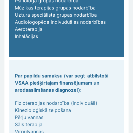
Psihologa grupas nodarbība
Mūzikas terapijas grupas nodarbība
Uztura speciālista grupas nodarbība
Audiologopēda indivuduālas nodarbības
Aeroterapija
Inhalācijas
Par papildu samaksu (var segt atbilstoši
VSAA piešķirtajam finansējumam un
arodsaslimšanas diagnozei):
Fizioterapijas nodarbība (individuāli)
Kinezioloģiskā teipošana
Pērļu vannas
Sāls terapija
Virpuļvannas