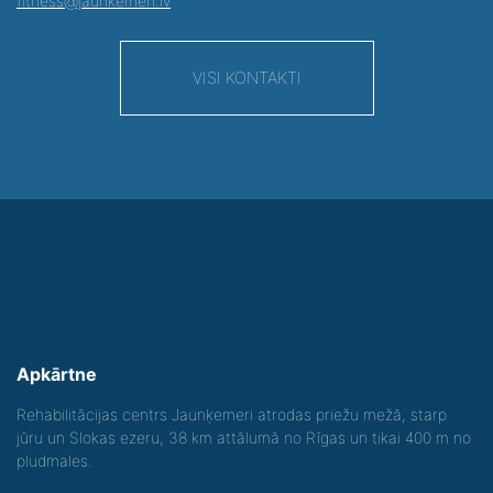
fitness@jaunkemeri.lv
VISI KONTAKTI
Apkārtne
Rehabilitācijas centrs Jaunķemeri atrodas priežu mežā, starp
jūru un Slokas ezeru, 38 km attālumā no Rīgas un tikai 400 m no
pludmales.