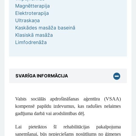
Magnētterapija
Elektroterapija
Ultraskaņa
Kaskādes masāža baseinā
Klasiskā masāža
Limfodrenāža
SVARĪGA INFORMĀCIJA
Valsts sociālās apdrošināšanas aģentūra (VSAA)
kompensē papildu izdevumus, kas radušies nelaimes
gadījuma darbā vai arodslimības dēļ.
Lai pieteiktos šī rehabilitācijas pakalpojuma
saņemšanai, būs nepieciešams nosūtījums no ģimenes