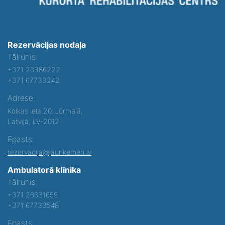
Rezervācijas nodaļa
Tālrunis:
+371 26386222
+371 67733242
Adrese:
Kolkas iela 20, Jūrmalā,
Latvijā, LV-2012
Epasts:
rezervacija@jaunkemeri.lv
Ambulatorā klīnika
Tālrunis:
+371 26631659
+371 67733548
Epasts: