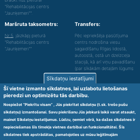
"Rehabilitācijas centrs
"Jaunķemeri"".
Maršruta taksometrs:
Transfers:
Nr.5
, jāizkāpj pieturā
Pēc iepriekšēja pasūtījuma
"Rehabilitācijas centrs
centrs nodrošina viesu
"Jaunķemeri""
sagaidīšanu Rīgas lidostā,
autoostā, ostā un dzelzceļa
stacijā, kā arī viņu pavadīšanu
(par sīkākām detaļām lūgums
zvanīt).
Sīkdatņu iestatījumi
Nodrošinām vides piekļūstamību personām ar
Šī vietne izmanto sīkdatnes, lai uzlabotu lietošanas
funkcionāliem traucējumiem! SIA „Sanare-KRC
pieredzi un optimizētu tās darbību.
Jaunķemeri”, Kolkas ielā 20, Jūrmalā ir nodrošināta vides
piekļūstamība personām ar funkcionāliem traucējumiem,
Nospiežot “Piekrītu visam” , Jūs piekrītat sīkdatņu (t.sk. trešo pušu
tādejādi nodrošinot atbilstību Ministru kabineta
sīkdatņu) izmantošanai. Savu piekrišanu Jūs jebkurā laikā varat atsaukt,
2009.gada 20.janvāra noteikumos Nr.60 „Noteikumi par
mainot Sīkdatņu iestatījumus. Lūdzu, ņemiet vērā, ka dažas sīkdatnes ir
obligātajām prasībām ārstniecības iestādēm un to
struktūrvienībām” minētajām prasībām.
nepieciešamas šīs tīmekļa vietnes darbībai un funkcionalitātei. Šīs
sīkdatnes tiek apstrādātas, pamatojoties uz mūsu leģitīmajām