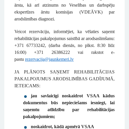
ārsta, kā arī atzinums no Veselības un darbspēju
ekspertīzes ārstu komisijas (VDEĀVK) par
arodslimības diagnozi.
Veicot rezervāciju, informējiet, ka vēlaties saņemt
rehabilitācijas pakalpojumus saistībā ar arodsaslimšanu:
+371 67733242, (darba dienās, no plkst. 8:30 līdz
16:00) +371 26386222 vai rakstot e-
pastu
rezervacija@jaunkemeri.lv
JA PLĀNOTS SAŅEMT REHABILITĀCIJAS
PAKALPOJUMUS ARODSLIMĪBAS GADĪJUMĀ,
IETEICAMS:
jau savlaicīgi noskaidrot VSAA kādus
dokumentus būs nepieciešams iesniegt, lai
saņemtu atlīdzību par rehabilitācijas
pakalpojumiem;
noskaidrot, kādā apmērā VSAA