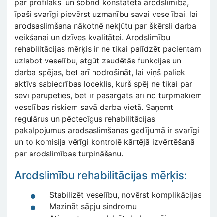
par profilaksi un šobrīd konstatēta arodslimība,
īpaši svarīgi pievērst uzmanību savai veselībai, lai
arodsaslimšana nākotnē nekļūtu par šķērsli darba
veikšanai un dzīves kvalitātei. Arodslimību
rehabilitācijas mērķis ir ne tikai palīdzēt pacientam
uzlabot veselību, atgūt zaudētās funkcijas un
darba spējas, bet arī nodrošināt, lai viņš paliek
aktīvs sabiedrības loceklis, kurš spēj ne tikai par
sevi parūpēties, bet ir pasargāts arī no turpmākiem
veselības riskiem savā darba vietā. Saņemt
regulārus un pēctecīgus rehabilitācijas
pakalpojumus arodsaslimšanas gadījumā ir svarīgi
un to komisija vērīgi kontrolē kārtējā izvērtēšanā
par arodslimības turpināšanu.
Arodslimību rehabilitācijas mērķis:
Stabilizēt veselību, novērst komplikācijas
Mazināt sāpju sindromu