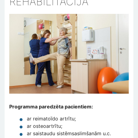
REHABILITĀCIJA
Programma paredzēta pacientiem:
ar reimatoīdo artrītu;
ar osteoartrītu;
ar saistaudu sistēmsaslimšanām u.c.