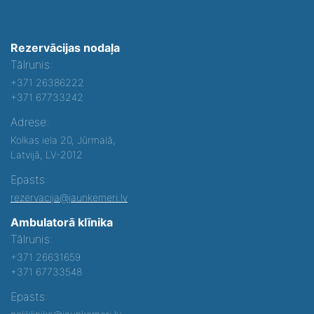
Rezervācijas nodaļa
Tālrunis:
+371 26386222
+371 67733242
Adrese:
Kolkas iela 20, Jūrmalā,
Latvijā, LV-2012
Epasts:
rezervacija@jaunkemeri.lv
Ambulatorā klīnika
Tālrunis:
+371 26631659
+371 67733548
Epasts: