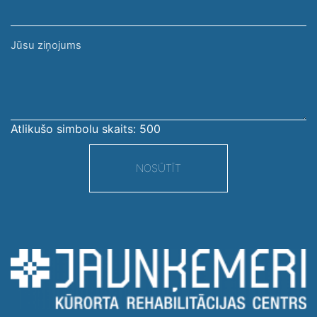
Jūsu
ziņojums
Atlikušo simbolu skaits:
500
NOSŪTĪT