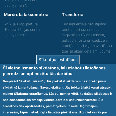
"Jaunķemeri"".
Maršruta taksometrs:
Transfers:
Nr.5
, jāizkāpj pieturā
Pēc iepriekšēja pasūtījuma
"Rehabilitācijas centrs
centrs nodrošina viesu
"Jaunķemeri""
sagaidīšanu Rīgas lidostā,
autoostā, ostā un dzelzceļa
stacijā, kā arī viņu pavadīšanu
(par sīkākām detaļām lūgums
zvanīt).
Sīkdatņu iestatījumi
Nodrošinām vides piekļūstamību personām ar
Šī vietne izmanto sīkdatnes, lai uzlabotu lietošanas
funkcionāliem traucējumiem! SIA „Sanare-KRC
pieredzi un optimizētu tās darbību.
Jaunķemeri”, Kolkas ielā 20, Jūrmalā ir nodrošināta vides
piekļūstamība personām ar funkcionāliem traucējumiem,
Nospiežot “Piekrītu visam” , Jūs piekrītat sīkdatņu (t.sk. trešo pušu
tādejādi nodrošinot atbilstību Ministru kabineta
sīkdatņu) izmantošanai. Savu piekrišanu Jūs jebkurā laikā varat atsaukt,
2009.gada 20.janvāra noteikumos Nr.60 „Noteikumi par
mainot Sīkdatņu iestatījumus. Lūdzu, ņemiet vērā, ka dažas sīkdatnes ir
obligātajām prasībām ārstniecības iestādēm un to
struktūrvienībām” minētajām prasībām.
nepieciešamas šīs tīmekļa vietnes darbībai un funkcionalitātei. Šīs
sīkdatnes tiek apstrādātas, pamatojoties uz mūsu leģitīmajām
interesēm, tāpēc netiek lūgta lietotāja piekrišana. Uzziniet vairāk par