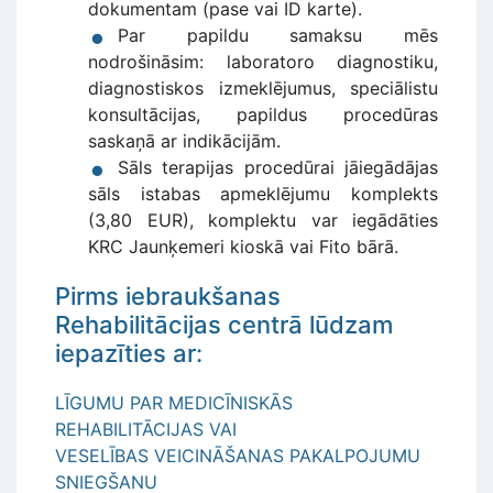
dokumentam (pase vai ID karte).
Par papildu samaksu mēs
nodrošināsim: laboratoro diagnostiku,
diagnostiskos izmeklējumus, speciālistu
konsultācijas, papildus procedūras
saskaņā ar indikācijām.
Sāls terapijas procedūrai jāiegādājas
sāls istabas apmeklējumu komplekts
(3,80 EUR), komplektu var iegādāties
KRC Jaunķemeri kioskā vai Fito bārā.
Pirms iebraukšanas
Rehabilitācijas centrā lūdzam
iepazīties ar:
LĪGUMU PAR MEDICĪNISKĀS
REHABILITĀCIJAS VAI
VESELĪBAS VEICINĀŠANAS PAKALPOJUMU
SNIEGŠANU