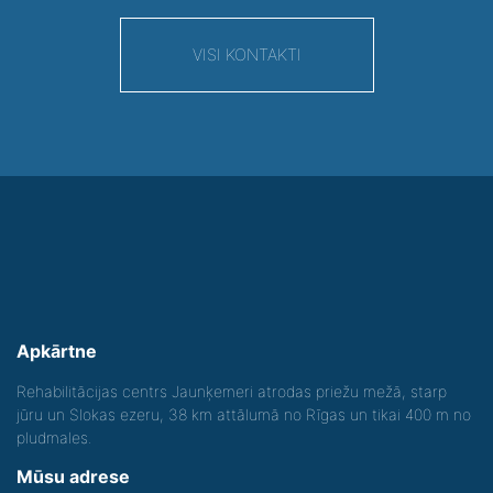
VISI KONTAKTI
Apkārtne
Rehabilitācijas centrs Jaunķemeri atrodas priežu mežā, starp
jūru un Slokas ezeru, 38 km attālumā no Rīgas un tikai 400 m no
pludmales.
Mūsu adrese