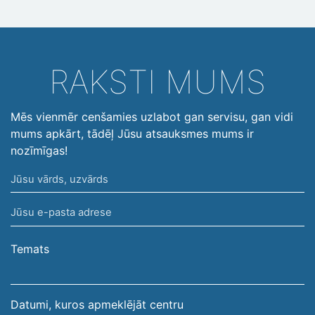
RAKSTI MUMS
Mēs vienmēr cenšamies uzlabot gan servisu, gan vidi
mums apkārt, tādēļ Jūsu atsauksmes mums ir
nozīmīgas!
Jūsu
vārds,
Jūsu
uzvārds
e-
pasta
Temats
adrese
Datumi, kuros apmeklējāt centru