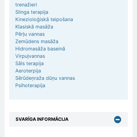
trenažieri
Slinga terapija
Kinezioloģiskā teipošana
Klasiskā masāža
Pērļu vannas
Zemūdens masāža
Hidromasāža baseinā
Virpuļvannas
Sāls terapija
Aeroterpija
Sērūdeņraža dūņu vannas
Psihoterapija
SVARĪGA INFORMĀCIJA