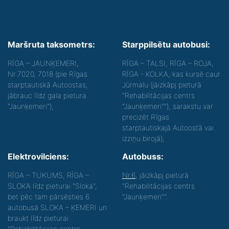
Maršruta taksometrs:
Starppilsētu autobusi:
RĪGA – JAUNĶEMERI,
RĪGA – TALSI, RĪGA – ROJA,
Nr.7020, 7018 (pie Rīgas
RĪGA - KOLKA, kas kursē caur
starptautiskā Autoostas,
Jūrmalu (jāizkāpj pieturā
jābrauc līdz gala pietura
"Rehabilitācijas centrs
"Jaunķemeri");
"Jaunķemeri""), sarakstu var
precizēt Rīgas
starptautiskajā Autoostā vai
izziņu birojā);
Elektrovilciens:
Autobuss:
RĪGA – TUKUMS, RĪGA –
Nr.6
, jāizkāpj pieturā
SLOKA līdz pieturai "Sloka",
"Rehabilitācijas centrs
bet pēc tam pārsēsties 6.
"Jaunķemeri"".
autobusā SLOKA – ĶEMERI un
braukt līdz pieturai
"Rehabilitācijas centrs