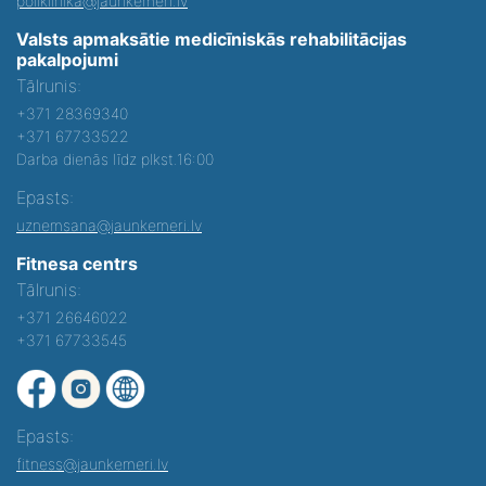
poliklinika@jaunkemeri.lv
Valsts apmaksātie medicīniskās rehabilitācijas
pakalpojumi
Tālrunis:
+371 28369340
+371 67733522
Darba dienās līdz plkst.16:00
Epasts:
uznemsana@jaunkemeri.lv
Fitnesa centrs
Tālrunis:
+371 26646022
+371 67733545
Epasts:
fitness@jaunkemeri.lv